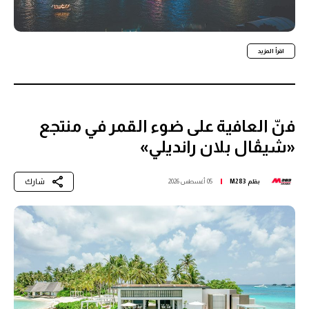
اقرأ المزيد
فنّ العافية على ضوء القمر في منتجع
«شيڤال بلان رانديلي»
شارك
بقلم
M283
05 أغسطس 2026