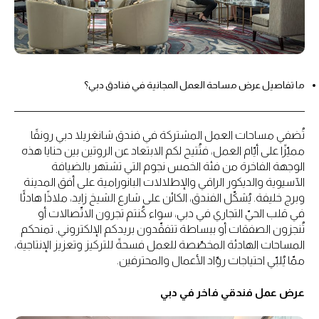
ما تفاصيل عرض مساحة العمل المجانية في فنادق دبي؟
تُضفي مساحات العمل المشتركة في فندق شانغريلا دبي رونقًا
مميّزًا على أيّام العمل، فتُتيح لكم الابتعاد عن الروتين بين حنايا هذه
الوجهة الفاخرة من فئة الخمس نجوم التي تشتهر بالضيافة
الآسيوية والديكور الراقي والإطلالات البانورامية على أفق المدينة
وبرج خليفة. يُشكّل الفندق، الكائن على شارع الشيخ زايد، ملاذًا هادئًا
في قلب الحيّ التجاري في دبي، سواء كُنتم تجرون الاتّصالات أو
تُنجزون الصفقات أو ببساطة تتفقّدون بريدكم الإلكتروني. تمنحكم
المساحات الهادئة المخصّصة للعمل فسحةً للتركيز وتعزيز الإنتاجية،
ممّا يُلبّي احتياجات روّاد الأعمال والمحترفين.
عرض عمل فندقي فاخر في دبي