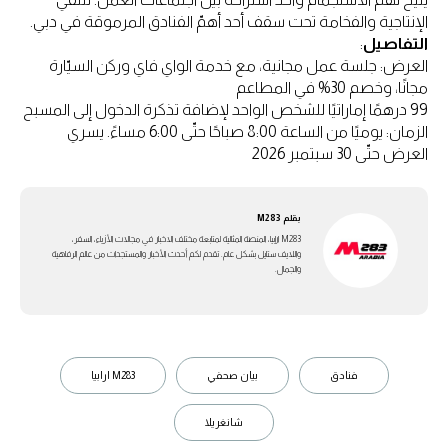
الإنتاجية والفخامة تحت سقف أحد أهمّ الفنادق المرموقة في دبي.
التفاصيل
:
العرض: جلسة عمل مجانية، مع خدمة الواي فاي وركن السيّارة
مجانًا، وخصم 30% في المطاعم
99 درهمًا إماراتيًا للشخص الواحد لإضافة تذكرة الدخول إلى المسبح
الزمان: يوميًا من الساعة 8:00 صباحًا حتّى 6:00 مساءً. يسري
العرض حتّى 30 سبتمبر 2026
بقلم
M283
M283 ارابيا، المنصة المثالية لمتابعة مختلف الاخبار في مجالات الأزياء، السفر،
واللايف ستايل بشكل عام. تقدم لكم أحدث الأخبار والمستجدات من عالم الرفاهية
والجمال.
فنادق
بيان صحفي
M283 ارابيا
شانغريلا