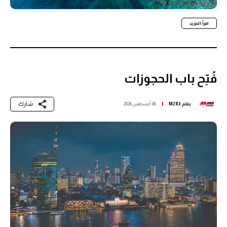
اقرأ المزيد
فُتِح باب الحجوزات
شارك
بقلم
M283
06 أغسطس 2026