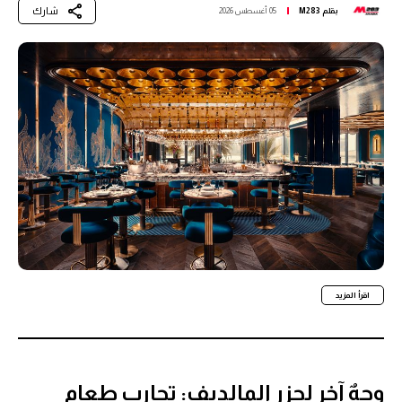
شارك
بقلم
M283
05 أغسطس 2026
اقرأ المزيد
وجهٌ آخر لجزر المالديف: تجارب طعام