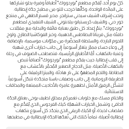
كلّ يوم أحد، يُقدّم مطعم "بوردووك" أطباقاً وفيرة يحلو تشاركها
على المائدة الواحدة، وكأنّها خرجت للتو من مطبخ جدّة إيطالية.
وتحت إشراف الشيف سيدني سترانجر، مدير قسم الطهي في منتجع
خور دبي، والشيف كريستيانو بيلانتوني، الشيف التنفيذي لمطعم
"بوردووك"، يتمّ إعداد كل طبق بعناية فائقة والبداية مع مقبّلات
دافئة مثل فريتاتا البطاطس الذهبية، وخبز الفوكاشيا الطازج، ولوح
اللحوم الباردة، والسلطة المحضّرة من مكوّنات موسمية، بالإضافة
إلى وعاء حساء مميّز يتغيّر أسبوعياً، إلى جانب خيارات أخرى شهية
وغنية بالنكهات. أمّا الأطباق الرئيسية، فتصطحب الضيوف في رحلة
إلى قلب إيطاليا، حيث يقدّم مطعم "بوردووك" أصنافاً تنبض
بالنكهات الأصيلة، مثل الدجاج الصغير المُحمَّر بالأعشاب مع
البطاطا، واللحم المطهوّ على نار هادئة، والبيتزا الرقيقة على
الطريقة الرومانية، إلى جانب وصفات باستا متجدّدة تتبدّل أسبوعياً،
لتشكّل الرفيق الأمثل لظهيرةٍ عامرة بالأحاديث الممتعة والمذاقات
الاستثنائية.
والختام مسك مع حلويات تغمركم بمذاق لطيف يوحي بعناق الجدّة
الدافئ، وتشمل الخيارات الشهيّة كيك الفردوس الذي يُقدَّم مع
صلصات لذيذة، أو الكيك الريفي الذي يتجدّد كل أسبوع بنكهات
إيطالية أصيلة، تماماً كتلك التي تُعدّها الجدّة الإيطالية في مطبخها.