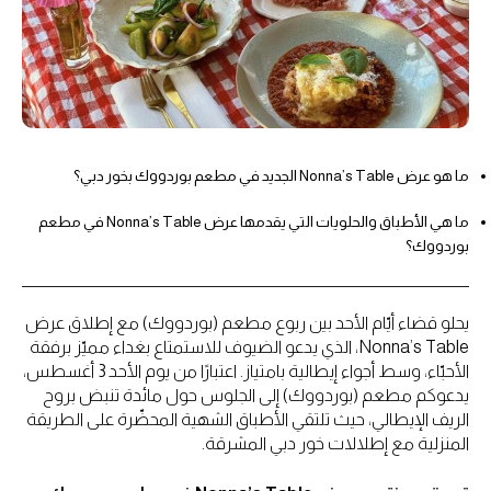
ما هو عرض Nonna’s Table الجديد في مطعم بوردووك بخور دبي؟
ما هي الأطباق والحلويات التي يقدمها عرض Nonna’s Table في مطعم
بوردووك؟
يحلو قضاء أيّام الأحد بين ربوع مطعم (بوردووك) مع إطلاق عرض
Nonna’s Table، الذي يدعو الضيوف للاستمتاع بغداء مميّز برفقة
الأحبّاء، وسط أجواء إيطالية بامتياز. اعتبارًا من يوم الأحد 3 أغسطس،
يدعوكم مطعم (بوردووك) إلى الجلوس حول مائدة تنبض بروح
الريف الإيطالي، حيث تلتقي الأطباق الشهية المحضّرة على الطريقة
المنزلية مع إطلالات خور دبي المشرقة.