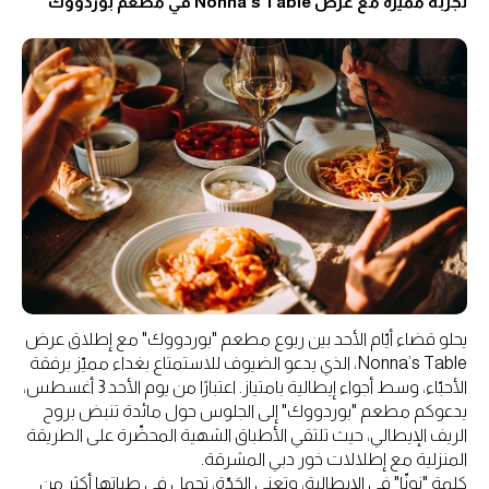
تجربة مميزة مع عرض Nonna’s Table في مطعم بوردووك
يحلو قضاء أيّام الأحد بين ربوع مطعم "بوردووك" مع إطلاق عرض
Nonna’s Table، الذي يدعو الضيوف للاستمتاع بغداء مميّز برفقة
الأحبّاء، وسط أجواء إيطالية بامتياز. اعتبارًا من يوم الأحد 3 أغسطس،
يدعوكم مطعم "بوردووك" إلى الجلوس حول مائدة تنبض بروح
الريف الإيطالي، حيث تلتقي الأطباق الشهية المحضّرة على الطريقة
المنزلية مع إطلالات خور دبي المشرقة.
كلمة "نونّا" في الإيطالية، وتعني الجَدّة، تحمل في طياتها أكثر من