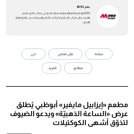
بقلم
M283
M283 ارابيا، المنصة المثالية لمتابعة مختلف الاخبار في مجالات الأزياء، السفر،
واللايف ستايل بشكل عام. تقدم لكم أحدث الأخبار والمستجدات من عالم الرفاهية
والجمال.
سياحة
بيان صحفي
دبي
مطاعم
المزيد...
مطعم «إيزابيل مايفير» أبوظبي يُطلق
عرض «الساعة الذهبيّة» ويدعو الضيوف
لتذوّق أشهى الكوكتيلات