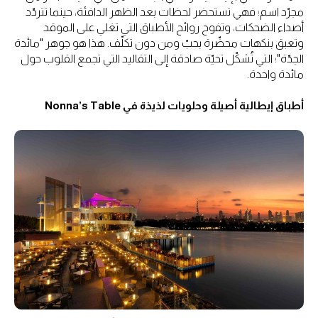
مجرّد اسم؛ فهي تستحضر لحظات بعد الظهر الدافئة، حينما تتردّد
أصداء الضحكات، وتفوح روائح الأطباق التي تغلي على الموقد
وتعبق بنكهات محضّرة بحبّ ومن دون تكلّف. هذا هو جوهر "مائدة
الجدّة"؛ التي تُشكّل تحيّة صادقة إلى التقاليد التي تجمع القلوب حول
مائدة واحدة.
أطباق إيطالية أصيلة وحلويات لذيذة في Nonna’s Table