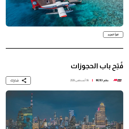
اقرأ المزيد
فُتِح باب الحجوزات
شارك
بقلم
M283
06 أغسطس 2026