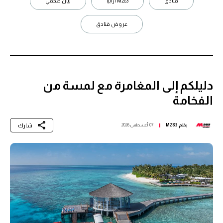
فنادق
M283 ارابيا
بيان صحفي
عروض فنادق
دليلكم إلى المغامرة مع لمسة من
الفخامة
شارك
بقلم
M283
07 أغسطس 2026