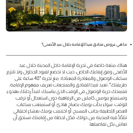
ما هي عروض فنادق فيدا للإقامة خلال عيد الأضحى؟
هناك متعة خاصة في تجربة الإقامة داخل المدينة خلال عيد
الأضحى وفق إيقاعك الخاص، حيث لا تخضع لقيود الجداول ولا تلتزم
بساعات الوصول والمغادرة المعتادة. مع تجربة "48 ساعة على
طريقتك"، تعيد فيدا للفنادق والمنتجعات تعريف مفهوم الإقامة،
فتمنحك حرية الوصول في الوقت الذي يناسبك، لتبدأ رحلتك بهدوء
وتستمتع بيومين كاملين من الرفاهية دون استعجال أو ترقب
للوقت. سواء بدأت يومك بصباح هادئ، أو استمتعت بساعات
العصر اللطيفة بجانب المسبح، أو اختتمت يومك بعشاءٍ احتفالي
تتلألأ فيه المدينة من حولك، فكل لحظة من إقامتك تستحق أن
تعاش بكل تفاصيلها.