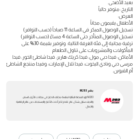
بعيد الأضحى.
التاريخ: متوفر حالياً
العرض:
الأطفال يقيمون مجاناً
تسجيل الوصول المبكر في الساعة 11 صباحاً (حسب التوافر)
تسجيل الوصول المتأخر حتى الساعة 4 مساءً (حسب التوافر)
ترقية مجانية إلى فئة الغرفة التالية. وتوفير بقيمة 30% على
المأكولات والمشروبات على تناول الطعام
الأماكن: فيدا دبي مول، فيدا كريك هاربر، فيدا شاطئ الخور، فيدا
مرسى دبي ونادي اليخوت، فيدا تلال الإمارات، وفيدا منتجع الشاطئ
أم القيوين.
بقلم
M283
M283 ارابيا، المنصة المثالية لمتابعة مختلف الاخبار في مجالات الأزياء، السفر،
واللايف ستايل بشكل عام. تقدم لكم أحدث الأخبار والمستجدات من عالم الرفاهية
والجمال.