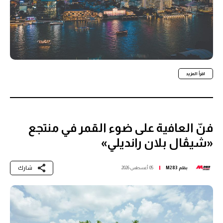
اقرأ المزيد
فنّ العافية على ضوء القمر في منتجع
«شيڤال بلان رانديلي»
شارك
بقلم
M283
05 أغسطس 2026