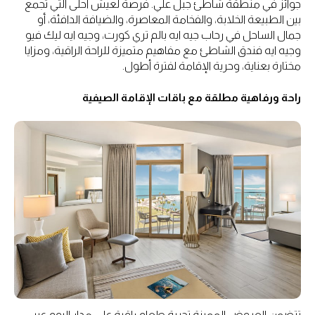
جوائز في منطقة شاطئ جبل علي. فرصةٌ لعيش أحلى التي تجمع
بين الطبيعة الخلابة، والفخامة المعاصرة، والضيافة الدافئة، أو
جمال الساحل في رحاب جيه ايه بالم تري كورت، وجيه ايه ليك فيو
وجيه ايه فندق الشاطئ مع مفاهيم متميزة للراحة الراقية، ومزايا
مختارة بعناية، وحرية الإقامة لفترة أطول.
راحة ورفاهية مطلقة مع باقات الإقامة الصيفية
تتضمن العروض المميزة تجربة طعام راقية على مدار اليوم عبر