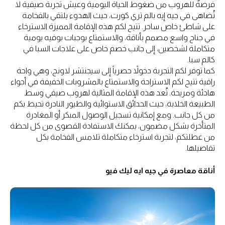
فرصةٌ للهروب من ضغوط الحياة اليومية وعيش تجربة صيفية لا
تُضاهى في جيه إيه بالم تري كورت، حيث الهدوء يلتقي بالفخامة
على شاطئ خاص ساحر. تتيح لكم هذه الإقامة المميزة الاسترخاء
في جناح واسع مصمم بأناقة، والاستمتاع بوجبات بوفيه يومية
متكاملة لشخصين، إلى جانب خصم خاص على علاجات السبا في
كالم سبا.
كما توفر لكم التجربة دخولاً حصرياً إلى سيجنتشر لاونج، وهي واحة
راقية تتيح لكم الاستراحة والاستمتاع بالمشروبات الخفيفة في أجواء
هادئة ومريحة. تُعد هذه الإقامة المثالية لهروب صيفي وسط
الطبيعة الخلابة، حيث الحدائق الاستوائية والطيور النادرة تحيط بكم
من كل جانب. ومع إمكانية تسجيل الوصول المبكر أو المغادرة
المتأخرة بشكل مضمون، يمكنك الاستفادة القصوى من كل لحظة
من عطلتكم، لتجربة استرخاء متكاملة تلامس الفخامة بكل
تفاصيلها.
أناقة معاصرة في جيه ايه ليك فيو