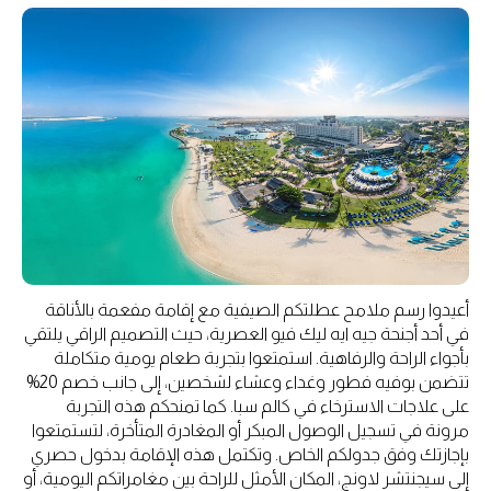
أعيدوا رسم ملامح عطلتكم الصيفية مع إقامة مفعمة بالأناقة
في أحد أجنحة جيه ايه ليك فيو العصرية، حيث التصميم الراقي يلتقي
بأجواء الراحة والرفاهية. استمتعوا بتجربة طعام يومية متكاملة
تتضمن بوفيه فطور وغداء وعشاء لشخصين، إلى جانب خصم 20%
على علاجات الاسترخاء في كالم سبا. كما تمنحكم هذه التجربة
مرونة في تسجيل الوصول المبكر أو المغادرة المتأخرة، لتستمتعوا
بإجازتك وفق جدولكم الخاص. وتكتمل هذه الإقامة بدخول حصري
إلى سيجنتشر لاونج، المكان الأمثل للراحة بين مغامراتكم اليومية، أو