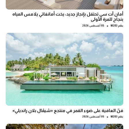
أمان آت سي تحتفل بإنجاز جديد: يخت أمانغاتي يلامس المياه
بنجاح للمرة الأولى
●
بقلم
M283
05 أغسطس 2026
فنّ العافية على ضوء القمر في منتجع «شيڤال بلان رانديلي»
●
بقلم
M283
05 أغسطس 2026