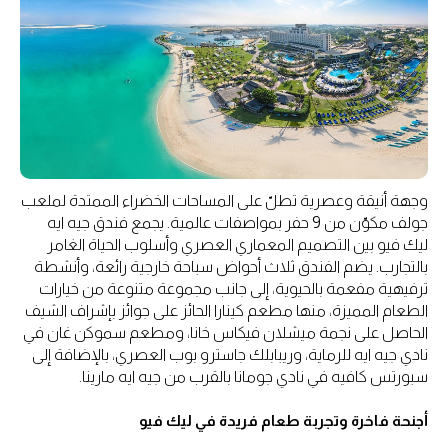
وجهة أنيقة وعصرية تطلّ على المساحات الخضراء الممتدة لملعب
جولف مكوّن من 9 حفر بمواصفات عالمية. يجمع فندق جيه ايه
ليك فيو بين التصميم المعماري العصري وأسلوب الحياة الغامر
بالتجارب. يضم الفندق ثلاث أحواض سباحة خارجية رائعة، وأنشطة
ترفيهية مفعمة بالحيوية، إلى جانب مجموعة متنوعة من خيارات
الطعام المميزة، منها مطعم كينارا الحائز على جوائز بإشراف الشيف
الحاصل على نجمة ميشلان فيكاس خانا، ومطعم سموكن غان في
نادي جيه ايه للرماية، وريبابلك جاسترو بوب العصري، بالإضافة إلى
سبورتس كافيه في نادي جومانا بالقرب من جيه ايه مارينا.
أجنحة فاخرة وتجربة طعام فريدة في ليك فيو