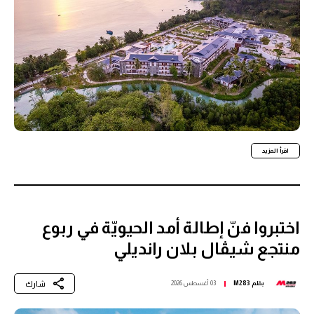
اقرأ المزيد
اختبروا فنّ إطالة أمد الحيويّة في ربوع
منتجع شيڤال بلان رانديلي
شارك
بقلم
M283
03 أغسطس 2026