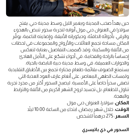
حين يهدأ صخب المدينة ويغمر الليل وسط مدينة دبي، يفتح
سولارا في العنوان دبي مول أبوابه لتجربة سحور تنبض بالهدوء
والرقي. بأجوائه الدافئة، وديكوراته الأنيقة، وإضاءته الناعمة، يوفّر
المكان مساحة تجمع العائلات والأزواج والمجموعات في لحظات
من الألفة والسكينة. وقد صُممت التفاصيل بعناية لتعكس
إحساساً بالراحة والفخامة، في أجواء تشجّع على التأمل الهادئ
والحوارات العميقة، في وسط مدينة دبية النابضة بالحياة.
يستمتع الضيوف بقائمة طعام مختارة تجمع بين الأطباق التقليدية
ولمسات الطهي المعاصر، على أنغام عازف العود العذبة التي
تضفي سحراً خاصاً على الأمسية. ليصبح السحور أكثر من مجرد تجربة
تناول للطعام، بل تجسيد لروح الشهر الكريم من الألفة والترابط
والبهجة.
المكان
: سولارا، العنوان دبي مول
الوقت
: خلال شهر رمضان، ابتداء من الساعة 10:00 ليلاً
السعر
: 275 درهماً للشخص
السحور في ذي باتيسري