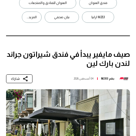
فندق العنوان
العنوان للفنادق والمنتجعات
M283 ارابيا
بيان صحفي
المزيد...
صيف مايفير يبدأ في فندق شيراتون جراند
لندن بارك لين
شارك
بقلم
M283
04 أغسطس 2026