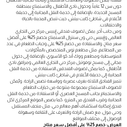
دون سن 12 عاماً، ودخول نادي الأطفال، والاستمتاع بمنطقة
المسبح الجديدة، بالإضافة إلى خدمة النقل المجانية إلى حديقة
الأعلام في شاطئ كايت بيتش، حيث تنبض المدينة بالحياة
والاحتفالات.
ومن جانب آخر، يمكن لضيوف فندقي إيبيس مركز دبي التجاري
العالمي وإيبيس دبي ون سنترال الاستمتاع بخصم 25% على أفضل
سعر متاح، والاستفادة من خصم 25% على وجبات الطعام في عدد
من المطاعم، مثل مطعم توين المتخصص بالمأكولات
المتوسطية ومطعم ووك آند كو الآسيوي، بالإضافة إلى دخول
مجاني إلى مسبح نوفوتيل مركز دبي التجاري العالمي ومرافق نادي
الأطفال. كما يمكن لضيوف الفندقين الاستفادة من خدمة النقل
المجانية إلى حديقة الأعلام في شاطئ كايت بيتش.
تتميز الفنادق الثلاثة بغرف عصرية وواسعة تضمن الراحة. ويُمكن
للضيوف الاستمتاع بمجموعة متنوعة من خيارات الطعام،
والاستجمام بجانب المسبح العصري، أو الاستفادة من خدمة النقل
المجانية وقرب الفندق من المترو. كما يضمن الموقع المركزي لكل
فندق إمكانية استكشاف أهم معالم دبي، مثل متحف المستقبل
ودبي مول، مع ضمان الراحة والتعرف على الثقافة وسهولة
الوصول إلى مختلف المواقع.
العرض: خصم 25% على أفضل سعر متاح