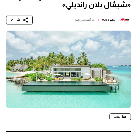
«شيڤال بلان رانديلي»
شارك
بقلم
M283
05 أغسطس 2026
اقرأ المزيد