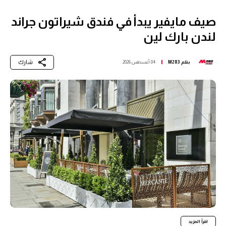
صيف مايفير يبدأ في فندق شيراتون جراند
لندن بارك لين
شارك
بقلم
M283
04 أغسطس 2026
اقرأ المزيد