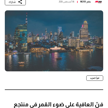
شارك
بقلم
M283
06 أغسطس 2026
اقرأ المزيد
فنّ العافية على ضوء القمر في منتجع