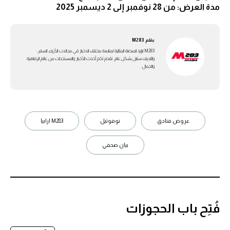
مدة العرض: من 28 نوفمبر إلى 2 ديسمبر 2025
بقلم
M283
M283 ارابيا، المنصة المثالية لمتابعة مختلف الاخبار في مجالات الأزياء، السفر،
واللايف ستايل بشكل عام. تقدم لكم أحدث الأخبار والمستجدات من عالم الرفاهية
والجمال.
عروض فنادق
نوفوتيل
M283 ارابيا
بيان صحفي
فُتِح باب الحجوزات