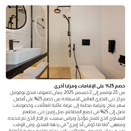
خصم 25% على الإقامات ومزايا أخرى
من 28 نوفمبر إلى 2 ديسمبر 2025، يمكن لضيوف فندق نوفوتيل
مركز دبي التجاري العالمي الاستفادة من خصم 25% على أفضل
سعر متاح، وترقية مجانية إلى غرفة عائلية للعائلات، وخصومات
تصل إلى 25% في جميع المطاعم، مثل إمبرز دبي، مطعم
المشاوي الذي افتتح مؤخراً، وبراس سميث، بار الجاز الذي تم تجديده،
ومقهى "فانا نانا كوفي أند إيتري" في ردهة الفندق. وفي الوقت
نفسه، يمكن للضيوف والعائلات الاستمتاع بإقامة مجانية للأطفال