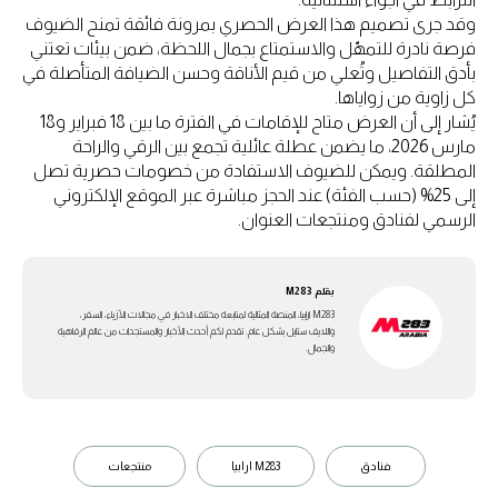
وقد جرى تصميم هذا العرض الحصري بمرونة فائقة تمنح الضيوف
فرصة نادرة للتمهّل والاستمتاع بجمال اللحظة، ضمن بيئات تعتني
بأدق التفاصيل وتُعلي من قيم الأناقة وحسن الضيافة المتأصلة في
كل زاوية من زواياها.
يُشار إلى أن العرض متاح للإقامات في الفترة ما بين 18 فبراير و18
مارس 2026، ما يضمن عطلة عائلية تجمع بين الرقي والراحة
المطلقة. ويمكن للضيوف الاستفادة من خصومات حصرية تصل
إلى 25% (حسب الفئة) عند الحجز مباشرة عبر الموقع الإلكتروني
الرسمي لفنادق ومنتجعات العنوان.
بقلم
M283
M283 ارابيا، المنصة المثالية لمتابعة مختلف الاخبار في مجالات الأزياء، السفر،
واللايف ستايل بشكل عام. تقدم لكم أحدث الأخبار والمستجدات من عالم الرفاهية
والجمال.
فنادق
M283 ارابيا
منتجعات