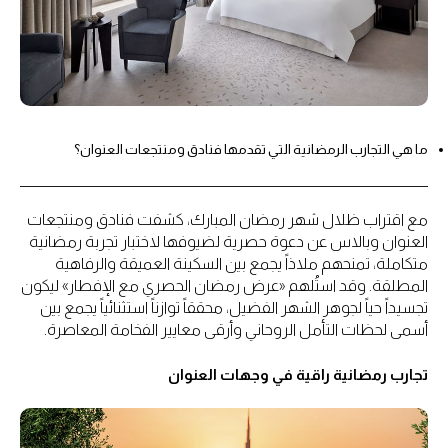
ما هي التجارب الرمضانية التي تقدمها فنادق ومنتجعات العنوان؟
مع اقتراب ظلال شهر رمضان المبارك، كشفت فنادق ومنتجعات
العنوان وبالاس عن دعوة حصرية لضيوفها لاختبار تجربة رمضانية
متكاملة، تمنحهم ملاذاً يجمع بين السكينة العميقة والرفاهية
المطلقة. وقد استُلهم «عرض رمضان الحصري مع الإفطار» ليكون
تجسيداً حياً لجوهر الشهر الفضيل، محققاً توازناً استثنائياً يجمع بين
أسمى لحظات التأمل الروحاني وأرقى معايير الفخامة المعاصرة.
تجارب رمضانية راقية في وجهات العنوان