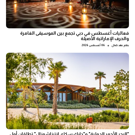
فعاليات أغسطس في دبي تجمع بين الموسيقى الغامرة
والحرف الإماراتية الأصيلة
●
بقلم
عهد كمال
06 أغسطس 2026
"البحر الأحمر الدولية" و"دارك سكاي إنترناشونال" تطلقان أول