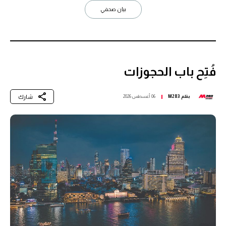
بيان صحفي
فُتِح باب الحجوزات
شارك
بقلم
M283
06 أغسطس 2026