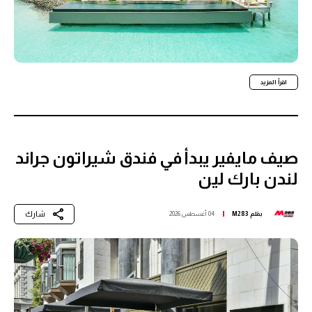
اقرأ المزيد
صيف مايفير يبدأ في فندق شيراتون جراند
لندن بارك لين
شارك
بقلم
M283
04 أغسطس 2026