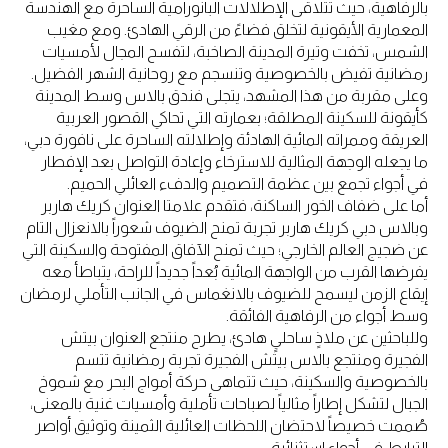
بالرفاهية، حيث تتلاقى الإطلالات البانورامية الساحرة مع الهندسة
المعمارية الأيقونية لتخلق فضاءً من الرقي الهادئ. ومع مغيب
الشمس، تخفت وتيرة المدينة الصاخبة، لتفسح المجال لأمسيات
رمضانية تفيض بالخصوصية وتنسجم مع روحانية الشهر الفضيل.
وعلى مقربة من هذا المشهد، يتجلى فندق بالاس وسط المدينة
كأيقونة للسكينة المطلقة؛ بعمارته التي تحاكي القصور العربية
العريقة وممراته المائية الهادئة وإطلالته الساحرة على نافورة دبي،
ما يجعله الوجهة المثالية للاسترخاء وإعادة التواصل بعد الإفطار
في أجواء تجمع بين عظمة التصميم والدفء العائلي الحميم.
أما على ضفاف الخور الساكنة، فتقدم علامتا العنوان كريك هاربر
وبالاس دبي كريك هاربر تجربة تمنح الضيوف شعوراً بالانعزال التام
عن ضجيج العالم الخارجي؛ حيث تمنح الآفاق المفتوحة والسكينة التي
يفرضها القرب من الواجهة المائية بُعداً جديداً للراحة، يتباطأ معه
إيقاع الزمن ليسمح للضيوف بالانغماس في الجانب التأملي لرمضان
وسط أجواء من الرفاهية الفائقة.
وللباحثين عن ملاذٍ ساحليٍ هادئ، يطرح منتجع العنوان بيتش
الفجيرة ومنتجع بالاس بيتش الفجيرة تجربة رمضانية تتسم
بالخصوصية والسكينة، حيث تتماهى حركة أمواج البحر مع شموخ
الجبال لتشكل إطاراً مثالياً لصباحات تأملية وأمسيات غنية بالمعنى،
صُممت خصيصاً لاحتضان اللحظات العائلية الثمينة وتوثيق أواصر
الترابط في أجواء استثنائية.