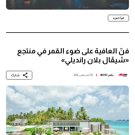
اقرأ المزيد
فنّ العافية على ضوء القمر في منتجع
«شيڤال بلان رانديلي»
شارك
بقلم
M283
05 أغسطس 2026