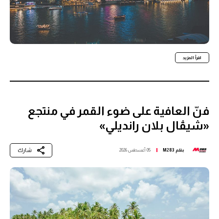
اقرأ المزيد
فنّ العافية على ضوء القمر في منتجع
«شيڤال بلان رانديلي»
شارك
بقلم
M283
05 أغسطس 2026