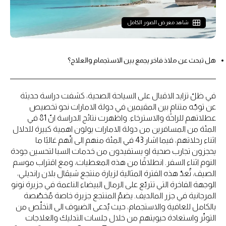
شاهد معرض الصور الكامل
هل تبحث عن ملاذ فاخر يجمع بين الاستجمام والعلاج؟
في ظلّ تزايد الاقبال على السياحة الصحية، كشفت دراسة حديثة
عن توجّه متنامٍ بين المقيمين في دولة الامارات نحو تخصيص
عطلاتهم للراحة والاسترخاء. واظهرت نتائج الدراسة انّ 81 في
المئة من المسافرين من دولة الامارات يولون اهمية كبيرة للدلال
اثناء رحلاتهم، فيما اشار 43 في المئة منهم الى انّهم غالبًا ما
يحجزون تجارب صحية او يستفيدون من خدمات السبا لتحسين جودة
النوم اثناء السفر. انطلاقًا من هذه المعطيات، ومع اقتراب موسم
الصيف، تُعدّ هذه الفترة المثالية لزيارة منتجع شيڤال بلان رانديلي،
الوجهة الفاخرة التي تتربّع على الرمال البيضاء الناعمة في جزيرة نونو
المرجانية في جزر المالديف. يضمّ المنتجع جزيرة خاصة مُخصّصة
بالكامل للعافية والاستجمام، حيث يُدعى الضيوف الى التخلّص من
التوتّر واستعادة حيويتهم من خلال جلسات التدليك والعلاجات