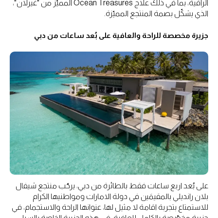
الراقية، بما في ذلك علاج Ocean Treasures المميّز من "غيرلان"،
الذي يشكّل بصمة المنتجع المميّزة.
جزيرة مخصصة للراحة والعافية على بُعد ساعات من دبي
على بُعد اربع ساعات فقط بالطائرة من دبي، يرحّب منتجع شيفال
بلان رانديلي بالمقيمَين في دولة الامارات ومواطنيها الكرام
للاستمتاع بتجربة اقامة لا مثيل لها، عنوانها الراحة والاستجمام، في
جزيرة مخصّصة بالكامل للعافية. في هذه الجزيرة الخاصة بالسبا،