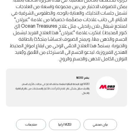
يمكن للضيوف الاختيار من بين مجموعة واسعة من العلاجات
تشمل جلسات التدليك، والعناية بالوجه، والطقوس الشرقية في
الحمّام، الى جانب علاجات مصمّمة خصيصًا من علامة "غيرلان"
لمنتجع شيفال بلان رانديلي، مثل علاج Ocean Treasures (اي
كنوز المحيط). ابتكرت علامة "غيرلان" هذا العلاج الفريد ليشمل
الجسم والذهن معًا، ويمنح الضيوف احساسًا متجدّدًا بالطاقة
والحيوية. يستمدّ هذا العلاج الحسّي الوحي من ايقاع امواج المحيط
الهندي الفيروزية، ليدعو الجسم الى الاسترخاء من العُمق ويُعيد
التوازن الكامل للذهن والجسم والروح.
بقلم
M283
M283 ارابيا، المنصة المثالية لمتابعة مختلف الاخبار في مجالات الأزياء، السفر،
واللايف ستايل بشكل عام. تقدم لكم أحدث الأخبار والمستجدات من عالم الرفاهية
والجمال.
بيان صحفي
M283 ارابيا
منتجعات