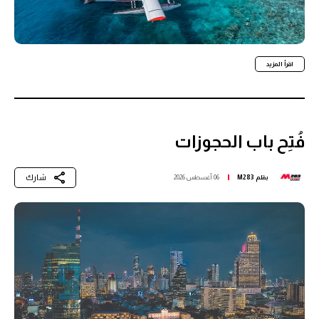
اقرأ المزيد
فُتِح باب الحجوزات
شارك
بقلم
M283
06 أغسطس 2026