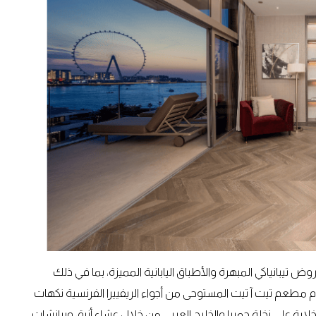
يبانياكي المبهرة والأطباق اليابانية المميزة، بما في ذلك
 مطعم تيت آ تيت المستوحى من أجواء الريفييرا الفرنسية نكهات
 خلابة على نخلة جميرا والخليج العربي من خلال عشاء أنيق وبرانشات