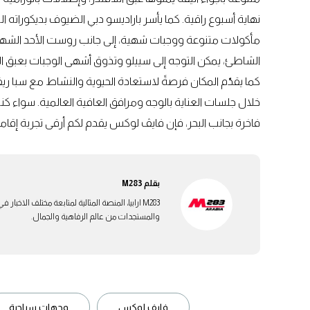
نهاية أسبوع راقية. كما يأسر باراديسو دبي الضيوف بديكوراته
مأكولات متنوعة ووجبات شهية، إلى جانب روست الأحد الشهير 
الشاطئ، يمكن التوجه إلى سييلو وتذوق أشهى الوجبات بعبق 
كما يقدّم المكان فرصةً لاستعادة الحيوية والنشاط مع سبا 
خلال جلسات العناية بالوجه ومرافق العافية العالمية. سواء كن
فاخرة بجانب البحر، فإن فايڤ لوكس يقدم لكم أرقى تجربة إقا
بقلم
M283
M283 ارابيا، المنصة المثالية لمتابعة مختلف الاخ
والمستجدات من عالم الرفاهية والجمال.
فايف لوكس
وجهات سياحية