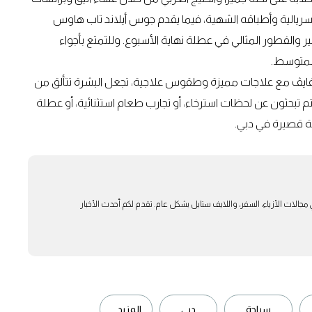
 السريالية وأطباقه الشهية، فيما يقدم جوس أيلاند تاب هاوس
والفطور المثالي في عطلة نهاية الأسبوع. وللتمتع بأجواء
المتوسط.
ريفايڤ مع علاجات مميزة وطقوس علاجية، تجعل البشرة تتألق من
تم تبحثون عن لحظات استرخاء، أو تجارب طعام استثنائية، أو عطلة
مة قصيرة في دبي.
بار في مجالات الأزياء، السفر، واللايف ستايل بشكل عام. تقدم لكم أحدث الأخبار
سياحة
دبي
المزيد...