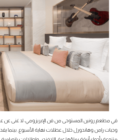
في مطعم رونين المستوحى من فن الإيريزومي، لا غنى عن عروض ت
وجبات رامن وهاندورل خلال عطلات نهاية الأسبوع. بينما يقدم
متنوعة بأجواء أنيقة يملؤها عبق اللافندر، وإطلالات بانورامية