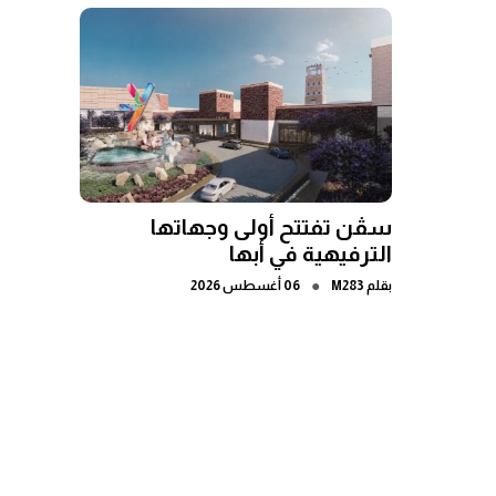
سڤن تفتتح أولى وجهاتها
الترفيهية في أبها
●
بقلم
M283
06 أغسطس 2026