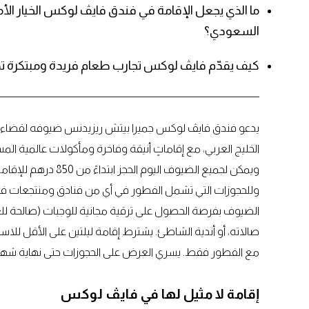
ما الذي يجعل الإقامة في فندق فايڤ لوكس الخيار الأ
السعودي؟
كيف يقدّم فايڤ لوكس تجارب طعام فريدة ومبتكرة تضي
يدعو فندق فايڤ لوكس جميرا بيتش ريزيدنس ضيوفه لقضاء أح
الخليج العربي، مع إقاماتٍ أنيقة وفاخرة ومأكولات عالمية ا
وللحجوزات التي تشمل الفطور في أي من فنادق ومنتجعات فاي
الضيوف بفرصة الحصول على ترقية مجانية للوجبات (صالحة للغدا
صالاته، أو أندية الشاطئ. يشترط إقامة ليلتين على الأقل لل
مع الفطور فقط. يسري العرض على الحجوزات حتى نهاية شهر سبتمبر 2025، تطبق الشرو
إقامة لا مثيل لها في فايڤ لوكس