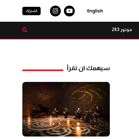
English
اشترك
موتور 283
سيهمك ان تقرأ