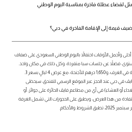
مثل لقضاء عطلة فاخرة بمناسبة اليوم الوطني
ف قيمة إلى الإقامة الفاخرة في دبي؟
لى وأجمل الأوقات احتفالاً باليوم الوطني السعودي على ضفاف
لمستوى، فضلاً عن جلسات سبا متفردة، وكل ذلك في مكان واحد.
ويمكن لجميع الضيوف اليوم الحجز ابتداءً من 850 درهم للإقامة في الغرف، و1,650 درهم للأجنحة، مع عرض 4 ليالٍ بسعر 3.
ڤ في دبي عند الحجز عبر الموقع الرسمي للفندق، سيحظى
ء أو العشاء) في أي من مطاعم فايڤ الحائزة على جوائز، أو
استفادة من هذا العرض، ويطبق على الحجوزات التي تشمل الغرفة
ط والأحكام.