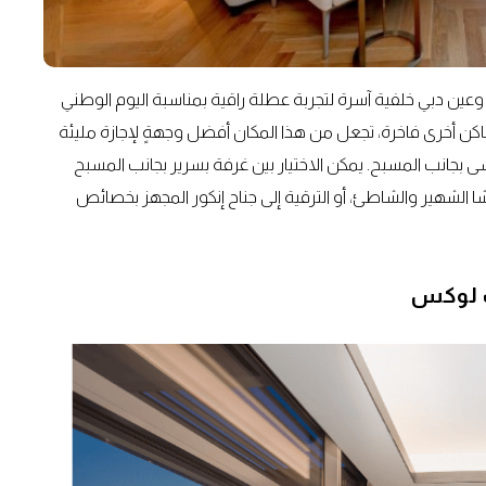
وعين دبي خلفية آسرة لتجربة عطلة راقية بمناسبة اليوم الوطني
. يضم الفندق 222 غرفة وجناح بالإضافة إلى 222 مساكن أخرى فاخرة، تجعل من هذا المكان أفضل وجهةٍ لإجازة مليئة
 بجانب المسبح. يمكن الاختيار بين غرفة بسرير بجانب المسبح
 الشهير والشاطئ، أو الترقية إلى جناح إنكور المجهز بخصائص
ڤ لوكس