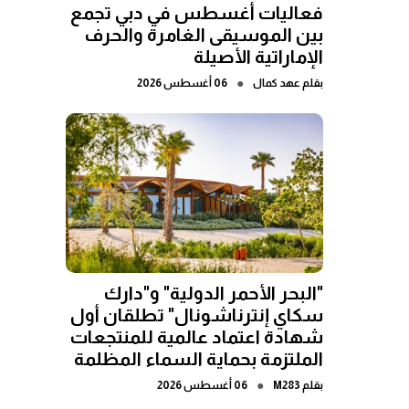
فعاليات أغسطس في دبي تجمع
بين الموسيقى الغامرة والحرف
الإماراتية الأصيلة
●
بقلم
عهد كمال
06 أغسطس 2026
"البحر الأحمر الدولية" و"دارك
سكاي إنترناشونال" تطلقان أول
شهادة اعتماد عالمية للمنتجعات
الملتزمة بحماية السماء المظلمة
●
بقلم
M283
06 أغسطس 2026