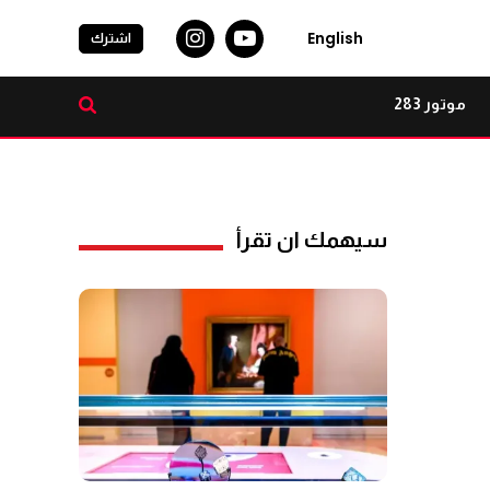
English
اشترك
موتور 283
سيهمك ان تقرأ