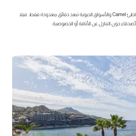
ورغم أنها تقع في منطقة تتطلب وسيلة نقل خاصة، إلا أن شاطئ Camel والأسواق الحيوية تبعد دقائق معدودة فقط. فيلا