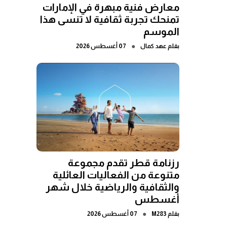
معارض فنية مبهرة في الإمارات
تمنحك تجربة ثقافية لا تنسى هذا
الموسم
●
بقلم
عهد كمال
07 أغسطس 2026
رزنامة قطر تقدم مجموعة
متنوعة من الفعاليات العائلية
والثقافية والرياضية خلال شهر
أغسطس
●
بقلم
M283
07 أغسطس 2026