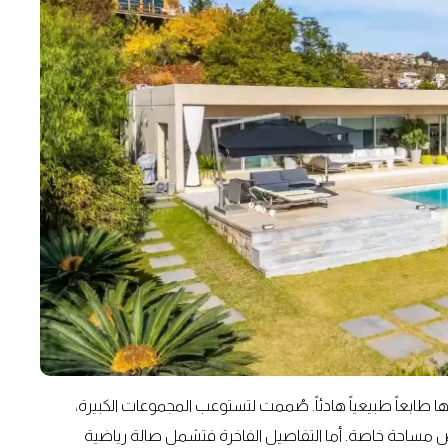
 طابعاً طبيعياً هادئاً. صُممت لتستوعب المجموعات الكبيرة،
ساحة خاصة. أما التفاصيل الفاخرة فتشمل صالة رياضية