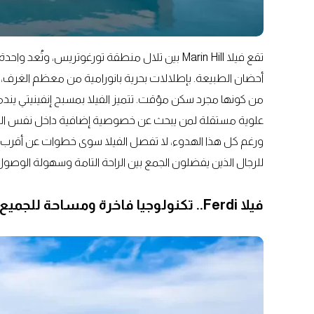
تقع فيلا Marin Hill بين تلال منطقة تورغوتريس، و
أحضان الطبيعة. بإطلالات بحرية بانورامية من معظم الغرف، 
من كونها مجرد سكن مؤقت. تتميز الفيلا بمسبح إنفينيتي يند
علوية مستقلة لمن يبحث عن خصوصية إضافية داخل نفس الم
للرجال الذين يفضلون الجمع بين الراحة التامة وسهولة الوصول
فيلا Ferdi.. تكنولوجيا فاخرة ومساحة للجميع