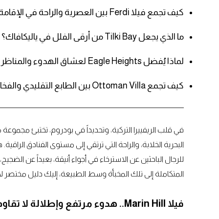
كيف تجمع فيلا Ferdi بين العصرية والراحة في الإقامة الجماعية؟
ما الذي يجعل Tilki Bay من أرقى الفلل في ياليكافاك؟
لماذا يُفضل Eagle Heights لعشاق الهدوء والمناظر الطبيعية؟
كيف تجمع Ottoman Villa بين الطابع التقليدي والفخامة العصرية؟
في قلب الريفييرا التركية، وتحديداً في بودروم، تختبئ مجموعة 
البحرية الخلابة، والراحة التي ترتقي إلى مستوى الفنادق الر
للرجال الباحثين عن الاسترخاء في أجواء أنيقة، بعيداً عن الضجي
المتكاملة إلى تلك المخبأة وسط الطبيعة، إليك دليل مختصر لأ
فيلا Marin Hill.. هدوء مرتفع وإطلالة لا تقاوم