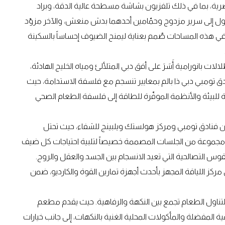
ية، بما في ذلك تلفزيون بشاشة مسطحة عالية الدقة، وبراد
 تتحول إلى سرير مزدوج وحمّامين أحدهما بدش منعش، والآخر مزوّد
 هذه المساحات صُمم بعناية ليمنح الضيوف إحساساً بالسكينة
بانورامية أَسَرَ على أفق دبي المتلألئ ومياه الخليج الهادئة،
دق تومبي دبي ذا بالم بمعايير تنسجم مع فلسفة الاستدامة، حيث
 للبيئة والأنظمة الموفّرة للطاقة إلى فلسفة الطعام الصحي
ن فنادق تومبي ومركز هولستك ويلبينج للشفاء، حيث تحتل
ان مجموعة من الجلسات المصممة خصيصاً لتلبية احتياجات كل ضيف
وس التصالحية التي تعيد الانسجام بين الجسد والعقل والروح.
ركز اللياقة المجهز بأحدث أجهزة تمارين القوة والكارديو، ضمن
تناول الطعام تجمع بين النكهة والرفاهية. حيث يقدم مطعم
ية المفضلة والمأكولات المحلية الغنية بالنكهات، إلى جانب خيارات