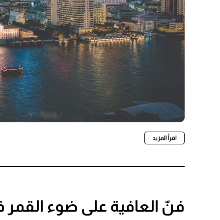
اقرأ المزيد
فنّ العافية على ضوء القمر 