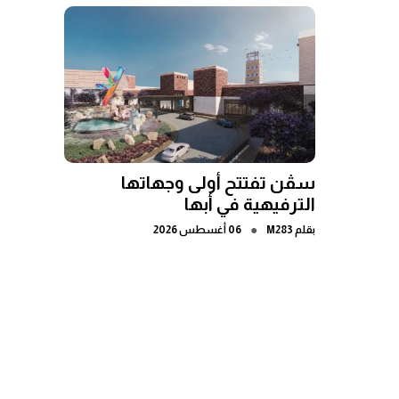
سڤن تفتتح أولى وجهاتها
الترفيهية في أبها
●
بقلم
M283
06 أغسطس 2026