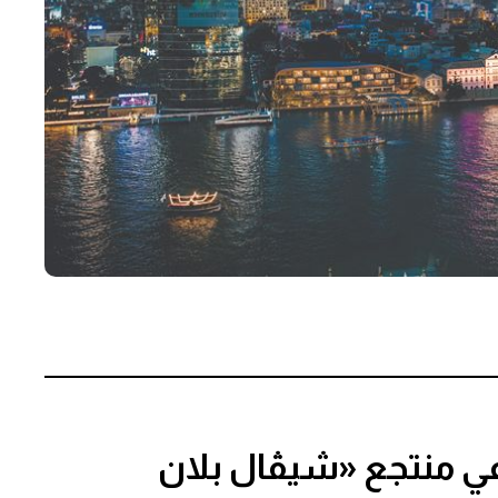
في منتجع «شيڤال بلان