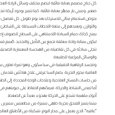
كل جناح مصمم بعناية فائقة ليضم مختلف وسائل الراحة العصر
صغير، وميني بار مجهّز بعناية فائقة. كما تتميز بوجود أريكة
بحوض استحمام مثالي للاسترخاء بعد يوم طويل. كل تفصيل في
والتوازن، ويعيدهم إلى متعة اللحظات البسيطة على الشاطئ.
يمنح كذلك حمام السباحة اللامتناهي على السطح للضيوف إطلالات 
ليكون بمثابة واحة معلقة تجمع بين التأمل والتجديد. صُمم فن
تتجلى مبادئه في كل تفاصيله من الهندسة المعمارية الصديقة
والوسائل المراعية للطبيعة.
وتتجسد الرفاهية الحقيقية في سبا سكون، وهو ثمرة تعاون بي
العافية محور التجربة. يضم السبا غرفتي علاج هادئتين تقدم
من جلسات المساج العلاجية وعلاجات الوجه المجددة، إلى الطق
أما لمحبي النشاط والحركة، فيمكنهم الحفاظ على حيويتهم في م
أجواء ملهمة تشجع على الحركة بهدوء، بعيداً عن الضغط.
بينما يتميز الفندق بتجربة طهي مميزة من مطعمين مميزين ل
"عافيه"، الذي يعمل على مدار اليوم، تشكيلة من الأطباق العالم