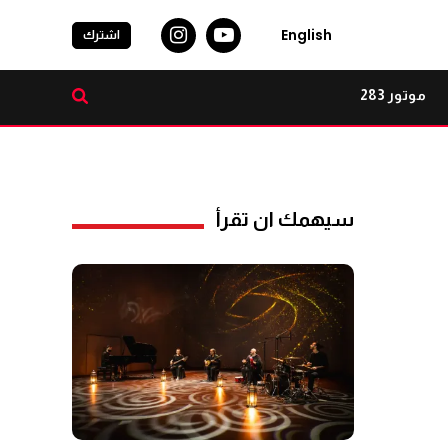
English
اشترك
موتور 283
سيهمك ان تقرأ