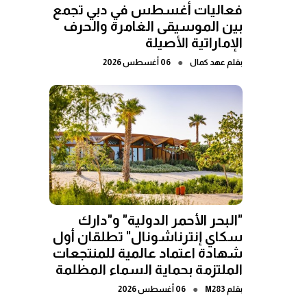
فعاليات أغسطس في دبي تجمع
بين الموسيقى الغامرة والحرف
الإماراتية الأصيلة
●
بقلم
عهد كمال
06 أغسطس 2026
"البحر الأحمر الدولية" و"دارك
سكاي إنترناشونال" تطلقان أول
شهادة اعتماد عالمية للمنتجعات
الملتزمة بحماية السماء المظلمة
●
بقلم
M283
06 أغسطس 2026