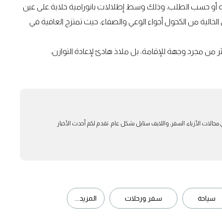
ه أو حسب الطلب، وذلك وسط إطلالات بانورامية خلابة على عين
الخالية من الكحول أجواء الوعي والصفاء، حيث تمتزج العافية في
ر من مجرد وجهة للإقامة، بل ملاذ هادئ لإعادة التوازن،
بار في مجالات الأزياء، السفر، واللايف ستايل بشكل عام. تقدم لكم أحدث الأخبار
سياحة
سفر ورحلات
المزيد...