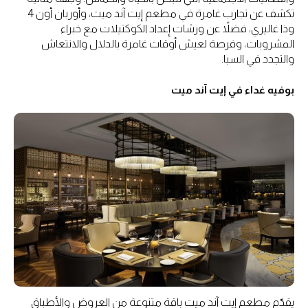
تكشف عن تجارب غامرة في مطعم إيت آند ميت، وأوربان أون 4
وذا غاليري، فضلاً عن ورشات إعداد الكوكتيلات مع خبراء
المشروبات، وفرصة لعيش أوقات غامرة بالدلال والانتعاش
والتجدد في السبا.
بوفيه غداء في إيت آند ميت
يقدّم مطعم إيت آند ميت باقة متنوعة من العروض والأطباق