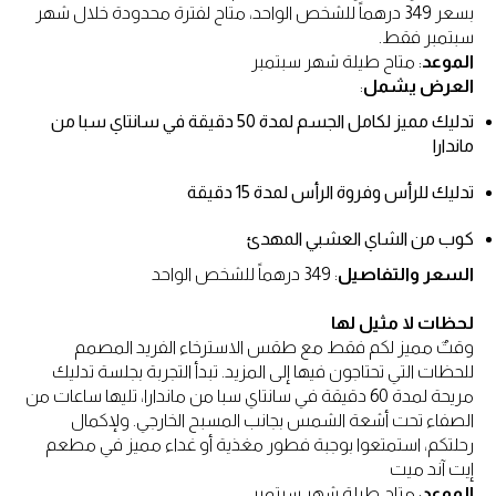
بسعر 349 درهماً للشخص الواحد، متاح لفترة محدودة خلال شهر
سبتمبر فقط.
الموعد
: متاح طيلة شهر سبتمبر
العرض يشمل
:
تدليك مميز لكامل الجسم لمدة 50 دقيقة في سانتاي سبا من
ماندارا
تدليك للرأس وفروة الرأس لمدة 15 دقيقة
كوب من الشاي العشبي المهدئ
السعر والتفاصيل
: 349 درهماً للشخص الواحد
لحظات لا مثيل لها
وقتٌ مميز لكم فقط مع طقس الاسترخاء الفريد المصمم
للحظات التي تحتاجون فيها إلى المزيد. تبدأ التجربة بجلسة تدليك
مريحة لمدة 60 دقيقة في سانتاي سبا من ماندارا، تليها ساعات من
الصفاء تحت أشعة الشمس بجانب المسبح الخارجي. ولإكمال
رحلتكم، استمتعوا بوجبة فطور مغذية أو غداء مميز في مطعم
إيت آند ميت
الموعد
: متاح طيلة شهر سبتمبر