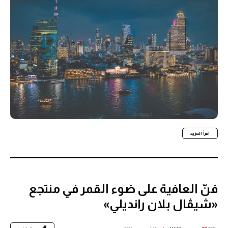
اقرأ المزيد
فنّ العافية على ضوء القمر في منتجع
«شيڤال بلان رانديلي»