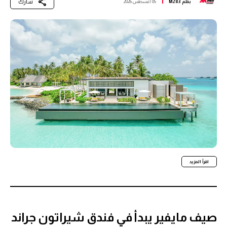
شارك
بقلم
M283
05 أغسطس 2026
اقرأ المزيد
صيف مايفير يبدأ في فندق شيراتون جراند