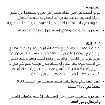
العضوية
كونوا أعضاءً في أرقى صالة سيغار في دبي واستفيدوا من بعض
المزايا الحصرية. تم تصميم برنامج العضوية خصيصاً ليتمكن
الضيوف من الاستمتاع بالعديد من الخصومات والخدمات النخبوية.
العرض
: سجلوا عضويتكم واستمتعوا بخصومات حصرية
ذا غاليري
احتفلوا بنكهات الموسم مع نكهة الشهر في غاليري، حيث يجتمع
الإبداع مع المذاق الفاخر في تشكيلة حلويات استثنائية تتمحور حول
مزيج فريد من الليمون والبرتقال وجوز الهند. وسواء كنتم تبحثون
عن لمسة حلوة بعد الغداء أو لحظة دلال برفقة قهوتكم، فإن ذا
غاليري يقدم لكم تجربة لا تُنسى مع حلويات يدوية الصنع أبدعها
بكل حب طهاة المعجنات الموهوبون في الفندق.
المواعيد
: متاح يومياً طيلة شهر سبتمبر من الساعة 8:00
صباحاً حتى 11:00 مساءً
العرض
: مجموعة مختارة من المعجنات الأنيقة بنكهات الليمون
والبرتقال وجوز الهند