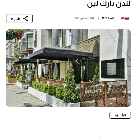
لندن بارك لين
شارك
بقلم
M283
04 أغسطس 2026
اقرأ المزيد