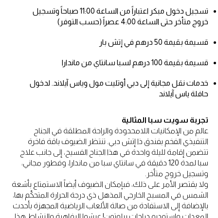
تسجيل دخول مبكر اعتباراً من الساعة 11:00 صباحاً وتسجيل
خروج متأخر حتى الساعة 4:00 عصراً (حسب التوفر)
قسيمة بقيمة 50 درهم في إتش بار
قسيمة بقيمة 100 درهم لسبا سانتاي من ماندارا
خدمات نقل مجانية إلى دبي أوتليت مول وياس آيلاند. لدخول
حافلة ياس آيلاند
تجربة سويت سبا المثالية
عالم من الإمكانيات اللامحدودة والراحة المطلقة في الجناح
التنفيذي الفخم بفندق ذا إتش دبي. تنتظر الضيوف باقة فاخرة
تتضمن إقامة لليلة واحدة في هذا الجناح الفسيح، إلى جانب علاج
سبا لمدة 120 دقيقة في سانتاي سبا من ماندارا، وفطور مجاني،
وتسجيل خروج متأخر.
ولا يقتصر الأمر على ذلك، فبإمكان الضيوف أيضاً الاستمتاع بأشعة
الشمس في المسبح الخارجي المذهل ذي درجة الحرارة المتحكّم بها،
بالإضافة إلى الاستفادة من صالة الألعاب الرياضية المجهزة بأحدث
المعدات واستوديو دراجات بيلوتون! عيشوا الرفاهية والنشاط هذا