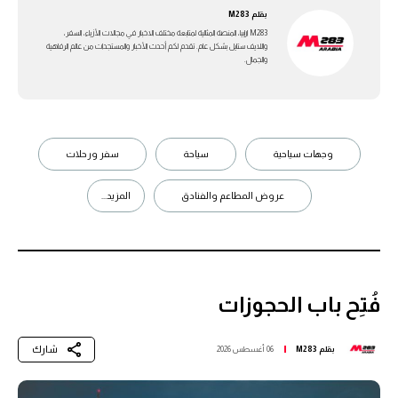
بقلم
M283
M283 ارابيا، المنصة المثالية لمتابعة مختلف الاخبار في مجالات الأزياء، السفر،
واللايف ستايل بشكل عام. تقدم لكم أحدث الأخبار والمستجدات من عالم الرفاهية
والجمال.
وجهات سياحية
سياحة
سفر ورحلات
عروض المطاعم والفنادق
المزيد...
فُتِح باب الحجوزات
شارك
بقلم
M283
06 أغسطس 2026