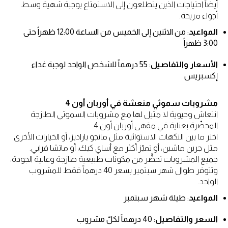
أيضاً احتياجات الذين يتطلعون إلى الاستمتاع بوجبة شهية وسط
أجواء مريحة.
المواعيد
: من الاثنين إلى الخميس من الساعة 12:00 ظهراً حتى
3:00 ظهراً
الأسعار والتفاصيل
: 55 درهماً للشخص الواحد لوجبة غداء
إكسبريس
مشروبات سموثي منعشة في أوربان أون 4
انتعاش وحيوية لا مثيل لها مع مشروبات السموثي الطازجة
المحضّرة بعناية في مقهى أوربان أون 4.
اختر ما بين النكهات الاستوائية مثل مانجو باراديز، أو الخيارات الأخرى
مثل جرين ماشين، أو تميّز أكثر مع أساي كيك، أو ماتشا فرابي.
جميع المشروبات تحضَّر من مكونات طبيعية طازجة وعالية الجودة،
وتتوفر طوال شهر سبتمبر بسعر 40 درهماً فقط للمشروب
الواحد.
المواعيد
: طيلة شهر سبتمبر
السعر والتفاصيل
: 40 درهماً لكلّ مشروب