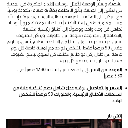
الشهية، ويعتبر الوجهة الأمثل لـوجبات الغداء المتفردة في المدينة.
من الاثنين إلى الجمعة، يتألق المطعم بـقائمة طعام متجددة يومياً،
مع التركيز على المكونات الموسمية عالية الجودة. ويدعوكم إيت آند
ميت لمغامرة طهي استثنائية تبدأ بـسلطات مغذية، مروراً بـوجبات
تطهى في وعاء واحد، ووصولاً إلى أطباق رئيسية مشبعة،
بالإضافة إلى مجموعة متنوعة من الحلويات. ويمكن للضيوف
عيش تجربة فاخرة تشمل اختياراً من السلطة وطبق رئيسي، وحلوى
مقابل 99 درهماً فقط للشخص الواحد مع لمسة خاصة كل يوم
جمعة من خلال ركن ذو طابع مختلف كل أسبوع، ليمنح الضيوف
مفاجآت وتجارب جديدة مع كل زيارة.
الموعد
: من الاثنين إلى الجمعة، من الساعة 12:30 ظهراً حتى
3:30 عصراً
السعر والتفاصيل
: بوفيه غداء شامل يضم تشكيلة غنية من
السلطات، الأطباق الرئيسية، والحلويات 99 درهماً للشخص
الواحد
إتش بار