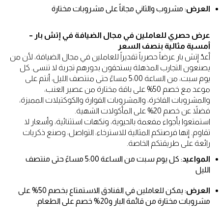
العرض
: مشروب والثاني مجاناً على مشروبات مختارة
عرض حصري للعاملين في مجال الضيافة في إتش بار –
أمسية مثالية بنصف السعر
أعدّ إتش بار عرضاً حصرياً تقديراً للعاملين في مجال الضيافة، لأن من
يصنعون التجارب المذهلة يستحقون بدورهم تجربة لا تنسى. كل
يوم سبت، من الساعة 5:00 مساءً حتى منتصف الليل، أنتم على
موعد مع خصم 50% على باقة مختارة من عصير العنب،
والمشروبات الفاخرة، والمشروبات الفوارة والكوكتيلات المميزة،
فضلاً عن خصم 20% على المأكولات الشهية.
استمتعوا بأجواء مفعمة بالحيوية، ونكهات استثنائية، وأسعار لا
تقاوم. إنها فرصتكم المثالية للاسترخاء، التواصل، وصنع ذكريات
رائعة على طريقتكم الخاصة.
المواعيد
: كل يوم سبت من الساعة 5:00 مساءً حتى منتصف
الليل
العرض
: يمكن للعاملين في الفنادق الاستمتاع بخصم 50% على
مشروبات مختارة من قائمة البار و20% خصم على الطعام.