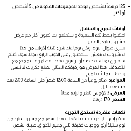
125 درهماً للشخص الواحد للمجموعات المكونة من 5 أشخاص
أو أكثر
أوقاتٌ للمرح والاحتفال
احتفلوا بلحظاتكم السعيدة واستمتعوا بما تحبون أكثر مع عرض
مشروب تايغر المميز
يسري طوال اليوم، وكل يوم! عند شراء ثلاثة أكواب من هذا
المشروب المنعش، ستحصلون على الكوب الرابع مجاناً. سواء كنتم
تحتفلون بمناسبة خاصة أو ترغبون فقط بقضاء وقت ممتع مع
الأصدقاء، هذا العرض هو رفيقكم المثالي لصنع ذكريات لا تنسى
ولحظات مليئة بالمرح.
المواعيد
: متاح يومياً من الساعة 12:00 ظهراً حتى الساعة 2:00 بعد
منتصف الليل
العرض
: 3 كؤوس تايغر والرابع مجاناً
السعر
: 170 درهم
نكهات متفردة تستحق التجربة
يقدّم إتش بار تجربة غنية بالنكهات هذا الشهر مع مشروب بارد من
نوع ستيلّا أرتوا ووجبات خفيفة تلبي جميع الأذواق. طيلة الشهر،