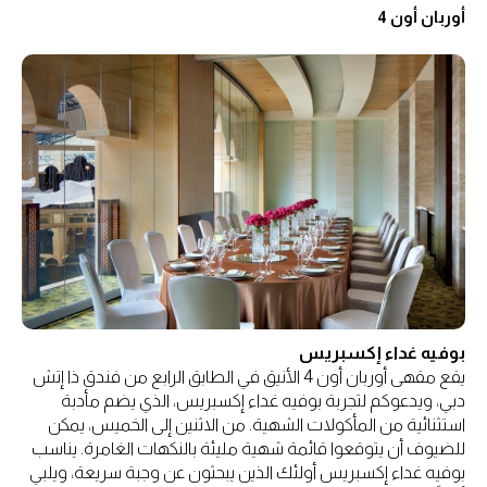
أوربان أون 4
بوفيه غداء إكسبريس
يقع مقهى أوربان أون 4 الأنيق في الطابق الرابع من فندق ذا إتش
دبي، ويدعوكم لتجربة بوفيه غداء إكسبريس، الذي يضم مأدبة
استثنائية من المأكولات الشهية. من الاثنين إلى الخميس، يمكن
للضيوف أن يتوقعوا قائمة شهية مليئة بالنكهات الغامرة. يناسب
بوفيه غداء إكسبريس أولئك الذين يبحثون عن وجبة سريعة، ويلبي