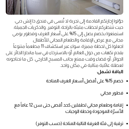
حوّلوا إجازتكم القادمة إلى تجربة لا تُنسى في فندق ذا إتش دبي،
حيث تنتظركم لحظات مليئة بالراحة، التوفير، والذكريات الجميلة.
استمتعوا بـخصم يصل إلى 15% على أسعار الغرف وفطور يومي
مجاني مع عرض الإقامة والطعام المجاني للأطفال.
اجعلوا كل لحظة مميزة، سواء عبر استكشاف 11 مطعماً متنوعاً
يقدم نكهات من حول العالم، أو بالاسترخاء في سبا ماندارا الحائز على
الجوائز، أو قضاء وقت ممتع بجانب المسبح الخارجي. كل ما تحتاجونه
لعطلة عائلية مثالية في مكان واحد.
الباقة تشمل
:
خصم 15% على أفضل أسعار الغرف المتاحة
فطور مجاني
إقامة وطعام مجاني لطفلين كحد أقصى حتى سن 12 عاماً مع
الأسرّة الموجودة وخطة الوجبات
ترقية إلى فئة الغرفة التالية المتاحة (حسب التوفر)