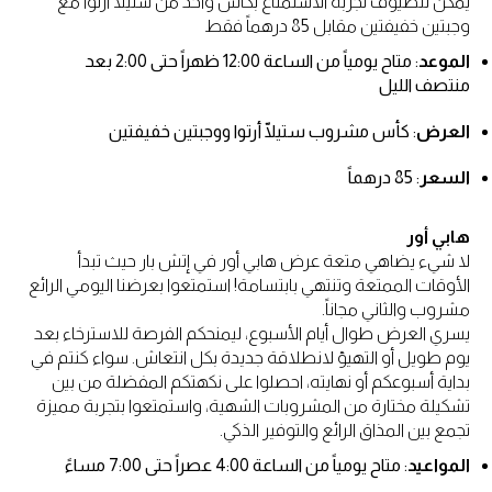
يمكن للضيوف تجربة الاستمتاع بكأس واحد من ستيلّا أرتوا مع
وجبتين خفيفتين مقابل 85 درهماً فقط
الموعد
: متاح يومياً من الساعة 12:00 ظهراً حتى 2:00 بعد
منتصف الليل
العرض
: كأس مشروب ستيلّا أرتوا ووجبتين خفيفتين
السعر
: 85 درهماً
هابي أور
لا شيء يضاهي متعة عرض هابي أور في إتش بار حيث تبدأ
الأوقات الممتعة وتنتهي بابتسامة! استمتعوا بعرضنا اليومي الرائع
مشروب والثاني مجاناً.
يسري العرض طوال أيام الأسبوع، ليمنحكم الفرصة للاسترخاء بعد
يوم طويل أو التهيؤ لانطلاقة جديدة بكل انتعاش. سواء كنتم في
بداية أسبوعكم أو نهايته، احصلوا على نكهتكم المفضلة من بين
تشكيلة مختارة من المشروبات الشهية، واستمتعوا بتجربة مميزة
تجمع بين المذاق الرائع والتوفير الذكي.
المواعيد
: متاح يومياً من الساعة 4:00 عصراً حتى 7:00 مساءً