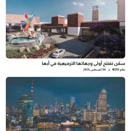
سڤن تفتتح أولى وجهاتها الترفيهية في أبها
●
بقلم
M283
06 أغسطس 2026