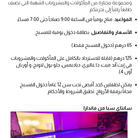
ومجموعة مختارة من المأكولات والمشروبات الشهية التي تضيف
طابعاً راقياً إلى تجربتكم.
المواعيد
: متاح يومياً من الساعة 9:00 صباحاً حتى 7:00 مساءً
الأسعار والتفاصيل
: بطاقة دخول يومية للمسبح
65 درهم (دخول المسبح فقط)
125 درهم (قابلة للاسترداد بالكامل على المأكولات والمشروبات
في إيت آند ميت، ذا غاليري، دياديمس، جلو بول لاونج، و أوربان
أون 4).
يمكن لطفلين كحد أقصى تحت سن 12 عاماً دخول المسبح
مجاناً برفقة الأزواج. تطبق الشروط والأحكام
سانتاي سبا من ماندارا