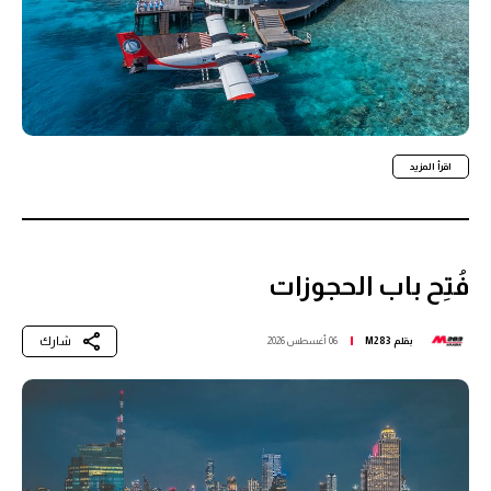
اقرأ المزيد
فُتِح باب الحجوزات
شارك
بقلم
M283
06 أغسطس 2026