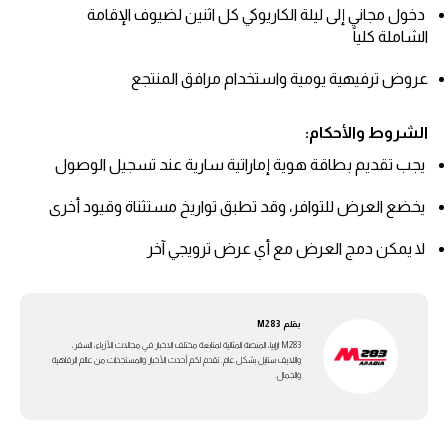
دخول مجاني إلى ليلة الكاريوكي كل اثنين لضيوف الإقامة
الشاملة كلياً
عروض ترفيهية يومية واستخدام مرافق المنتجع
الشروط والأحكام:
يجب تقديم بطاقة هوية إماراتية سارية عند تسجيل الوصول
يخضع العرض للتوافر، وقد تطبق تواريخ مستثناة وقيود أخرى
لا يمكن دمج العرض مع أي عرض ترويجي آخر
بقلم
M283
M283 ارابيا، المنصة المثالية لمتابعة مختلف الاخبار في مجالات الأزياء، السفر،
واللايف ستايل بشكل عام. تقدم لكم أحدث الأخبار والمستجدات من عالم الرفاهية
والجمال.