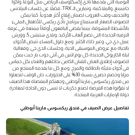
اليومية التي يقدمها نادي إكسكلوسف الرياضي مثل اليوغا، وأكوا
جامبينغ، والملاكمة، وتمارين الـ TRX، فضلاً عن جلسات البيلاتس
والتجديف وقت الغروب لضمان إيقاعٍ أكثر هدوءاً. كما يمكن
للضيوف الصغار الاستمتاع ببرنامج نادي ريكسي للأطفال المليء
بالأنشطة المشوقة، بينما يقضي اليافعون أوقاتاً ممتعة في غرفة
الترفيه الجديدة التي تضم ألعاب الأركيد، وبلاي ستيشن 5، وورش
عمل دي جي، وغير ذلك الكثير. ومع حلول المساء، تنبض الأجواء
بالحياة مع عروض الموسيقى الحية، وجلسات الدي جي، وفعالية
ليلة الكاريوكي الجديدة كل يوم اثنين في آنتي دوت بار حيث يمكن
للضيوف إطلاق العنان للفنان الكامن بداخلهم والغناء بكل حماس
في أجواء مليئة بالطاقة والمرح. ومع كل ما يقدمه المنتجع من
مزايا وخصم حصري بنسبة 30% على الحجوزات، حان الوقت لتجعلوا
من فندق ريكسوس مارينا أبوظبي وجهتكم المفضلة هذا الصيف.
لا تفوّتوا هذه الفرصة لصنع ذكريات لا تنسى دون الحاجة لمغادرة
دولة الإمارات العربية المتحدة.
تفاصيل عرض الصيف في فندق ريكسوس مارينا أبوظبي