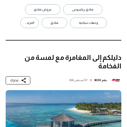
فنادق ريكسوس
عروض فنادق
وجهات سياحية
فنادق
المزيد...
دليلكم إلى المغامرة مع لمسة من
الفخامة
شارك
بقلم
M283
07 أغسطس 2026