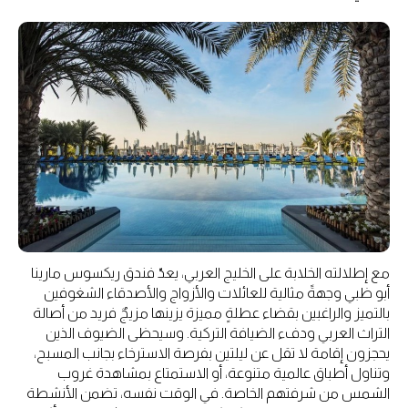
مع إطلالته الخلابة على الخليج العربي، يعدّ فندق ريكسوس مارينا
أبو ظبي وجهةً مثالية للعائلات والأزواج والأصدقاء الشغوفين
بالتميز والراغبين بقضاء عطلةٍ مميزة يزينها مزيجٌ فريد من أصالة
التراث العربي ودفء الضيافة التركية. وسيحظى الضيوف الذين
يحجزون إقامة لا تقل عن ليلتين بفرصة الاسترخاء بجانب المسبح،
وتناول أطباق عالمية متنوعة، أو الاستمتاع بمشاهدة غروب
الشمس من شرفتهم الخاصة. في الوقت نفسه، تضمن الأنشطة