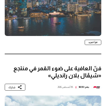
اقرأ المزيد
فنّ العافية على ضوء القمر في منتجع
«شيڤال بلان رانديلي»
شارك
بقلم
M283
05 أغسطس 2026