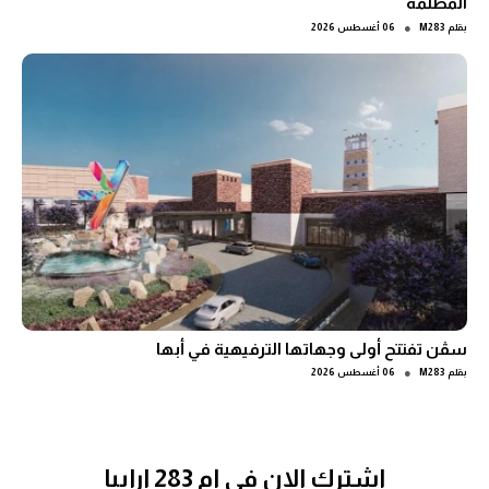
المظلمة
●
بقلم
M283
06 أغسطس 2026
سڤن تفتتح أولى وجهاتها الترفيهية في أبها
●
بقلم
M283
06 أغسطس 2026
اشترك الان في ام 283 ارابيا