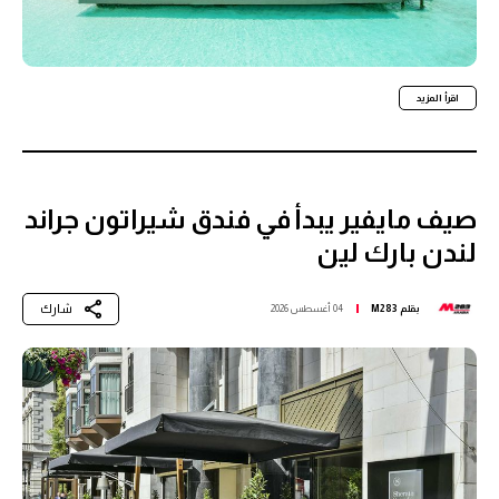
اقرأ المزيد
صيف مايفير يبدأ في فندق شيراتون جراند
لندن بارك لين
شارك
بقلم
M283
04 أغسطس 2026