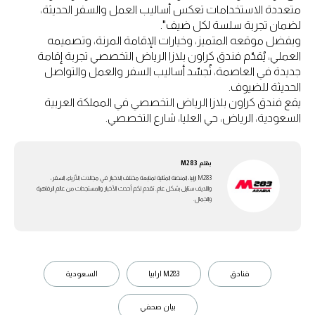
متعددة الاستخدامات تعكس أساليب العمل والسفر الحديثة،
لضمان تجربة سلسة لكل ضيف".
وبفضل موقعه المتميز، وخيارات الإقامة المرنة، وتصميمه
العملي، يُقدّم فندق كراون بلازا الرياض التخصصي تجربة إقامة
جديدة في العاصمة، تُجسّد أساليب السفر والعمل والتواصل
الحديثة للضيوف.
يقع فندق كراون بلازا الرياض التخصصي في المملكة العربية
السعودية، الرياض، حي العليا، شارع التخصصي.
بقلم
M283
M283 ارابيا، المنصة المثالية لمتابعة مختلف الاخبار في مجالات الأزياء، السفر،
واللايف ستايل بشكل عام. تقدم لكم أحدث الأخبار والمستجدات من عالم الرفاهية
والجمال.
فنادق
M283 ارابيا
السعودية
بيان صحفي