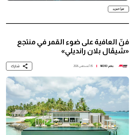
اقرأ المزيد
فنّ العافية على ضوء القمر في منتجع
«شيڤال بلان رانديلي»
شارك
بقلم
M283
05 أغسطس 2026