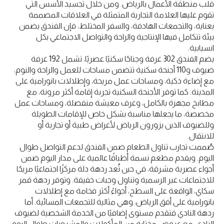
قلب منطقة الأعمال بالرياض. ومن خلال تجسيد الأسس التي
تقوم عليها العلامة التجارية المتمثلة في العلاقات المصممة
بعناية، والتجمعات الهادفة، والسفر المختلط، فإن الفندق يضمن
بيئة تتكامل فيها الإنتاجية والراحة والتواصل الاجتماعي بكل
انسيابية.
يضم الفندق 302 غرفة وجناحًا سكنيًا عصريًا، تشمل 192 غرفة
ضيوف و110 أجنحة سكنية تتضمن مساحات للعمل والراحة والنوم،
مع إضاءة ذكية، ومساحات عمل مريحة، وإطلالات بانورامية على
المدينة. كما توفر الأجنحة السكنية تجربة إقامة أكثر مرونة، مع
مطابخ مجهزة بالكامل، وغرف معيشة منفصلة، ​​ومساحات عمل
مخصصة، ما يجعلها مناسبة بشكل خاص للإقامات الطويلة
وللضيوف الذين يزورون الرياض لأغراض طبية أو تجارية أو
للانتقال.
صُممت تجارب تناول الطعام ضمن الفندق لدعم التواصل طوال
اليوم. ويقدم مطعم نسمة أطباقًا عالمية على مدار اليوم ضمن
أجواء عصرية مشرقة، في حين تُعد ردهة دلة مركزًا اجتماعيًا مريحًا
للاجتماعات غير الرسمية وتناول وجبات خفيفة. وتوفر ردهة قمر
سكاي، الواقعة على السطح، أجواءً أكثر فخامة مع إطلالات
بانورامية على أفق الرياض، وهي مثالية للتجمعات المسائية. أما
ردهة النادي فتقدم مستوى إضافيًا من الخدمة الشخصية لضيوف
النادي، مع عروض مختارة من المأكولات والمشروبات طوال اليوم.