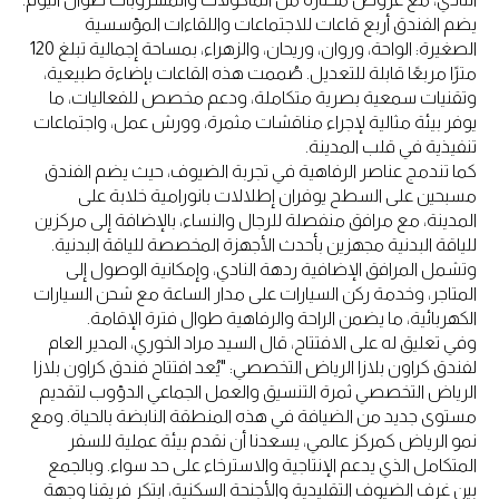
يضم الفندق أربع قاعات للاجتماعات واللقاءات المؤسسية
الصغيرة: الواحة، وروان، وريحان، والزهراء، بمساحة إجمالية تبلغ 120
مترًا مربعًا قابلة للتعديل. صُممت هذه القاعات بإضاءة طبيعية،
وتقنيات سمعية بصرية متكاملة، ودعم مخصص للفعاليات، ما
يوفر بيئة مثالية لإجراء مناقشات مثمرة، وورش عمل، واجتماعات
تنفيذية في قلب المدينة.
كما تندمج عناصر الرفاهية في تجربة الضيوف، حيث يضم الفندق
مسبحين على السطح يوفران إطلالات بانورامية خلابة على
المدينة، مع مرافق منفصلة للرجال والنساء، بالإضافة إلى مركزين
للياقة البدنية مجهزين بأحدث الأجهزة المخصصة للياقة البدنية.
وتشمل المرافق الإضافية ردهة النادي، وإمكانية الوصول إلى
المتاجر، وخدمة ركن السيارات على مدار الساعة مع شحن السيارات
الكهربائية، ما يضمن الراحة والرفاهية طوال فترة الإقامة.
وفي تعليق له على الافتتاح، قال السيد مراد الخوري، المدير العام
لفندق كراون بلازا الرياض التخصصي: "يُعد افتتاح فندق كراون بلازا
الرياض التخصصي ثمرة التنسيق والعمل الجماعي الدؤوب لتقديم
مستوى جديد من الضيافة في هذه المنطقة النابضة بالحياة. ومع
نمو الرياض كمركز عالمي، يسعدنا أن نقدم بيئة عملية للسفر
المتكامل الذي يدعم الإنتاجية والاسترخاء على حد سواء. وبالجمع
بين غرف الضيوف التقليدية والأجنحة السكنية، ابتكر فريقنا وجهة