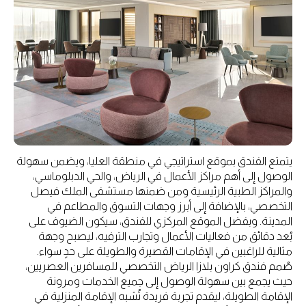
يتمتع الفندق بموقع استراتيجي في منطقة العليا، ويضمن سهولة
الوصول إلى أهم مراكز الأعمال في الرياض، والحي الدبلوماسي،
والمراكز الطبية الرئيسية ومن ضمنها مستشفى الملك فيصل
التخصصي، بالإضافة إلى أبرز وجهات التسوق والمطاعم في
المدينة. وبفضل الموقع المركزي للفندق، سيكون الضيوف على
بُعد دقائق من فعاليات الأعمال وتجارب الترفيه، ليصبح وجهة
مثالية للراغبين في الإقامات القصيرة والطويلة على حدٍ سواء.
صُمم فندق كراون بلازا الرياض التخصصي للمسافرين العصريين،
حيث يجمع بين سهولة الوصول إلى جميع الخدمات ومرونة
الإقامة الطويلة، ليقدم تجربة فريدة تُشبه الإقامة المنزلية في