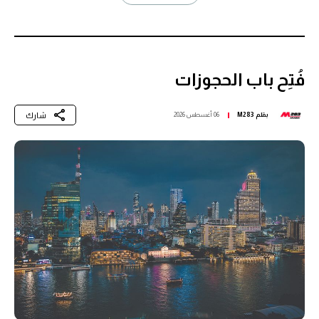
فُتِح باب الحجوزات
شارك
بقلم
M283
06 أغسطس 2026