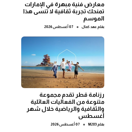
معارض فنية مبهرة في الإمارات
تمنحك تجربة ثقافية لا تنسى هذا
الموسم
●
بقلم
عهد كمال
07 أغسطس 2026
رزنامة قطر تقدم مجموعة
متنوعة من الفعاليات العائلية
والثقافية والرياضية خلال شهر
أغسطس
●
بقلم
M283
07 أغسطس 2026