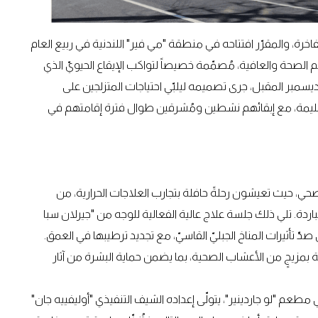
فاخرة، والمقرّر افتتاحه في منطقة "مي فير" اللندنية في ربيع العام
 الصحة والعافية، مُصمّمة خصيصاً لتواكب الإيقاع الحيويّ الذي
يسمبر المقبل، جرى تصميمه ليلبّي احتياجات المتزلجين على
سليمة، مع إبقائهم نشطين ومُشرقين طوال فترة إقامتهم في
حي، حيث تعيشون رحلةً حافلة بتجارب العلاجات الحرارية، من
الباردة. تلي ذلك جلسة علاج عالية الفعالية للوجه من "جيرلان سبا
 تأثيرات المناخ الجبليّ القاسيّ، مع تجديد ترطيبها في العمق.
بمزيجٍ من الأعشاب الصحية، بما يضمن حماية البشرة من آثار
عم "لو جاردينير"، يتولّى إعداده الشيف التنفيذي "أوليفييه جان"