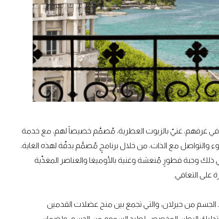
 في غرفهم، غنيّ بالزيوت العطرية، مُصمَّم خصيصاً لهم، مع خدمة
ء والتواصل مع الذات، من خلال برنامجٍ مُصمَّم بدقّة لهذه الغاية،
ذلك وجبة فطورٍ مُنعشة وغنية بالأوميغا والعناصر المغذّية
ة على التعافي.
الجسم من جيرلان، والتي تجمع بين منح عضلات القدمين
اقين الراحة والاسترخاء، وعلاج تجديد الخلايا بتقنية LED، وتدليك البطن المخصص لطرد السموم من الجسم. ولضمان