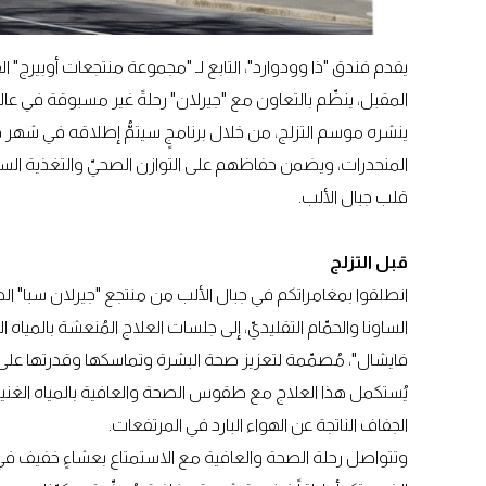
يقدم فندق "ذا وودوارد"، التابع لـ "مجموعة منتجعات أوبيرج" ال
المقبل، ينظّم بالتعاون مع "جيرلان" رحلةً غير مسبوقة في عالم
ينشره موسم التزلج، من خلال برنامجٍ سيتمُّ إطلاقه في شهر د
المنحدرات، ويضمن حفاظهم على التوازن الصحيّ والتغذية ال
قلب جبال الألب.
قبل التزلج
انطلقوا بمغامراتكم في جبال الألب من منتجع "جيرلان سبا" الص
الساونا والحمّام التقليديّ، إلى جلسات العلاج المُنعشة بالمياه 
فايشال"، مُصمّمة لتعزيز صحة البشرة وتماسكها وقدرتها على صدّ
يُستكمل هذا العلاج مع طقوس الصحة والعافية بالمياه الغنية 
الجفاف الناتجة عن الهواء البارد في المرتفعات.
وتتواصل رحلة الصحة والعافية مع الاستمتاع بعشاءٍ خفيف في مط