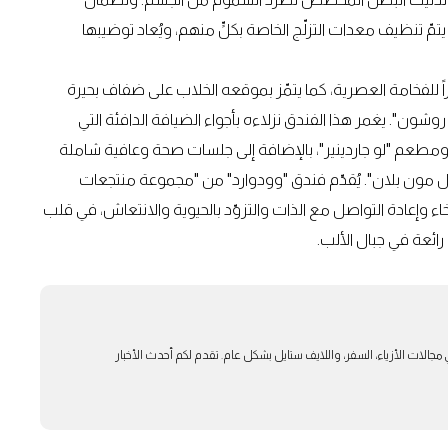
مّ تنظيف معدات التزلّج الخاصة بكلٍّ منهم، ويُعاد توضيبها
اً للفخامة العصرية، كما يتمّز بموقعه الخلاب على ضفاف بحيرة
صميمه "بيير إيف روشون". يغمر هذا الفندق نزلاءه بأجواء الضيافة الدافئة التي
ومطعم "لو جاردينير"، بالإضافة إلى جلسات صحة وعافية شاملة
ل مون بلان". يُقدّم فندق "وودوارد" من "مجموعة منتجعات
خاء وإعادة التواصل مع الذات والتزوّد بالحيوية والانتعاش، في قلب
رائعة في جبال الألب.
بار في مجالات الأزياء، السفر، واللايف ستايل بشكل عام. تقدم لكم أحدث الأخبار