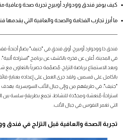
كيف يوفر فندق وودوارد أوبيرج تجربة صحة وعافية متك
ما أبرز تجارب الفخامة والصحة والعافية التي يقدمها فن
فندق ذا وودوارد أوبيرج، أوق فندقٍ في "جنيف" يضمّ أجنحةً 
في المدينة، أعلن عن فخره بالكشف عن برنامج "استراحة ألبية"، و
وبعد الاستمتاع برياضة التزلج، مُصمّمة حصرياً بالتعاون مع ش
بالكامل على قسمين، ولقد جرى العمل على إعداده بعنايةٍ فائق
"جنيف"، في طريقهم من وإلى جبال الألب السويسرية. يهدف هذا ا
استراحةً مُنعشة ومجدّدة للنشاط، تجمع بطريقةٍ سلسة بين ا
التي تغمر النفوس في جبال الألب.
تجربة الصحة والعافية قبل التزلج في فندق وود