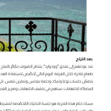
بعد التزلج
عند عودتهم إلى فندق "وودوارد"، ينتظر الضيوف حمّامٌ بالملح
طعامٍ فاخرة داخل الغرفة. اليوم التالي يُخصَّص لاستعادة الهدو
يتضمّن جلسات يوغا وتمدّد وحصة بيلاتس وتمارين تنفس. تلي 
المضادّة للالتهابات، تساهم في تخفيف الالتهابات وتعزيز القدر
مسك ختام هذه التجربة هو جلسة التدليك المُخصّصة لتنشيط 
والس