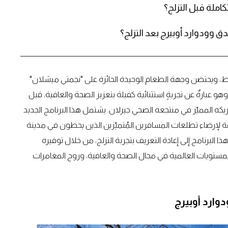
املة قبل التزلج؟
دق وودوارد أوبيرج بعد التزلج؟
فقط، ويحتضن وجهة الطعام الوحيدة الحائزة على "نجمتي ميشلان"
هو عبارةٌ عن تجربةٍ استثنائية كفيلة بتعزيز الصحة والعافية، قبل
ريكه المميّز في منتجعه الصحي جيرلان. يشتمل هذا البرنامج الجديد
ة لإرضاء تطلعات المسافرين المُتميّزين الذين يحطون في مدينة
لبرنامج إلى إعادة التعريف بتجربة التزلج، من خلال توفيره
لمستويات العالمية في مجال الصحة والعافية، وروح المغامرات
وارد أوبيرج