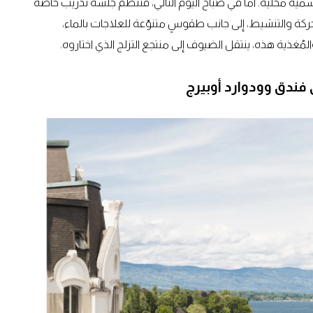
سمية محلية. أما في صباح اليوم التالي، فتُنظّم جلسة تدريب خاصة
ركة والتنشيط، إلى جانب طقوسٍ متنوّعة للعلاجات بالماء،
غذية هذه، ينتقل الضيوف إلى منتجع التزلج الذي اختاروه.
 فندق وودوارد أوبيرج