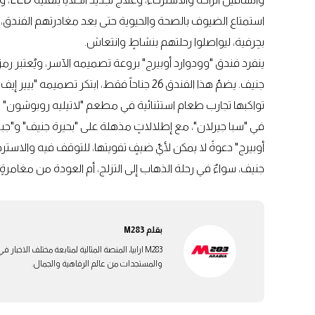
استمتاع الضيوف بالصحة والحيوية حتى بعد مغادرتهم الفندق، يت
بحِرفية، ليواصلوا رحلتهم بنشاطٍ وانتعاش.
ينفرد فندق "وودوارد أوبيرج" بروعة تصميمه الآسر، ويُعتبر رمز
جنيف. يضمّ هذا الفندق 26 جناحاً فقط، ابتكر ت
تواكبها تجارب طعام استثنائية في مطعم "لاتيليه روبوشون" 
في "سبا جيرلان"، مع إطلالاتٍ مذهلة على "بحيرة جنيف" و"جب
أوبيرج" دعوةً لا يمكن لأيّ ضيفٍ تفويتها، للتوقف فيه والاستر
جنيف، سواءٌ في رحلة الذهاب إلى التزلج، أم العودة من مغامرةٍ 
بقلم
M283
M283 ارابيا، المنصة المثالية لمتابعة مختلف الاخ
والمستجدات من عالم الرفاهية والجمال.