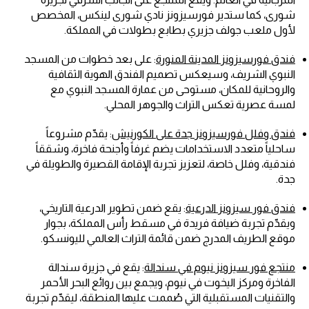
شورى، كما ستدير فورسيزونز نادي شورى لينكس، المخصص
لأول ملعب جولف جزيري بطابع بطولات في المملكة.
فندق فورسيزونز المدينة المنورة
: على بعد خطوات من المسجد
النبوي الشريف، وسيعكس تصميم الفندق الهوية الثقافية
والروحانية للمكان، مستوحى من عمارة المسجد النبوي مع
لمسة عصرية تعكس التراث والجوهر المحلي.
فندق وفلل فورسيزونز جدة على الكورنيش
: يقدّم مشروعاً
ساحلياً متعدد الاستخدامات يضم غرفاً وأجنحة فاخرة، وشققاً
فندقية، وفلل خاصة، لتعزيز تجربة الإقامة القصيرة والطويلة في
جدة.
فندق فور سيزونز الدرعية
: يقع ضمن تطوير الدرعية التاريخي،
ويقدّم تجربة ضيافة فريدة في مسقط رأس المملكة، بجوار
موقع الطريف المدرج ضمن قائمة التراث العالمي لليونسكو.
منتجع فور سيزونز نيوم في سندالة
: يقع في جزيرة سندالة
الفاخرة ومركز اليخوت في نيوم، ويجمع بين روائع البحر الأحمر
والتقنيات المستقبلية التي صُممت عليها المنطقة، ليقدّم تجربة