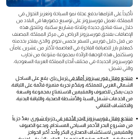
تأكيداً على التزامها بدفع عجلة نمو السياحة وتعزيز التحول في
المملكة، تعمل فورسيزونز على توسيع حضورها في البلاد من
خلال ستة فنادق جديدة وثلاثة مشاريع سكنية. وتلتحق هذه
الإضافات بفندق فورسيزونز الرياض في مركز المملكة، المصنف
من قبل دليل فوربس للسفر بخمس نجوم، والذي يفتخر بخدمته
كمعلم بارز للضيافة الفاخرة في العاصمة لأكثر من عشرين عاماًن
وستكتمل هذه الوجهة الرائدة بمجموعة متنوعة من تجارب
فورسيزونز الجديدة في مختلف أنحاء المملكة العربية السعودية،
والتي تشمل:
منتجع وفلل فور سيزونز أمالا في تريبل باي
: يقع على الساحل
الشمالي الغربي للمملكة، ويقدّم تجربة متميزة قائمة على اللياقة،
حيث يمكن للضيوف والمقيمين الاستمتاع بمجموعة واسعة
من الخدمات تشمل السبا، والأنشطة الصحية، واللياقة البدنية،
والاكتشاف الثقافي.
منتجع وفلل فورسيزونز البحر الأحمر في جزيرة شورى
: يعدّ جزءاً
من مشروع البحر الأحمر السياحي المستدام، ويدعو الضيوف
والمقيمين لاستكشاف الصحاري البكر وأحد أكبر الحواجز
المرجانية في العالم. ويقع المنتجع على الجانب الشرقي لجزيرة