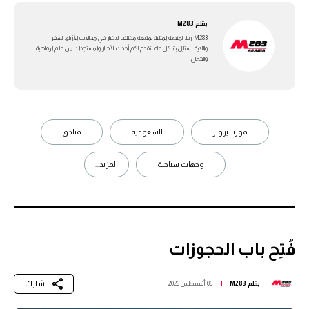
بقلم
M283
M283 ارابيا، المنصة المثالية لمتابعة مختلف الاخبار في مجالات الأزياء، السفر،
واللايف ستايل بشكل عام. تقدم لكم أحدث الأخبار والمستجدات من عالم الرفاهية
والجمال.
فورسيزونز
السعودية
فنادق
وجهات سياحية
المزيد...
فُتِح باب الحجوزات
شارك
بقلم
M283
06 أغسطس 2026