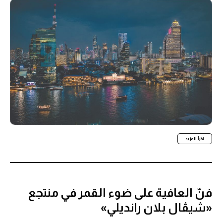
اقرأ المزيد
فنّ العافية على ضوء القمر في منتجع
«شيڤال بلان رانديلي»