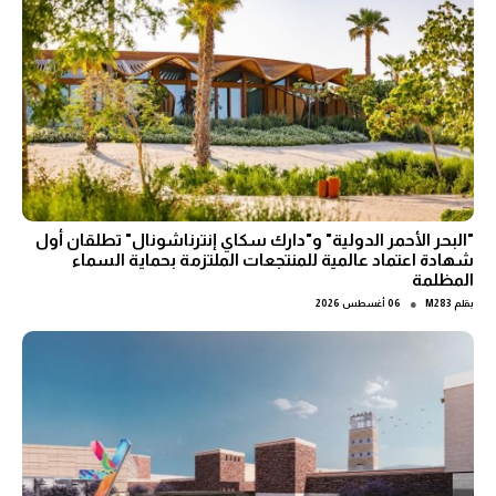
"البحر الأحمر الدولية" و"دارك سكاي إنترناشونال" تطلقان أول
شهادة اعتماد عالمية للمنتجعات الملتزمة بحماية السماء
المظلمة
●
بقلم
M283
06 أغسطس 2026