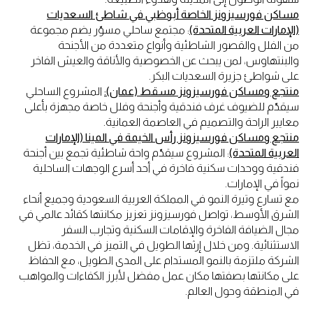
مساكن فورسيزونز الخاصة أبوظبي في شاطئ السعديات
(الإمارات العربية المتحدة)
: مجتمع ساحلي مسوّر يضم مجموعة
من الفلل والقصور الشاطئية وأنواع متعددة من الأجنحة
والبنتهاوس، لمن يبحث عن الخصوصية والأناقة والعيش الفاخر
على شواطئ جزيرة السعديات البكر.
منتجع ومساكن فورسيزونز مسقط (عمان):
المشروع الساحلي
سيقدّم للضيوف غرف فندقية وأجنحة وفلل خاصة مجهزة بأعلى
معايير الراحة والتصميم في العاصمة العمانية.
منتجع ومساكن فورسيزونز رأس الخيمة في المينا (الإمارات
العربية المتحدة)
: المشروع سيقدّم واحة شاطئية تجمع بين أجنحة
فندقية ووحدات سكنية فاخرة في أحد أسرع الوجهات الساحلية
نمواً في الإمارات.
مع تسارع وتيرة النمو في المملكة العربية السعودية وجميع أنحاء
الشرق الأوسط، تواصل فورسيزونز تعزيز مكانتها كقائد عالمي في
مجال الضيافة الفاخرة والإقامات السكنية وتجارب السفر
الاستثنائية. ومن خلال إرثها الطويل في التميز في الخدمة، تظل
الشركة ملتزمة بالنمو المستدام على المدى الطويل، مع الحفاظ
على مكانتها بصفتها مكان عمل مفضل لأبرز الكفاءات والمواهب
في المنطقة وحول العالم.