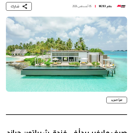
شارك
بقلم
M283
05 أغسطس 2026
اقرأ المزيد
صيف مايفير يبدأ في فندق شيراتون جراند