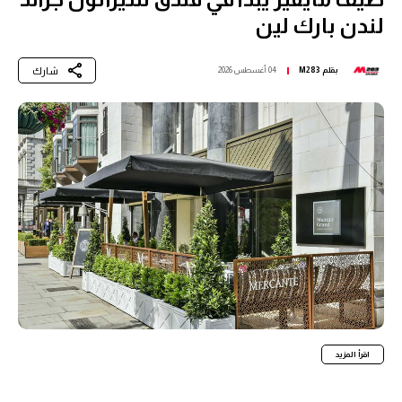
لندن بارك لين
شارك
بقلم
M283
04 أغسطس 2026
اقرأ المزيد