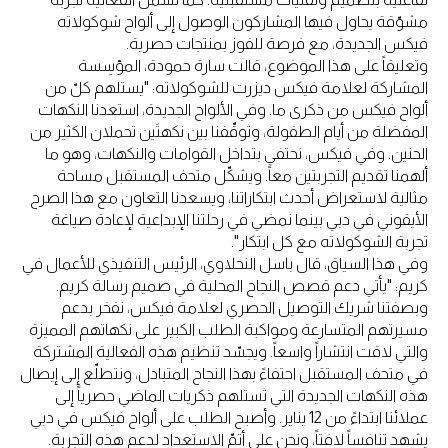
مشوّقة يحاول فيها المشاركون الوصول إلى ألواح شوكولاته
فيكس الجديدة، مع فرصة للفوز بمنتجات حصرية.
وتعليقاً على هذا الموضوع، قالت سارة حمودة، المؤسِسة
المشاركة لعلامة فيكس ديزرت للشوكولاته: "يستلهم كلّ من
ألواح فيكس من ذكرى ما. وفي الألواح الجديدة، استعدنا النكهات
المفضلة من أيام الطفولة، وتوقّفنا بين نكهتَين تحملان الكثير من
الحنين. وفي فيكس، نحتفي بتداخل القوامات والنكهات، وهو ما
ألهمنا تقديم التجربتين معاً. ويشكّل متحف المستقبل مساحة
مثالية لاستعراض أحدث ابتكاراتنا، ويسعدنا التعاون مع هذا الصرح
الأيقوني في دبي بينما نمضي في رحلتنا الإبداعية لإعادة صياغة
تجربة الشوكولاته مع كل ابتكار".
وفي هذا السياق، قال باسل النحلاوي، الرئيس التنفيذي للأعمال في
كريم: "يأتي دعم قصص النجاح المحلية في صميم رسالة كريم.
وبصفتنا شريك التوصيل الحصري لعلامة فيكس، نفخر بدعم
مسيرتهم المتسارعة ومواكبة الطلب الكبير على نكهاتهم المميزة
والتي لاقت انتشاراً واسعاً. ويجسّد تنظيم هذه الفعالية المشتركة
في متحف المستقبل احتفاءً بهذا النجاح المتبادل، ونتطلّع إلى إيصال
هذه النكهات الجديدة التي تستلهم ذكريات الماضي حصرياً إلى
عملائنا ابتداءً من 12 يناير. وأصبح الطلب على ألواح فيكس في دبي
يشهد تنافساً لافتاً، ونحن على أتمّ الاستعداد لدعم هذه التجربة.