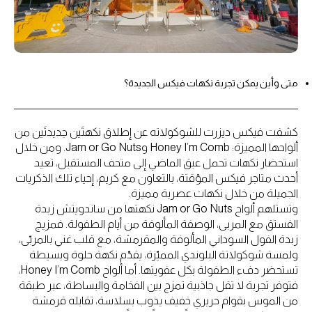
متى وأين يمكن تجربة نكهات فيكس الجديدة؟
كشفت فيكس ديزرت للشوكولاته عن إطلاق نكهتَين جديدتَين من
ألواحها المميزة: Honey I’m Comb وJam or Go Nuts. ومن خلال
استحضار نكهات تحمل عبق الماضي إلى متحف المستقبل، تعيد
أحدث متاجر فيكس المؤقتة، بالتعاون مع كريم، إحياء تلك الذكريات
الجميلة من خلال نكهات عصرية مميزة.
وتستلهم ألواح Jam or Go Nuts نكهتها من ساندويتش زبدة
الفستق مع المربى، الوصفة المألوفة من أيام الطفولة. فمزيج
زبدة الفول السوداني المألوفة والمقرمشة، مع قلب غني بالمربّى،
ولمسة شوكولاتة البلوندي المميّزة، يقدّم نكهة حلوة وبسيطة
تستحضر دفء الطفولة بكل عفويتها. أما ألواح Honey I’m Comb،
فتوفر تجربة لا تقل جاذبية تمزج بين الفخامة والبساطة، عبر طبقة
من الموس بقوام حريري خفيف يذوب بسلاسة، تقابله قرمشة