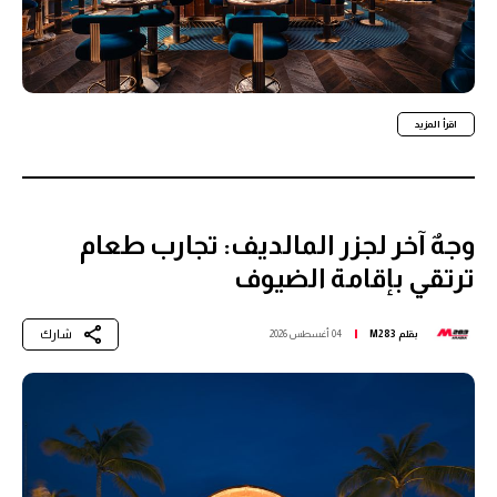
اقرأ المزيد
وجهٌ آخر لجزر المالديف: تجارب طعام
ترتقي بإقامة الضيوف
شارك
بقلم
M283
04 أغسطس 2026