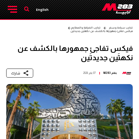
English
تجارب سياحة وسفر
تجارب الضيافة والمطاعم
فيكس تفاجئ جمهورها بالكشف عن نكهتَين جديدتَين
فيكس تفاجئ جمهورها بالكشف عن
نكهتَين جديدتَين
شارك
بقلم
M283
07 يناير 2026