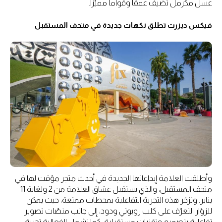
عسل مكرمل تضيف عمقاً وقواماً مميّزاً.
فيكس ديزرت تطلق نكهات جديدة في متحف المستقبل
وأطلقت العلامة إبداعاتها الجديدة في أحدث متجر مؤقت لها في
متحف المستقبل، والذي يستقبل عشاق العلامة من 2 ولغاية 11
يناير. وتزخر هذه التجربة التفاعلية بمحطات ممتعة، حيث يمكن
للزوّار التعرّف على كلب روبوتي ودود، إلى جانب منصّات تصوير
تفاعلية بتصميم وتقنيات مستقبلية. كما تشمل الفعالية تجربة