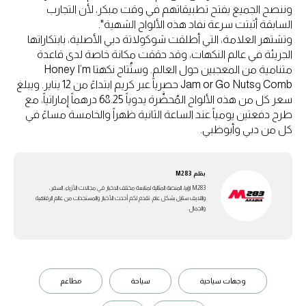
وننصح الجميع بفتح تطبيقاتهم في وقت مبكر، لأن التجارب
السابقة أثبتت سرعة نفاد هذه الألواح الشهية".
وتشتهر العلامة، التي أطلقت شوكولاتة دبي الأصلية، بابتكاراتها
الجريئة في عالم النكهات، وقد حققت مكانة خاصة لدى قاعدة
متنامية من المعجبين حول العالم. وستُتاح نكهتا Honey I’m
Comb وJam or Go Nuts حصرياً عبر كريم ابتداءً من 12 يناير. ويبلغ
سعر كل من هذه الألواح المُحضَّرة يدوياً 68.25 درهماً إماراتياً، مع
طرح دفعتين يومياً عند الساعة الثانية ظهراً والخامسة مساءً في
كل من دبي وأبوظبي.
بقلم
M283
M283 ارابيا، المنصة المثالية لمتابعة مختلف الاخبار في مجالات الأزياء، السفر،
واللايف ستايل بشكل عام. تقدم لكم أحدث الأخبار والمستجدات من عالم الرفاهية
والجمال.
وجهات سياحية
سياحة
مطاعم