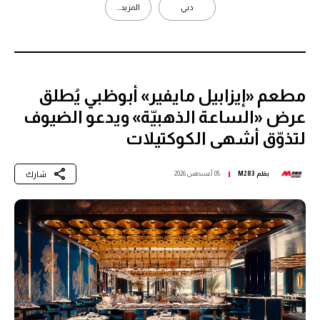
دبي
المزيد...
مطعم «إيزابيل مايفير» أبوظبي يُطلق
عرض «الساعة الذهبيّة» ويدعو الضيوف
لتذوّق أشهى الكوكتيلات
شارك
بقلم
M283
05 أغسطس 2026