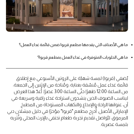
ما هي الأصناف التي يقدمها مطعم قربوا ضمن قائمة غداء العمل؟
ما هي الحلويات المتوفرة في غداء العمل بمطعم قربوا؟
يُضفي (قربوا) لمسة شهيّة على الروتين الأسبوعي مع إطلاق
قائمة غداء عمل مُنسّقة بعناية، ومُتاحة من الإثنين إلى الجمعة،
من الساعة 12:00 ظهرًا حتّى الساعة 3:00 عصرًا. أُعدّ هذا العرض
ليناسب الضيوف الذين ينشدون استراحة غداء راقية وسريعة في
آن، عنوانها الراحة والإبداع والنكهات المستوحاة من المطبخ
الإماراتي الأصيل. أُدرِج مطعم "قربوا" مؤخرًا في دليل ميشلان دبي
المرموق، ليُواصل تقديم تجربة طعام تحتفي بالإرث المحلي وتُثريه
بلمسة عصرية.