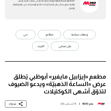
M283 ارابيا، المنصة المثالية لمتابعة مختلف الاخبار في مجالات الأزياء، السفر،
واللايف ستايل بشكل عام. تقدم لكم أحدث الأخبار والمستجدات من عالم الرفاهية
والجمال.
وجهات سياحية
مطاعم
دبي
بيان صحفي
المزيد...
مطعم «إيزابيل مايفير» أبوظبي يُطلق
عرض «الساعة الذهبيّة» ويدعو الضيوف
لتذوّق أشهى الكوكتيلات
شارك
بقلم
M283
05 أغسطس 2026