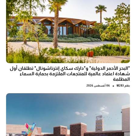
"البحر الأحمر الدولية" و"دارك سكاي إنترناشونال" تطلقان أول
شهادة اعتماد عالمية للمنتجعات الملتزمة بحماية السماء
المظلمة
●
بقلم
M283
06 أغسطس 2026