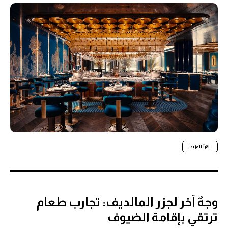
اقرأ المزيد
وجهٌ آخر لجزر المالديف: تجارب طعام
ترتقي بإقامة الضيوف