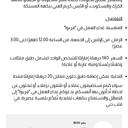
الكرك والبسكويت، أو الآيس كريم الغني بنكهة المستكة.
التفاصيل:
المناسبة: غداء العمل في "قربوا"
الزمان: من الإثنين إلى الجمعة، من الساعة 12:00 ظهرًا حتى 3:00
عصرًا
السعر: 140 درهمًا إماراتيًا للشخص الواحد (يشمل طبق مقبّلات
وطبقًا رئيسيًا ومياه غازية أو عادية)
التحلية: يمكن إضافة طبق حلوى مقابل 20 درهمًا إماراتيًا فقط
سواء كنتم تستضيفون عملاء، أو تلتقون بزملاء، أو تبحثون عن
لحظة تُدلّلون بها أنفسكم، يدعوكم غداء العمل في "قربوا" إلى
التمهّل والاستمتاع بنكهات تقليدية تُقدَّم بلمسة عصرية، في
قلب دبي.
بقلم
M283