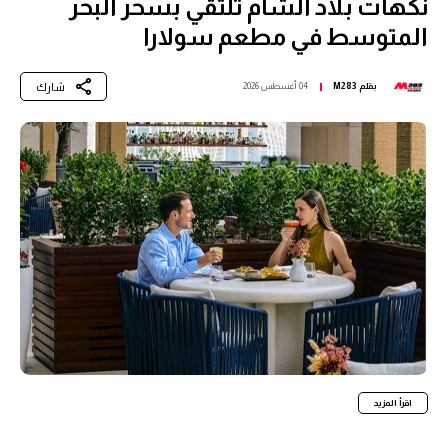
نكهات بلاد الشام تلتقي بسحر البحر
المتوسط في مطعم سولارا
شارك
بقلم
M283
04 أغسطس 2026
اقرأ المزيد