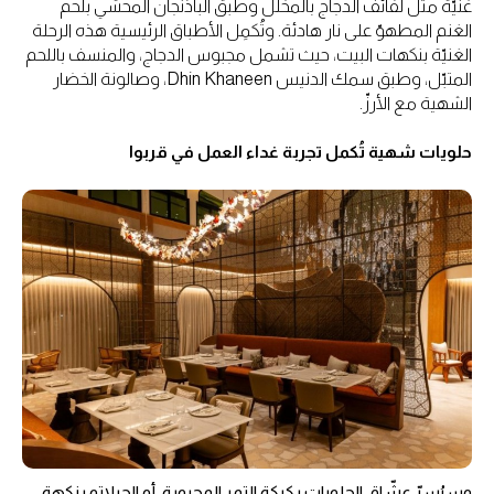
غنيّة مثل لفائف الدجاج بالمخلّل وطبق الباذنجان المحشي بلحم
الغنم المطهوّ على نار هادئة. وتُكمِل الأطباق الرئيسية هذه الرحلة
الغنيّة بنكهات البيت، حيث تشمل مجبوس الدجاج، والمنسف باللحم
المتبّل، وطبق سمك الدنيس Dhin Khaneen، وصالونة الخضار
الشهية مع الأرزّ.
حلويات شهية تُكمل تجربة غداء العمل في قربوا
وسيُسرّ عشّاق الحلويات بكيكة التمر المحبوبة، أو الجيلاتو بنكهة