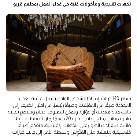
نكهات تقليدية ومأكولات غنية في غداء العمل بمطعم قربو
بسعر 140 درهمًا إماراتيًا للشخص الواحد، تشمل قائمة الغداء
المحدّدة طبقًا من المقبّلات وطبقًا رئيسيًا من اختيار الضيف، إلى
جانب مياه معدنية أو فوّارة. ويمكن للضيوف اختتام وجبتهم بتحلية
فاخرة مقابل مبلغ إضافي قدره 20 درهمًا إماراتيًا فقط. تسلّط
قائمة المقبّلات الضوء على النكهات الإقليمية، فتقدّم أطباقًا
كلاسيكية منعشة مثل الفتّوش وسلطة التمر، إلى جانب خيارات