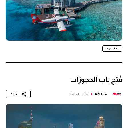
اقرأ المزيد
فُتِح باب الحجوزات
شارك
بقلم
M283
06 أغسطس 2026