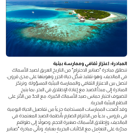
المبادرة: اعتزاز ثقافي وممارسة بيئية
تنطلق مبادرة "صنانير الاحترام" من التاريخ العريق لصيد الأسماك
في المالديف، وهو تقليد شكّل حياة الجزر وهويتها على مدى قرون،
لتصل بين الاعتزاز الثقافي والممارسة البيئية المسؤولة. وترتكز
المبادرة إلى مبدأ الصيد مع إعادة الإطلاق في البحر، بما يتيح
للضيوف اختبار حماس صيد الأسماك الكبيرة، مع الحدّ من الأثر على
النظم البيئية البحرية.
وقد أضحت الممارسات المستدامة جزءاً من تفاصيل الحياة اليومية
في باروس، بدءاً من الالتزام الصارم بأنظمة الصيد المعتمدة في
المالديف، وإطلاق الأسماك صغيرة الحجم، وصولاً إلى طواقم
مدرّبة على التعامل مع الكائنات البحرية بعناية. وتأتي مبادرة "صنانير