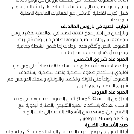
والتي تدعو الضيوف إلى استكشاف الحفاظ على البيئة البحرية من
خلال تجارب تفاعلية، تتماشى مع الفعاليات العالمية المعنية
بالمحيطات.
تجارب الصيد في باروس المالديف
وللراغبين في اختبار عمق ثقافة الصيد في المالديف، يقدّم باروس
مجموعة من رحلات الصيد، يقودها طاقم خبير، وتُصمَّم لربط
الضيوف بالبحر. وتُقدَّم هذه الرحلات إما ضمن أنشطة جماعية
مجدولة أو كتجارب خاصة عند الطلب.
الصيد عند شروق الشمس
رحلة صباحية هادئة تنطلق عند الساعة 6:00 صباحاً على متن قارب
تقليدي. باستخدام طعوم سطحية وتحت سطحية، يستهدف
الضيوف أنواعاً مثل التونة، والكنعد، والبونيتو، وسمك الدولفين مع
شروق الشمس فوق الأتول.
الصيد عند الغروب
ابتداءً من الساعة 5:30 مساءً، يُلقي الضيوف صنانيرهم في مياه
المساء الهادئة باستخدام الصيد التقليدي بالصنارة اليدوية مع
الطُعم الحيّ، مستهدفين الأسماك القاعية إلى جانب التونة،
والكنعد، وسمك الدولفين.
صيد الأسماك الكبيرة
أما الراغبين في خوض تجربة الصيد في المياه العميقة بكل ما تحمله