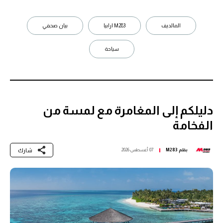
المالديف
M283 ارابيا
بيان صحفي
سياحة
دليلكم إلى المغامرة مع لمسة من
الفخامة
شارك
بقلم
M283
07 أغسطس 2026