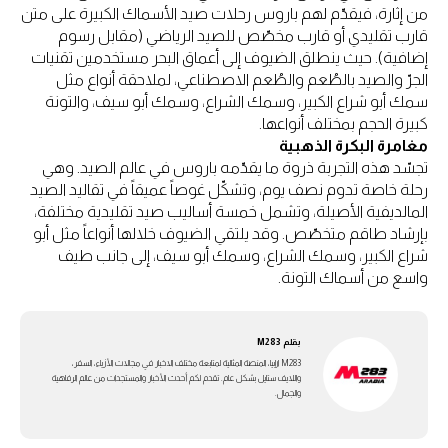
من إثارة، فيقدّم لهم باروس رحلات صيد الأسماك الكبيرة على متن
قارب تقليدي أو قارب مخصّص للصيد الرياضي (مقابل رسوم
إضافية). حيث ينطلق الضيوف إلى أعماق البحر مستخدمين تقنيات
الجرّ والصيد بالطُعم والطُعم الاصطناعي، لملاحقة أنواع مثل
سمك أبو شراع الكبير، وسمك الشراع، وسمك أبو سيف، والتونة
كبيرة الحجم بمختلف أنواعها.
مغامرة البكرة الذهبية
تجسّد هذه التجربة ذروة ما يقدّمه باروس في عالم الصيد. وهي
رحلة خاصة تدوم نصف يوم، وتشكّل غوصاً عميقاً في تقاليد الصيد
المالديفية الأصيلة، وتشمل خمسة أساليب صيد تقليدية مختلفة،
بإرشاد طاقم متخصّص. وقد يلتقي الضيوف خلالها أنواعاً مثل أبو
شراع الكبير، وسمك الشراع، وسمك أبو سيف، إلى جانب طيف
واسع من أسماك التونة.
بقلم
M283
M283 ارابيا، المنصة المثالية لمتابعة مختلف الاخبار في مجالات الأزياء، السفر،
واللايف ستايل بشكل عام. تقدم لكم أحدث الأخبار والمستجدات من عالم الرفاهية
والجمال.