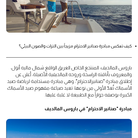
كيف تعكس مبادرة صنانير الاحترام مزيجاً بين التراث والصون البيئي؟
باروس المالديف، المنتجع الخاص العريق الواقع شمال ماليه أتول،
والمعروف بأناقته الراسخة وروحه المالديفية الأصيلة، أعلن عن
إطلاق مبادرة "صنانيرالاحترام"، وهي مبادرة مستدامة لرياضة صيد
الأسماك تُعدّ الأولى من نوعها، تعيد صياغة مفهوم صيد الأسماك
الكبيرة بوصفه حواراً مع الطبيعة لا غلبة عليها.
مبادرة "صنانير الاحترام" في باروس المالديف