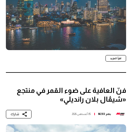
اقرأ المزيد
فنّ العافية على ضوء القمر في منتجع
«شيڤال بلان رانديلي»
شارك
بقلم
M283
05 أغسطس 2026