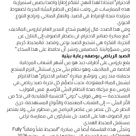
الاحترام" امتداداً لهذا النهج، لتقدّم إطاراً واضحاً يضمن استمرارية
هذه الممارسات، في وقت تتعرّض النظم البيئية البحرية لضغوط
متزايدة نتيجة الإفراط في الصيد، والتغيّر المناخي، وتراجع التنوع
الحيوي.
وفي هذا الصدد، قال إبراهيم شجاع، المدير العام لباروس المالديف:
"مع مبادرة صنانير الاحترام، لن يضطر الضيوف إلى التنازل عن
التجربة. الفكرة هي تشجيع الصيد بوعي وقصد. فالمحيط كريم،
ومن مسؤوليتنا، كمضيفين وبشر، أن نحافظ على هذا السخاء."
الصيد الرياضي بوصفه رعاية بيئية
يقع باروس على أطراف حيد هو من أشهر الشعاب المرجانية
الخاصة في المالديف، وهو نظام بيئي بحري استثنائي التزم المنتجع
بحمايته منذ زمن. وتوسّع مبادرة "صنانير الاحترام" هذا الالتزام
ليشمل المياه المفتوحة، بحيث تُصمَّم كل تجربة صيد رياضي في
باروس مع مراعاة صحة النظام البيئي الأوسع. فمن القوارب
المستخدمة — وهي قوارب "دوني" الخشبية التقليدية التي تحدّ من
الأثر البيئي — إلى التقنيات المعتمدة والأنواع المستهدفة، جرى
النظر في كل عنصر من عناصر البرنامج من منظور بيئي. ولا يقتصر
دور الضيوف هنا على الصيد، بل يشاركون في ممارسة تراعي
مستقبل المحيط الهندي.
وتتجلّى هذه الفلسفة أيضاً في مبادرة "المحيط قلباً وقالباً" Fully
Ocean السنوية الجديدة، التي يطلقها باروس في يونيو 2026،