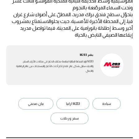
الموسيقية وسط الحديقة النباتية الملكية ألفونسو الثالث عشر
وتحت السماء المرصّعة بالنجوم
يتحوّل سطح فندق براك مدريد، المطلّ على أضواء شارع غران
فيا، إلى المحطة الأخيرة للأمسية، حيث يحلوالاستمتاع بمشروب
أخير وسط إطلالة بانورامية على المدينة، فيما تواصل مدريد
إيقاعها الصيفي النابض بالحياة
بقلم
M283
M283 ارابيا، المنصة المثالية لمتابعة مختلف الاخبار في مجالات الأزياء، السفر،
واللايف ستايل بشكل عام. تقدم لكم أحدث الأخبار والمستجدات من عالم الرفاهية
والجمال.
سياحة
M283 ارابيا
بيان صحفي
سفر ورحلات