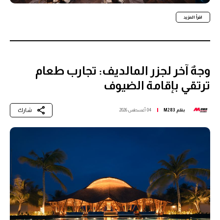
اقرأ المزيد
وجهٌ آخر لجزر المالديف: تجارب طعام
ترتقي بإقامة الضيوف
شارك
بقلم
M283
04 أغسطس 2026