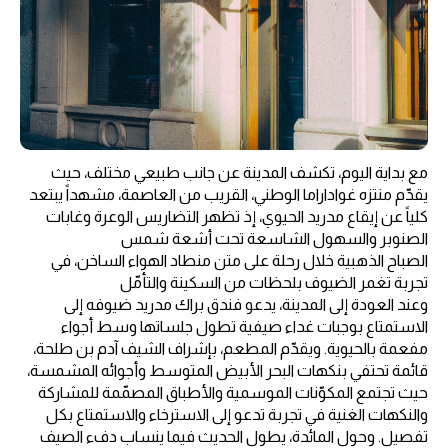
مع بداية اليوم، تكشف المدينة عن جانب طبيعي مختلف، حيث
يقدّم منتزه غواداراما الوطني، القريب من العاصمة، مشهداً يبتعد
كلياً عن إيقاع مدريد الحيوي، إذ تظهر التضاريس الوعرة وغابات
الصنوبر والسهول الشاسعة تحت أشعة شمس
الصباح الذهبية خلال رحلة على متن منطاد الهواء الساخن، في
تجربة تغمر الضيوف بلحظات من السكينة والتأمّل
وعند العودة إلى المدينة، يدعو فندق براك مدريد ضيوفه إلى
الاستمتاع بوجبات غداء صيفية تطول جلساتها وسط أجواء
مفعمة بالحيوية. ويقدّم المطعم، بإشراف الشيف آدم بن طلحة،
قائمة تحتفي بنكهات البحر الأبيض المتوسط وأجوائه المشمسة،
حيث تجتمع المكوّنات الموسمية والأطباق المصمّمة للمشاركة
والنكهات الغنية في تجربة تدعو إلى الاسترخاء والاستمتاع بكل
تفصيل. وحول المائدة، يطول الحديث فيما ينساب دفء الصيف