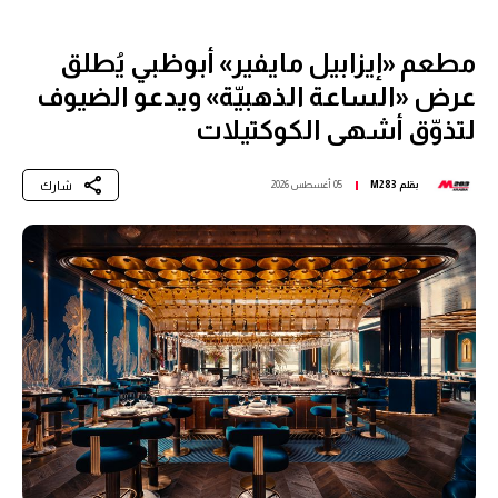
مطعم «إيزابيل مايفير» أبوظبي يُطلق
عرض «الساعة الذهبيّة» ويدعو الضيوف
لتذوّق أشهى الكوكتيلات
شارك
بقلم
M283
05 أغسطس 2026