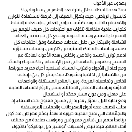
بهدوء عبر الأجواء
تمتدّ هذه اللحظات خلال فترة بعد الظهر في سبا ونادي لا
كابسول الرياضي، حيث يتحوّل الصيف إلى فرصة لاستعادة التوازن
والاهتمام بالذات. وقد صُمّمت برامج التعافي واستعادة النشاط
كتجارب عافية متكاملة تتكيّف مع احتياجات كل ضيف، لتجمع بين
الاسترخاء العميق وتجديد الحيوية. وتجمع كل تجربة بين العناية
الشاملة والابتكار من خلال علاجات مصمّمة وفق احتياجات كل
ضيف، وجلسات التدليك المميّزة من كلارنس، وتقنيات متطوّرة
تدعم توازن الجسد والذهن. وتكتمل هذه الأجواء الهادئة مع
المسبح وطقوس العافية التي تعزّز الإحساس بالاسترخاء والتجدّد
ومع اعتدال الأجواء واقتراب المساء، تستعيد أحياء مدريد حيويتها،
من مالاسانيا إلى لا لاتينا وتشويكا، حيث يتميّز كل حيّ بإيقاعه
الخاص وتفاصيله الفريدة. وبين المتاجر المستقلة والواجهات
الملوّنة وتراسات المقاهي المظلّلة، يتسنى للزوّار اكتشاف المدينة
على مهل، ومن دون مسار محدّد أو استعجال
ومع بداية الليل، تتحوّل مدريد إلى مسرح مفتوح تحت السماء، إذ
يجلب الصيف معه أجواء المهرجانات والحفلات الموسيقية
والتجمّعات التي تمنح المدينة حيوية لا تهدأ. يقدّم مهرجان ماد كول
برنامجاً يجمع بين فنانين معروفين ومواهب صاعدة من مختلف
أنحاء العالم، فيما تنبض أمسيات "نوتشيز ديل بوتانيكو" بالأجواء