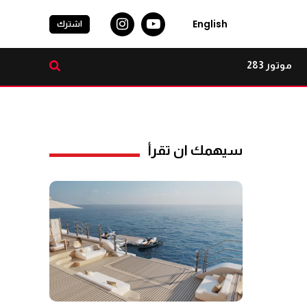
English
اشترك
موتور 283
سيهمك ان تقرأ