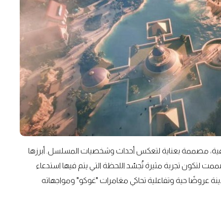
تاع بأكثر من 30 لعبة وتجربة ترفيهية، مصممة بعناية لتعكس أحداث وشخصيات المسلسل. أبرزها
لتنين Shenron، وهو أفعوانية بارتفاع 70 مترًا صُممت لتكون تجربة مثيرة تُجسّد اللحظة التي يتم فيها استدعاء
، ستتضمن المدينة عروضًا حية وتفاعلية تحاكي مغامرات "غوكو" ومواجهاته