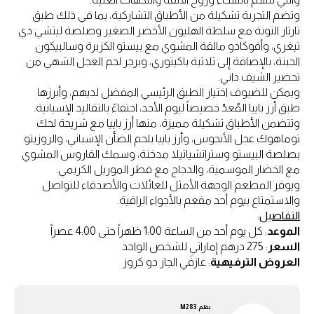
وتضم التجربة تشكيلة من الأطباق التشاركية، بما في ذلك طبق
تارتار التونة مع سلطة الهليون الأخضر الصغير وصلصة ليتشي دي
تيغري، وأفوكادو مالقة المشوي مع بيستو الكزبرة وسالبيكون
الجبنة، بالإضافة إلى ثلاثية ياكيتوري، وبرجر لحم العجل الشهي من
تحضير الشيف داني.
ويمكن للضيوف اختيار الطبق الرئيسي المفضل لديهم، وأبرزها
طبق أرز باييا المُعدّ خصيصاً ليوم الأحد، احتفاءً بالتقاليد الإسبانية.
وتتضمن الأطباق تشكيلة مميزة، منها أرز باييا مع شريحة لحك
توماهوك عجل الأنجوس، وأرز باييا بلحم الضأن الإسباني، والروزيتو
بصلصة البيستو وستراتشياتيلا مدخنة، وسمك القاروس المشوي
مع الخضار الموسمية، والدجاج مع فطر الموريل الكريمي.
ويوفر المطعم الوجهة الأمثل للعائلات والأصدقاء للتواصل
والاستمتاع بيوم أحد مفعم بالأجواء الراقية.
التفاصيل
:
الموعد
: كل يوم أحد من الساعة 1:00 ظهراً حتى 4:00 عصراً
السعر
: 275 درهم إماراتي للشخص الواحد
العروض الترفيهية
: عازفَي الجاز دو كروز
بقلم
M283