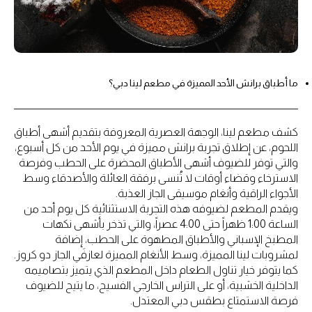
ما أطباق برانش الأحد المميزة في مطعم لينا دبي؟
كشف مطعم لينا، الوجهة العصرية المعروفة بتقديم أشهى أطباق
اللحوم، عن إطلاق تجربة برانش مميزة في يوم الأحد من كل أسبوع،
والتي توفر للضيوف أشهى الأطباق المحضرة على الحطب وفرصة
الاسترخاء وقضاء أوقات لا تُنسى برفقة العائلة والأصدقاء وسط
الأجواء الراقية وأنغام موسيقى الجاز العذبة.
ويقدم المطعم لضيوفه هذه التجربة الاستثنائية كل يوم أحد من
الساعة 1:00 ظهراً حتى 4:00 عصراً، والتي تذخر بأشهى نكهات
المطبخ الإسباني والأطباق المطهوة على الحطب، إضافة
لمشروبات لينا المميزة، وسط الأنغام المميزة لعازفَي الجاز دو كروز.
كما يتوفر خيار تناول الطعام داخل المطعم الذي يتميز بتصاميمه
الداخلية الخشبية، أو على التراس الخارجي الفسيح، ما يتيح للضيوف
فرصة الاستمتاع بطقس دبي المعتدل.