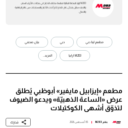
M283 ارابيا، المنصة المثالية لمتابعة مختلف الاخبار في مجالات الأزياء، السفر،
واللايف ستايل بشكل عام. تقدم لكم أحدث الأخبار والمستجدات من عالم الرفاهية
والجمال.
مطعم لينا دبي
دبي
بيان صحفي
M283 ارابيا
المزيد...
مطعم «إيزابيل مايفير» أبوظبي يُطلق
عرض «الساعة الذهبيّة» ويدعو الضيوف
لتذوّق أشهى الكوكتيلات
شارك
بقلم
M283
05 أغسطس 2026