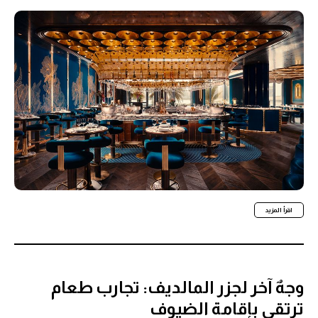
اقرأ المزيد
وجهٌ آخر لجزر المالديف: تجارب طعام
ترتقي بإقامة الضيوف