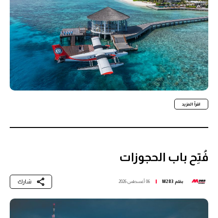
اقرأ المزيد
فُتِح باب الحجوزات
شارك
بقلم
M283
06 أغسطس 2026