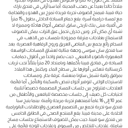
ملاذاً خالداً بعيداً عن صخب المدينة. أما سبا أراني في فندق بارك
حياة فيينا، فيمنح الضيوف تجربة فريدة تمزج بين الهدوء والفخامة
مع لمسة درامية آسرة. يقع حمام السباحة الداخلي بطول 15 متراً
في أقبية مبنى بنك تاريخي سابق، ليضفي أجواءً هادئة ومميزة لا
تشبه أي مكان آخر. وبين جدران تحمل عبق التراث، يمكن للضيوف
الاستمتاع بعلاجات مترفة ممزوجة بلمسات من الذهب، في
انسجام رائع يجمع بين الماضي العريق وروح الرفاهية العصرية. يعد
سبا فندق سان سوسي وجهة مثالية لعشاق المساحات الواسعة
المغمورة بالضوء الطبيعي. حيث يضم واحداً من أطول حمامات
السباحة في فنادق فيينا بأكملها، وبامتداد 20 متراً يتلألأ تحت ثريات
كريستالية تنعكس أنوارها على سطح الماء. ويكتمل هذا الملاذ
بمرافق راقية تشمل ساونا منعشة، غرفة بخار، ومساحات
للاسترخاء الواعي، لتوفير أجواء تنبض بالسكينة والتأمل. أما قائمة
العلاجات فتتراوح بين جلسات المساج المصممة خصيصاً لتلبية
احتياجات كل ضيف، إلى جلسات مخصصة لليافعين والأطفال من
عمر 10 إلى 16 عاماً لتمنحهم تجربة مريحة وآمنة. بينما يتيح سبا
فندق سو تجربة تجمع بين التصميم العصري والإطلالات البانورامية
الخلابة على مدينة فيينا. يقع المنتجع الصحي في الطابق الخامس
من فندق سو فيينا، حيث يمكن للضيوف الاستمتاع بجلسات مساج
شاملة، علاجات للتخلص من السموم، وعلاجات للوجه قائمة على