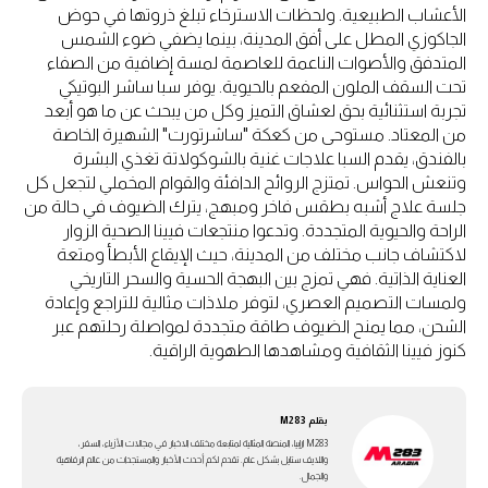
الأعشاب الطبيعية. ولحظات الاسترخاء تبلغ ذروتها في حوض
الجاكوزي المطل على أفق المدينة، بينما يضفي ضوء الشمس
المتدفق والأصوات الناعمة للعاصمة لمسة إضافية من الصفاء
تحت السقف الملون المفعم بالحيوية. يوفر سبا ساشر البوتيكي
تجربة استثنائية بحق لعشاق التميز وكل من يبحث عن ما هو أبعد
من المعتاد. مستوحى من كعكة "ساشرتورت" الشهيرة الخاصة
بالفندق، يقدم السبا علاجات غنية بالشوكولاتة تغذي البشرة
وتنعش الحواس. تمتزج الروائح الدافئة والقوام المخملي لتجعل كل
جلسة علاج أشبه بطقس فاخر ومبهج، يترك الضيوف في حالة من
الراحة والحيوية المتجددة. وتدعوا منتجعات فيينا الصحية الزوار
لاكتشاف جانب مختلف من المدينة، حيث الإيقاع الأبطأ ومتعة
العناية الذاتية. فهي تمزج بين البهجة الحسية والسحر التاريخي
ولمسات التصميم العصري، لتوفر ملاذات مثالية للتراجع وإعادة
الشحن، مما يمنح الضيوف طاقة متجددة لمواصلة رحلتهم عبر
كنوز فيينا الثقافية ومشاهدها الطهوية الراقية.
بقلم
M283
M283 ارابيا، المنصة المثالية لمتابعة مختلف الاخبار في مجالات الأزياء، السفر،
واللايف ستايل بشكل عام. تقدم لكم أحدث الأخبار والمستجدات من عالم الرفاهية
والجمال.