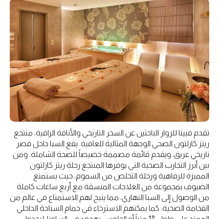
تقدم فيينا للزوار الباحثين عن السحر التاريخي والأناقة الراقية، منتجع
ريتز كارلتون الصحي الوجهة المثالية للعافية. يقع السبا داخل قصر
تاريخي عريق، ويقدم قائمة مصممة خصيصاً للصحة الشاملة. ومن
بين أبرز التجارب الصحية التي يوفرها المنتجع رحلة ريتز كارلتون
المميزة للرفاهية ورحلة التخلص من السموم، حيث يستمتع
الضيوف بمجموعة من العلاجات المنسقة مع أربع ساعات كاملة
من الوصول إلى السبا النهاري، مما يتيح لهم الاستمتاع في عالم من
الفخامة الصحية. كما يمكنهم الاسترخاء في حمام السباحة الداخلي
الممتد على طول 18 متراً أو الجلوس بهدوء في الساونا، ليجدوا