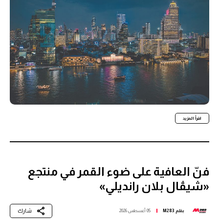
اقرأ المزيد
فنّ العافية على ضوء القمر في منتجع
«شيڤال بلان رانديلي»
شارك
بقلم
M283
05 أغسطس 2026