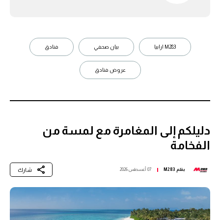
M283 ارابيا
بيان صحفي
فنادق
عروض فنادق
دليلكم إلى المغامرة مع لمسة من
الفخامة
شارك
بقلم
M283
07 أغسطس 2026