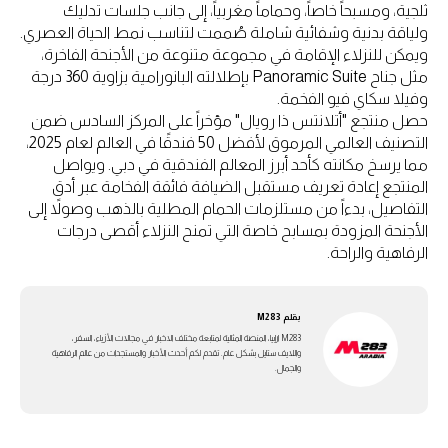
ثلجية، ومسبحاً خاصاً، وحماماً مغربياً، إلى جانب جلسات تدليك
ولياقة بدنية وشفائية شاملة صُممت لتناسب نمط الحياة العصري.
ويمكن للنزلاء الإقامة في مجموعة متنوعة من الأجنحة الفاخرة،
مثل جناح Panoramic Suite بإطلالته البانورامية بزاوية 360 درجة
وفيلا سكاي فيو الفخمة.
حصل منتجع "أتلانتس ذا رويال" مؤخراً على المركز السادس ضمن
التصنيف العالمي المرموق لأفضل 50 فندقًا في العالم لعام 2025،
مما يرسخ مكانته كأحد أبرز المعالم الفندقية في دبي. ويواصل
المنتجع إعادة تعريف مستقبل الضيافة فائقة الفخامة عبر أدق
التفاصيل، بدءاً من مستلزمات الحمام المطلية بالذهب وصولاً إلى
الأجنحة المزودة بمسابح خاصة التي تمنح النزلاء أقصى درجات
الرفاهية والراحة.
بقلم
M283
M283 ارابيا، المنصة المثالية لمتابعة مختلف الاخبار في مجالات الأزياء، السفر،
واللايف ستايل بشكل عام. تقدم لكم أحدث الأخبار والمستجدات من عالم الرفاهية
والجمال.