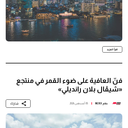
اقرأ المزيد
فنّ العافية على ضوء القمر في منتجع
«شيڤال بلان رانديلي»
شارك
بقلم
M283
05 أغسطس 2026