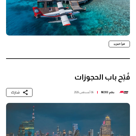
اقرأ المزيد
فُتِح باب الحجوزات
شارك
بقلم
M283
06 أغسطس 2026