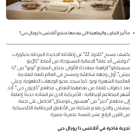
ما أبرز التجارب والرفاهية التي يقدمها منتجع أتلانتس ذا رويال دبي؟
يكشف مسبح "كلاود 22" عن إطلالته الجديدة المزدانة بديكورات
"دولتشي آند غابانا" الجمالية المستوحاة من أنماط "كارّيتو
سيسيليانو" الزاهية متعددة الألوان. يحتض المنتجع "نوبو" من "ذا
بيتش"، أول وجهة شاطئية ومسبح في العالم تابعة للعلامة
العالمية الشهيرة نوبو. كما سيجد محبو الوجهات الطهوية، وعلى
بعد خطوات قليلة من بعضهما البعض، مطعم "كاربون دبي"، أحد
أشهر المطاعم الإيطالية - الأمريكية الذي تم افتتاحه حديثاً، إضافةً
إلى مطعم "دينر" من "هيستون بلومنتال" الحاصل على نجمة
ميشلان والذي يقدم تشكيلة من الأطباق البريطانية الكلاسيكية
من القرن الرابع عشر بلمسة عصرية مميزة.
تجربة فاخرة في أتلانتس ذا رويال دبي