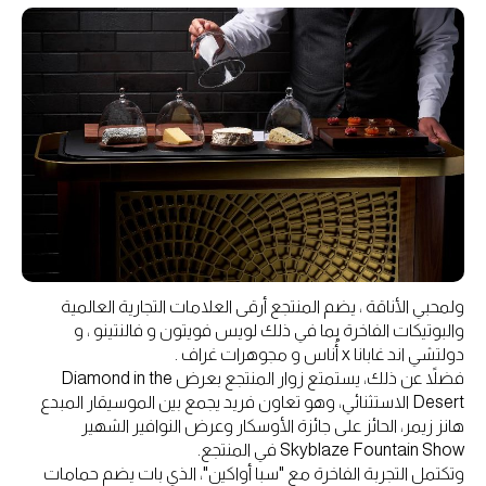
ولمحبي الأناقة ، يضم المنتجع أرقى العلامات التجارية العالمية
والبوتيكات الفاخرة بما في ذلك لويس فويتون و فالنتينو ، و
دولتشي اند غابانا x أُناس و مجوهرات غراف .
فضلاً عن ذلك، يستمتع زوار المنتجع بعرض Diamond in the
Desert الاستثنائي، وهو تعاون فريد يجمع بين الموسيقار المبدع
هانز زيمر، الحائز على جائزة الأوسكار وعرض النوافير الشهير
Skyblaze Fountain Show في المنتجع.
وتكتمل التجربة الفاخرة مع "سبا أواكين"، الذي بات يضم حمامات