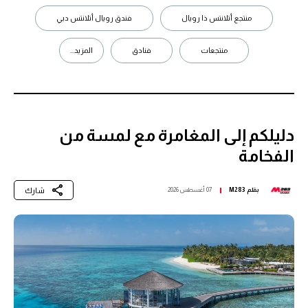
منتجع أتلانتس ذا رويال
فندق رويال أتلانتس دبي
منتجعات
فنادق
المزيد...
دليلكم إلى المغامرة مع لمسة من
الفخامة
شارك
بقلم
M283
07 أغسطس 2026