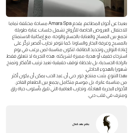
بعيدا عن أجواء المطاعم، يقدم Amara Spa مساحة مختلفة تماما
للاحتفال. العروض الخاصة للأزواج تشمل جلسات عناية طويلة
تجمع بين المساج والعناية بالجسم والوجه، مع إمكانية الاستمتاع
بالمسبح وغرفة البخار والساونا. كما تتوفر تجارب أقصر تركّز على
إعادة التوازن وتجديد الطاقة، لتكون مناسبة لمن يرغب في يوم
استرخاء خفيف أو هدية مميزة لشريكته. هذه التجربة لا تتعلق فقط
بالراحة الجسدية، بل بلحظة توقف حقيقية تعيد ترتيب الأفكار وتمنح
شعورا بالهدوء الداخلي.
بهذا التنوع، يثبت منتجع خور دبي أن عيد الحب يمكن أن يكون أكثر
من مناسبة عابرة، بل موسم متكامل يجمع بين الطعام الفاخر،
الأجواء البحرية الهادئة، وتجارب العافية التي تليق بأسلوب حياة راق
ومترف في قلب دبي.
بقلم
عهد كمال