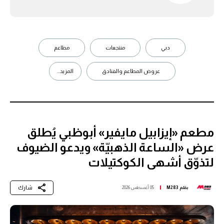
دبي
منتجعات
مطاعم
عروض المطاعم والفنادق
المزيد...
مطعم «إيزابيل مايفير» أبوظبي يُطلق
عرض «الساعة الذهبيّة» ويدعو الضيوف
لتذوّق أشهى الكوكتيلات
شارك
بقلم
M283
05 أغسطس 2026