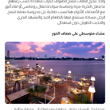
واحد. تتدرج الباقات لتمنح الضيوف خيارات متعددة حسب رغبتهم،
ما يجعل التجربة مرنة ومناسبة سواء لاحتفال رومانسي أو لقاء أنيق
مع الأصدقاء. الأجواء هنا ليست صاخبة، بل مدروسة بعناية لتمنح
الرجل مساحة يستمتع فيها بالطعام الجيد والمشهد البحري
والحديث الطويل دون استعجال.
عشاء متوسطي على ضفاف الخور
عندما يحل المساء، يتحول مطعم بوردووك إلى منصة مثالية