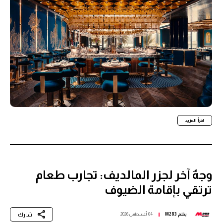
اقرأ المزيد
وجهٌ آخر لجزر المالديف: تجارب طعام
ترتقي بإقامة الضيوف
شارك
بقلم
M283
04 أغسطس 2026