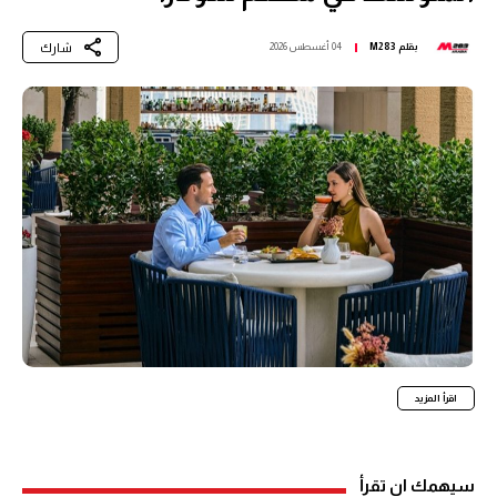
شارك
بقلم
M283
04 أغسطس 2026
اقرأ المزيد
سيهمك ان تقرأ