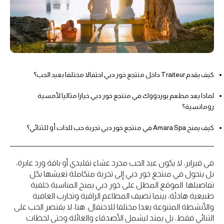
كيف يقدم Traiteur داخل منتجع خور دبي احتفالا مختلفا بعيد الحب؟
لماذا يعد مطعم بوردووك في منتجع خور دبي خيارا مثاليا لأمسية
رومانسية؟
كيف يمنح Amara Spa في منتجع خور دبي تجربة حب للذات أو للثنائي؟
في فبراير، لا يكون عيد الحب مجرد عشاء تقليدي أو باقة ورد عابرة،
بل يتحول في منتجع خور دبي إلى تجربة متكاملة تعيشها بكل
تفاصيلها. الموقع المطل على خور دبي يمنح المناسبة خلفية
طبيعية هادئة، بينما تضيف المطاعم الراقية وتجارب العافية
والأنشطة المتنوعة بعدا مختلفا للاحتفال. هنا، لا يقتصر الحب على
الثنائي فقط، بل يمتد ليشمل الأصدقاء والعائلة وحتى لحظات