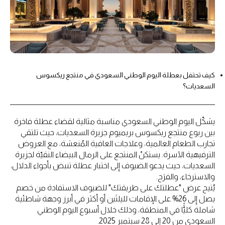
كيف تحتفل بعطلة اليوم الوطني السعودي في منتجع ريكسوس
السعديات؟
يشكّل اليوم الوطني السعودي مناسبة مثالية لقضاء عطلة فاخرة
بين ربوع منتجع ريكسوس بريميوم جزيرة السعديات، حيث تلتقي
تجارب الطعام العالمية، وعلاجات العافية المُنعشة، مع العروض
الترفيهية الآسرة. يستكنّ المنتجع على الرمال البيضاء النقيّة لجزيرة
السعديات، حيث يدعو الضيوف إلى اختبار عطلة تنبض بأجواء الدلال،
والاسترخاء، والفرَح.
يُتيح عرض "عطلتك على طريقتك" للضيوف الاستفادة من خصم
يصل إلى 26% على الإقامات لليلتَين أو أكثر في أبرز وجهة شاطئية
شاملة كليًًّا في المنطقة، وذلك خلال أسبوع اليوم الوطني
السعودي من 20 إلى 28 سبتمبر 2025.