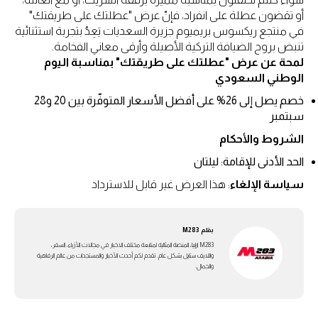
أو تقضون عطلة على انفراد، فإنّ عرض "عطلتك على طريقتك"
في منتجع ريكسوس بريميوم جزيرة السعديات يَعِدُ بتجربة استثنائية
تنبض بروح الضيافة التركية الأصيلة وأرقى معاني الفخامة.
لمحة عن عرض "عطلتك على طريقتك" بمناسبة اليوم
الوطني السعودي
خصم يصل إلى 26% على أفضل الأسعار المتوفّرة بين 20 و28
سبتمبر
الشروط والأحكام
الحد الأدنى للإقامة: ليلتان
سياسة الإلغاء
: هذا العرض غير قابل للاسترداد
بقلم
M283
M283 ارابيا، المنصة المثالية لمتابعة مختلف الاخبار في مجالات الأزياء، السفر،
واللايف ستايل بشكل عام. تقدم لكم أحدث الأخبار والمستجدات من عالم الرفاهية
والجمال.