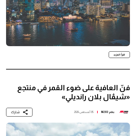
اقرأ المزيد
فنّ العافية على ضوء القمر في منتجع
«شيڤال بلان رانديلي»
شارك
بقلم
M283
05 أغسطس 2026