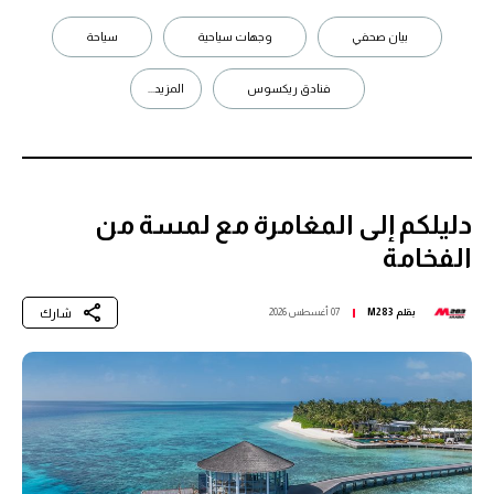
بيان صحفي
وجهات سياحية
سياحة
فنادق ريكسوس
المزيد...
دليلكم إلى المغامرة مع لمسة من
الفخامة
شارك
بقلم
M283
07 أغسطس 2026