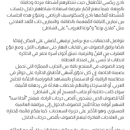
نادي ريكسي للأطفال حيث تنتظرهم أنشطة مرِحة وحافلة
بالمتعة، فيما ينعم الكبار بفرصة استعادة نشاطهم خلال جلسات
مُنشِّطة يُقدّمها نادي إكسكلوسيف الرياضي. وتتنوّع هذه الجلسات
بين تمارين اللياقة المُفعمة بالطاقة، والتمارين ذات البُعد العلاجي
مثل "فلاي يوغا" و"يوغا الغروب" على الشاطئ.
تتواصل الاحتفالات مع برنامج ترفيهي يُضفي على المكان إيقاعًا
نابضًا يرافق الضيوف من لقاءات النهار حتى سهرات الليل. ومع تنوّع
الفقرات بين الفنّ والترفيه، تنبثق أجواء آسرة تحفر في الذاكرة
لحظات لا تُنسى على امتداد العطلة.
ويجد الضيوف في المنتجع باقة من التجارب المميّزة التي تحمل
بصمته الخاصة، إن كان تذوّق أشهى الأطباق الحائزة على جوائز في
مطاعمه الراقية، أو الاستمتاع بالمشاهد البانورامية الخلّابة للخليج
العربي، أو الاسترخاء والتنعّم بلحظات هادئة في ردهاته الأنيقة،
سواء كانت داخلية أم بجانب المسبح أم على الشاطئ.
أمّا للضيوف الذين ينشدون أقصى درجات الراحة، فيفتح "أنجانا سبا"
الشهير أبوابه مجانًا ليُتيح للضيوف الدخول إلى مرافقه العالمية
المستوى، وهو الأكبر على جزيرة السعديات. كما يقدّم قائمة مُختارة
من العلاجات الفاخرة لينعم الضيوف بأقصى درجات الدلال.
سواء كُنتم تحتفلون بمناسبة مميّزة برفقة الشريك، أو مع العائلة،