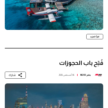
اقرأ المزيد
فُتِح باب الحجوزات
شارك
بقلم
M283
06 أغسطس 2026