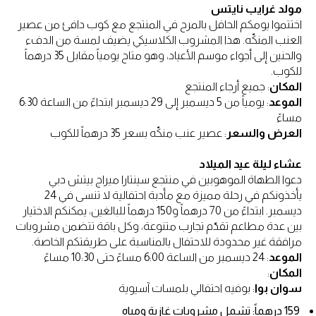
مولد غرايب نايتس
اختتموا يومكم الحافل بالمرح في المنتجع مع كوب دافئ من عصير
العنب المنكّه. هذا المشروب الكلاسيكي يضيف لمسة من الدفء
والحنين إلى أجواء موسم الأعياد، وهو متاح يومياً مقابل 35 درهماً
للكوب.
المكان
: جميع أرجاء المنتجع
الموعد
: يومياً من 5 ديسمبر إلى 29 ديسمبر ابتداءً من الساعة 6:30
مساءً
العرض والسعر
: عصير عنب منكّه بسعر 35 درهماً للكوب
عشاء ليلة عيد الميلاد
دعوا الطهاة الموهوبين في منتجع سينتارا ميراج بيتش دبي
يأخذونكم في رحلة مميزة مع مأدبة احتفالية لا تنسى في 24
ديسمبر. ابتداءً من 70 درهماً و150 درهماً للبالغين، يمكنكم الاختيار
بين عدة مطاعم تقدّم تجارب متنوعة، وكل باقة تتضمن مشروبات
مرافقة غير محدودة للاحتفال بالمناسبة على طريقتكم الخاصة.
الموعد
: 24 ديسمبر من الساعة 6:00 مساءً حتى 10:30 مساءً
المكان
:
سوان بوا
: بوفيه احتفالي بلمسات آسيوية
159 درهماً: تشمل مشروبات غازية ومياه