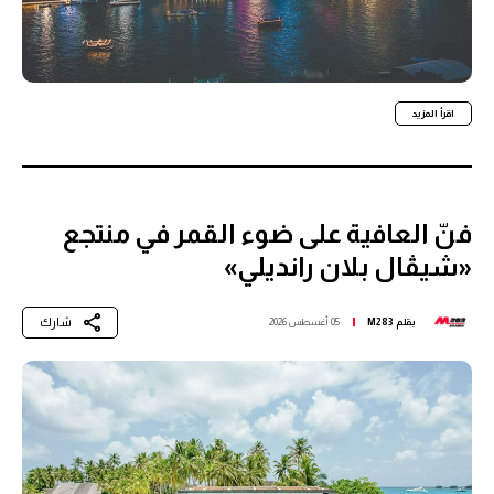
اقرأ المزيد
فنّ العافية على ضوء القمر في منتجع
«شيڤال بلان رانديلي»
شارك
بقلم
M283
05 أغسطس 2026