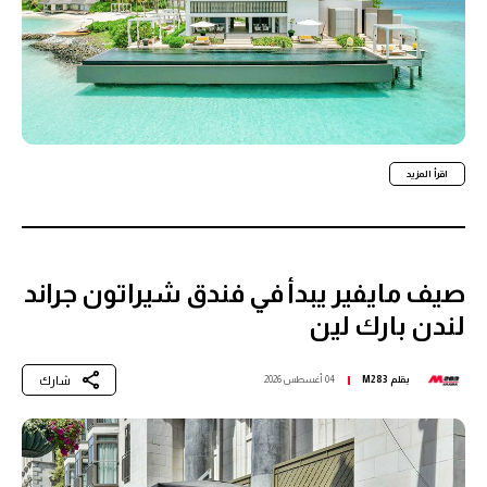
اقرأ المزيد
صيف مايفير يبدأ في فندق شيراتون جراند
لندن بارك لين
شارك
بقلم
M283
04 أغسطس 2026