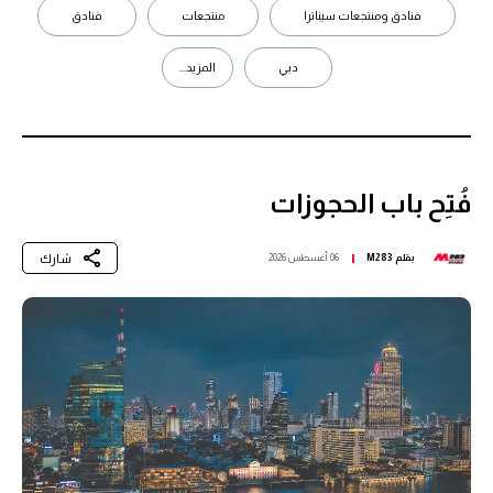
فنادق ومنتجعات سيناترا
منتجعات
فنادق
دبي
المزيد...
فُتِح باب الحجوزات
شارك
بقلم
M283
06 أغسطس 2026