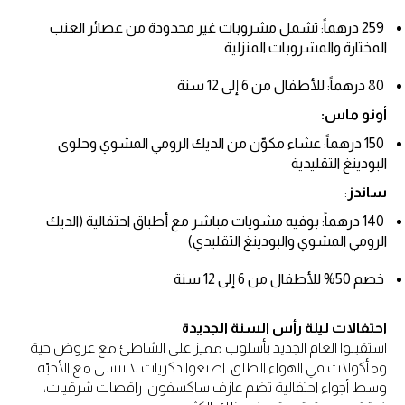
259 درهماً: تشمل مشروبات غير محدودة من عصائر العنب
المختارة والمشروبات المنزلية
80 درهماً: للأطفال من 6 إلى 12 سنة
أونو ماس:
150 درهماً: عشاء مكوّن من الديك الرومي المشوي وحلوى
البودينغ التقليدية
ساندز
:
140 درهماً: بوفيه مشويات مباشر مع أطباق احتفالية (الديك
الرومي المشوي والبودينغ التقليدي)
خصم 50% للأطفال من 6 إلى 12 سنة
احتفالات ليلة رأس السنة الجديدة
استقبلوا العام الجديد بأسلوب مميز على الشاطئ مع عروض حية
ومأكولات في الهواء الطلق. اصنعوا ذكريات لا تنسى مع الأحبّة
وسط أجواء احتفالية تضم عازف ساكسفون، راقصات شرقيات،