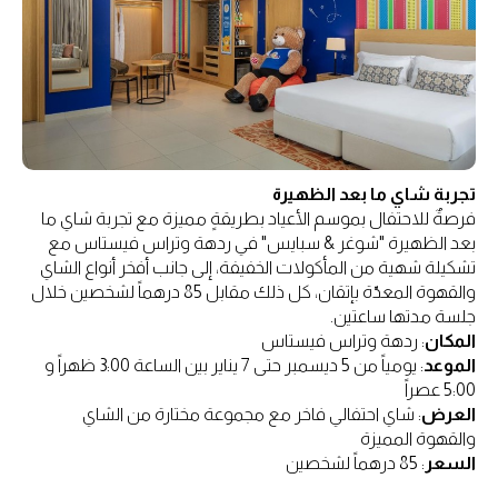
تجربة شاي ما بعد الظهيرة
فرصةٌ للاحتفال بموسم الأعياد بطريقةٍ مميزة مع تجربة شاي ما
بعد الظهيرة "شوغر & سبايس" في ردهة وتراس فيستاس مع
تشكيلة شهية من المأكولات الخفيفة، إلى جانب أفخر أنواع الشاي
والقهوة المعدّة بإتقان، كل ذلك مقابل 85 درهماً لشخصين خلال
جلسة مدتها ساعتين.
المكان
: ردهة وتراس فيستاس
الموعد
: يومياً من 5 ديسمبر حتى 7 يناير بين الساعة 3:00 ظهراً و
5:00 عصراً
العرض
: شاي احتفالي فاخر مع مجموعة مختارة من الشاي
والقهوة المميزة
السعر
: 85 درهماً لشخصين