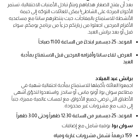
بعد أن يفتح الصغار هداياهم ويتمّ تبادل الأمنيات الاحتفالية، تستمر
الأجواء المرحة على الشاطئ! يمكن للعائلات التوجّه إلى خيمة
الأنشطة للاستمتاع بالمفاجآت، حيث ينتظرهم سانتا مع مساعديه
الأقزام المرحين. اجعلوا من زيارتكم جزءاً من برنامج يومكم، سواء
قبل أو بعد برانش العيد.
الموعد: 25 ديسمبر ابتداءً من الساعة 11:00 صباحاً
العرض: لقاء سانتا وأقزامه المرحين قبل الاستمتاع بمأدبة
العيد
برانش عيد الميلاد
اجمعوا العائلة بأكملها للاستمتاع بمأدبة احتفالية شهية في
مطاعم سوان بوا، أونو ماس، أو ساندز. واستعدوا لتذوّق أشهى
الأطباق التي ترضي جميع الأذواق، مع لمسات عالمية مميزة، جنباً
إلى جنب مع مشروبات غير محدودة.
الموعد: 25 ديسمبر من الساعة 12:30 ظهراً وحتى 3:00 ظهراً
سوان بوا
: بوفيه شامل مع إضافات
159 درهماً: تشمل مشروبات غازية ومياه