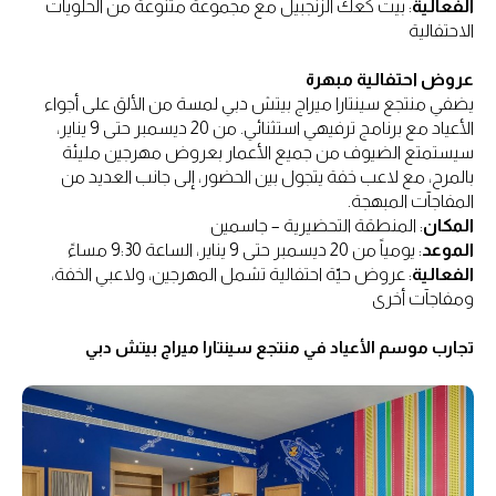
الفعالية
: بيت كعك الزنجبيل مع مجموعة متنوعة من الحلويات
الاحتفالية
عروض احتفالية مبهرة
يضفي منتجع سينتارا ميراج بيتش دبي لمسة من الألق على أجواء
الأعياد مع برنامج ترفيهي استثنائي. من 20 ديسمبر حتى 9 يناير،
سيستمتع الضيوف من جميع الأعمار بعروض مهرجين مليئة
بالمرح، مع لاعب خفة يتجول بين الحضور، إلى جانب العديد من
المفاجآت المبهجة.
المكان
: المنطقة التحضيرية – جاسمين
الموعد
: يومياً من 20 ديسمبر حتى 9 يناير، الساعة 9:30 مساءً
الفعالية
: عروض حيّة احتفالية تشمل المهرجين، ولاعبي الخفة،
ومفاجآت أخرى
تجارب موسم الأعياد في منتجع سينتارا ميراج بيتش دبي