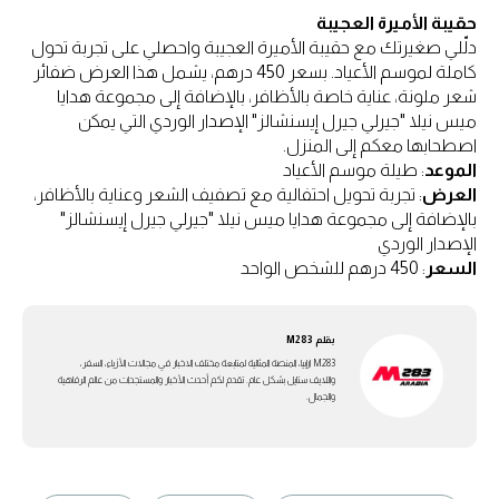
حقيبة الأميرة العجيبة
دلّلي صغيرتك مع حقيبة الأميرة العجيبة واحصلي على تجربة تحول
كاملة لموسم الأعياد. بسعر 450 درهم، يشمل هذا العرض ضفائر
شعر ملونة، عناية خاصة بالأظافر، بالإضافة إلى مجموعة هدايا
ميس نيلا "جيرلي جيرل إيسنشالز" الإصدار الوردي التي يمكن
اصطحابها معكم إلى المنزل.
الموعد
: طيلة موسم الأعياد
العرض
: تجربة تحويل احتفالية مع تصفيف الشعر وعناية بالأظافر،
بالإضافة إلى مجموعة هدايا ميس نيلا "جيرلي جيرل إيسنشالز"
الإصدار الوردي
السعر
: 450 درهم للشخص الواحد
بقلم
M283
M283 ارابيا، المنصة المثالية لمتابعة مختلف الاخبار في مجالات الأزياء، السفر،
واللايف ستايل بشكل عام. تقدم لكم أحدث الأخبار والمستجدات من عالم الرفاهية
والجمال.