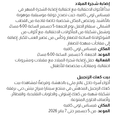
إضاءة شجرة الميلاد
تبدأ الأجواء الاحتفالية مع احتفالية إضاءة الشجرة المبهر في
فيستاس لوبي كافيه، حيث تصدح جوقة موسيقية موهوبة
بالأناشيد، ويحتضن المكان شخصية خاصة قادمة من القطب
الشمالي. سيقام الحفل يوم الجمعة 5 ديسمبر الساعة 6:00 مساءً،
ويشمل تشكيلة من المأكولات الاحتفالية، مع أكواب من
الشوكولاتة الساخنة للصغار وكأس من عصير العنب للكبار، إضافة
إلى مفاجآت مبهجة للصغار.
المكان
: فيستاس لوبي كافيه
الموعد
: الجمعة، 5 ديسمبر، الساعة 6:00 مساءً
الفعالية
: حفل إضاءة شجرة الميلاد مع مقبلات ومشروبات
احتفالية، ومفاجآت مخصصة للأطفال
بيت كعك الزنجبيل
أجواء آسرة داخل عالمٍ مليء بالدهشة، وفرصةٌ لمشاهدة بيت
كعك الزنجبيل المدهش في منتجع سينتارا ميراج بيتش دبي، برفقة
تشكيلة شهية من كعك إشتولن، والحلويات التقليدية، والفطائر،
وأصناف الحلوى المتنوعة.
المكان
: فيستاس لوبي كافيه
الموعد
: من 5 ديسمبر حتى 7 يناير 2026