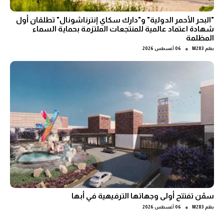
"البحر الأحمر الدولية" و"دارك سكاي إنترناشونال" تطلقان أول
شهادة اعتماد عالمية للمنتجعات الملتزمة بحماية السماء
المظلمة
●
بقلم
M283
06 أغسطس 2026
سڤن تفتتح أولى وجهاتها الترفيهية في أبها
●
بقلم
M283
06 أغسطس 2026