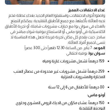
غداء الاحتفالات المميز
واصلوا أجواء الاحتفالات واستقبلوا العام الجديد بغداء عطلة فخم
تحبه العائلة بأكملها، مع جميع الأطباق التقليدية. يمكنكم التمتع
بالغداء في سوان بوا مع خيارات مشروبات شاملة، أو تجربة الأطباق
الكلاسيكية في أونو ماس، أو الاستمتاع ببوفيه شواء مباشر في
ساندز، حيث يقدم كل مكان تجربة فريدة تجعل هذه المناسبة لا
تنسى لجميع أفراد العائلة.
الموعد
: 7 يناير، من الساعة 12:30 ظهراً حتى 3:00 عصراً
سوان بوا
: بوفيه احتفالي
159 درهماً: تشمل مشروبات غازية ومياه
259 درهماً: تشمل مشروبات غير محدودة من عصائر العنب
المختارة والمشروبات المنزلية
80 درهماً: للأطفال من 6 إلى 12 سنة
أونو ماس:
150 درهماً: عشاء مكوّن من الديك الرومي المشوي وحلوى
البودينغ التقليدية