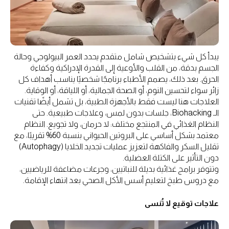
يبدأ كل شيء بتشخيص شامل متقدم يحدد العمر البيولوجي وحالة
الجسم بدقة، من القلب والأوعية إلى القدرة الإدراكية وكفاءة
الحرق. بعد ذلك، يصمم الأطباء برنامجًا شخصيًا يناسب أهداف كل
زائر سواء لتحسين النوم، أو الصحة الجمالية، أو اللياقة، أو الوقاية.
العلاجات هنا ليست فقط بالأجهزة الطبية، بل تشمل أيضًا تقنيات
الـ Biohacking، جلسات بدون لمس، وعلاجات طبيعية. حتى
النظام الغذائي في المنتجع مختلف: لا حرمان، ولا تجويع. النظام
معتمد بشكل أساسي على البروتين الحيواني بنسبة 60% تقريبًا، مع
تقليل السكر والفاكهة لتعزيز عمليات تجديد الخلايا (Autophagy)
دون التأثير على الكتلة العضلية.
وتتوفر برامج غذائية بديلة للنباتيين، وجرعات مضاعفة للرياضيين،
مع دروس طبخ لتعليم أسس الأكل الصحي بعد انتهاء الإقامة.
علاجات توقيع لا تُنسى