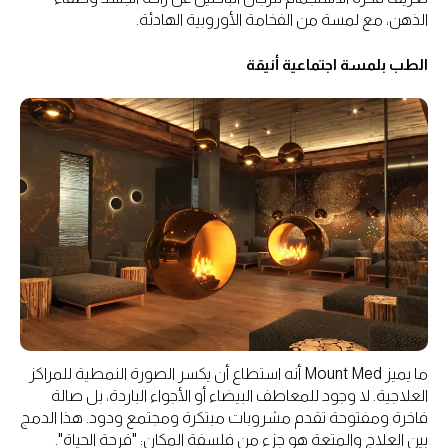
الذهن، مع لمسة من الفخامة الأوروبية الهادئة.
الطب بلمسة اجتماعية أنيقة
ما يميز Mount Med أنه استطاع أن يكسر الصورة النمطية للمراكز
العلاجية. لا وجود للمعاطف البيضاء أو الأجواء الباردة، بل صالة
فاخرة ومفتوحة تقدم مشروبات مبتكرة ومجتمع ودود. هذا الدمج
بين العلاج والمتعة هو جزء من فلسفة المكان: "فرحة الحياة".