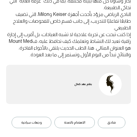
بخار وساونا كل منها ببيئة مختلفة، بما في ذلك "غرفة الغابة" التي
تحاكي الطبيعة.
النادي الرياضي مزوّد بأحدث أجهزة Keiser وMilon، التي تضيف
طابعًا تفاعليًا للتدريب، إلى جانب قسم خاص للفحوصات والعلاج
الطبيعي.
إذا كنت تبحث عن تجربة علاجية لا تشبه العيادات، بل أقرب إلى إجازة
راقية تعيد لك النشاط وتعلمك كيف تحافظ عليه، فMount Med
هو العنوان المثالي. هنا، الطب الحديث يلتقي بالأجواء الفاخرة،
والنتائج تبدأ من اليوم الأول وتستمر إلى ما بعد العودة.
بقلم
عهد كمال
فنادق
الاهتمام بالصحة
وجهات سياحية