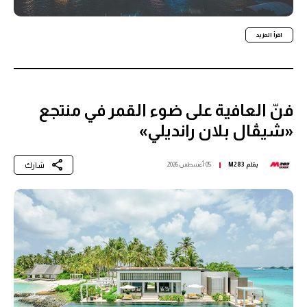
اقرأ المزيد
فنّ العافية على ضوء القمر في منتجع
«شيڤال بلان رانديلي»
شارك
بقلم
M283
05 أغسطس 2026