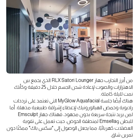
من أبرز التجارب جهاز RLX Satori Lounger الذي يجمع بين
الاهتزازات والصوت لإعادة شحن الجسم خلال 25 دقيقة وكأنك
نمت لليلة كاملة.
هناك أيضًا جلسة MyGlow Aquafacial التي تعتمد على ترددات
راديوية وحمض الهيالورونيك لإعطاء إشراقة طبيعية مذهلة. أما
لمن يريد نتيجة سريعة بدون مجهود، فهناك جهاز Emsculpt
للبطن وEmsella لمنطقة الحوض، حيث تعمل على تقوية
العضلات كهربائيًا، مما يجعل الوصول إلى "سكس باك" ممكنًا دون
تمرين شاق.