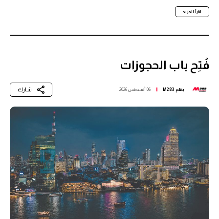
اقرأ المزيد
فُتِح باب الحجوزات
شارك
بقلم
M283
06 أغسطس 2026