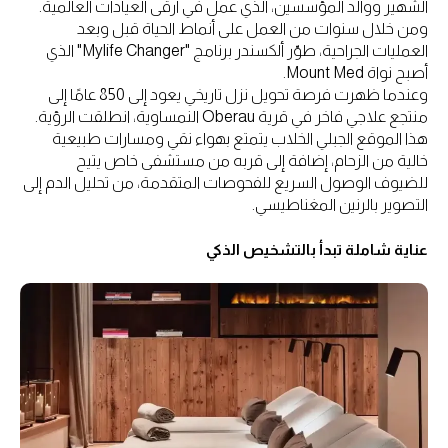
الشهير ووالد المؤسسين، الذي عمل في أرقى العيادات العالمية.
ومن خلال سنوات من العمل على أنماط الحياة قبل وبعد
العمليات الجراحية، طوّر ألكسندر برنامج "Mylife Changer" الذي
أصبح نواة Mount Med.
وعندما ظهرت فرصة تحويل نزل تاريخي يعود إلى 850 عامًا إلى
منتجع علاجي فاخر في قرية Oberau النمساوية، انطلقت الرؤية.
هذا الموقع الجبلي الخلاب يتمتع بهواء نقي ومسارات طبيعية
خالية من الزحام، إضافة إلى قربه من مستشفى خاص يتيح
للضيوف الوصول السريع للفحوصات المتقدمة، من تحليل الدم إلى
التصوير بالرنين المغناطيسي.
عناية شاملة تبدأ بالتشخيص الذكي