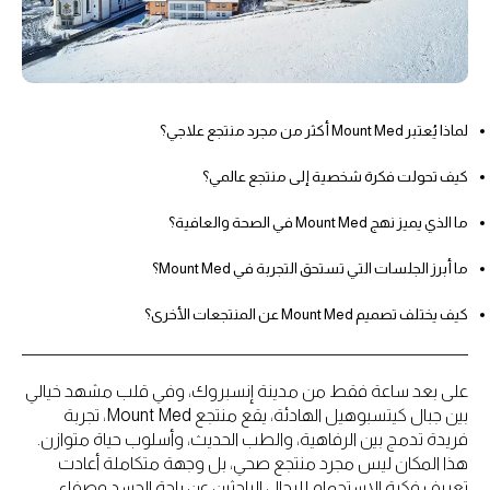
لماذا يُعتبر Mount Med أكثر من مجرد منتجع علاجي؟
كيف تحولت فكرة شخصية إلى منتجع عالمي؟
ما الذي يميز نهج Mount Med في الصحة والعافية؟
ما أبرز الجلسات التي تستحق التجربة في Mount Med؟
كيف يختلف تصميم Mount Med عن المنتجعات الأخرى؟
على بعد ساعة فقط من مدينة إنسبروك، وفي قلب مشهد خيالي
بين جبال كيتسبوهيل الهادئة، يقع منتجع Mount Med، تجربة
فريدة تدمج بين الرفاهية، والطب الحديث، وأسلوب حياة متوازن.
هذا المكان ليس مجرد منتجع صحي، بل وجهة متكاملة أعادت
تعريف فكرة الاستجمام للرجال الباحثين عن راحة الجسد وصفاء