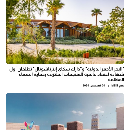
"البحر الأحمر الدولية" و"دارك سكاي إنترناشونال" تطلقان أول
شهادة اعتماد عالمية للمنتجعات الملتزمة بحماية السماء
المظلمة
●
بقلم
M283
06 أغسطس 2026