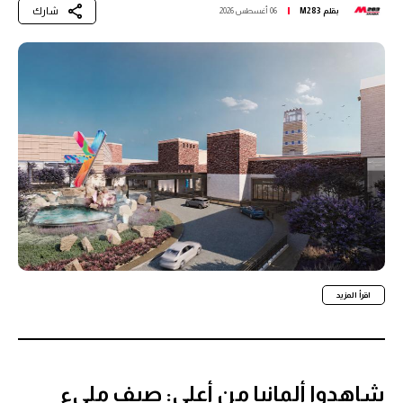
شارك
بقلم
M283
06 أغسطس 2026
اقرأ المزيد
شاهدوا ألمانيا من أعلى: صيف مليء