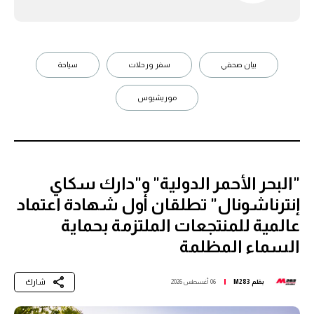
بيان صحفي
سفر ورحلات
سياحة
موريشيوس
"البحر الأحمر الدولية" و"دارك سكاي
إنترناشونال" تطلقان أول شهادة اعتماد
عالمية للمنتجعات الملتزمة بحماية
السماء المظلمة
شارك
بقلم
M283
06 أغسطس 2026