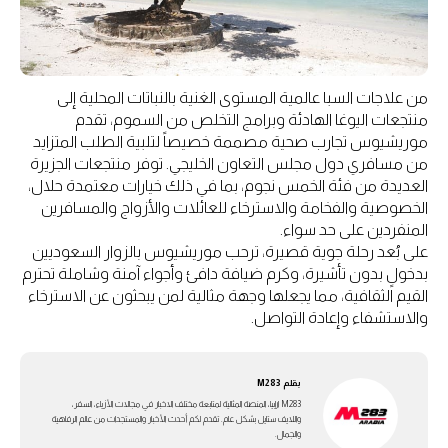
من علاجات السبا عالمية المستوى الغنية بالنباتات المحلية إلى
منتجعات اليوغا الهادئة وبرامج التخلص من السموم، تقدم
موريشيوس تجارب صحية مصممة خصيصاً لتلبية الطلب المتزايد
من مسافري دول مجلس التعاون الخليجي. توفر منتجعات الجزيرة
العديدة من فئة الخمس نجوم، بما في ذلك خيارات معتمدة حلال،
الخصوصية والفخامة والاسترخاء للعائلات والأزواج والمسافرين
المنفردين على حد سواء.
على بُعد رحلة جوية قصيرة، ترحب موريشيوس بالزوار السعوديين
بدخولٍ بدون تأشيرة، وكرم ضيافة دافئ وأجواء آمنة وشاملة تحترم
القيم الثقافية، مما يجعلها وجهة مثالية لمن يبحثون عن الاسترخاء
والاستشفاء وإعادة التواصل.
بقلم
M283
M283 ارابيا، المنصة المثالية لمتابعة مختلف الاخبار في مجالات الأزياء، السفر،
واللايف ستايل بشكل عام. تقدم لكم أحدث الأخبار والمستجدات من عالم الرفاهية
والجمال.