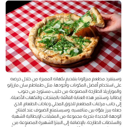
وسيتفرد مطعم ميزالونا بتقديم نكهاته المميزة من خلال حرصه
على استخدام أفضل المكونات وأجودها، مثل طماطم سان مارزانو
والموزاريلا الطازجة المصنوعة من حليب مستورد من جنوب
إيطاليا، وستثمر هذه العناية الفائقة بالمنتجات والنكهات الأصيلة،
إلى جانب مراعات المطعم للذوق المحلي وعادات الطعام، الذي
جعله يبرز بقوّة بين منافسيه. وسيستمتع الضيوف عند افتتاح
الوجهة الجديدة بتجربة مجموعة من المقبلات الإيطالية الشهية
والسلطات الطازجة، بالإضافة إلى البيتزا الشهيرة المصنوعة من