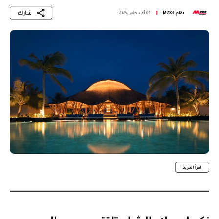
شارك
بقلم
M283
04 أغسطس 2026
اقرأ المزيد