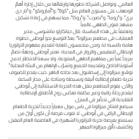
العالمي. وتواصل الشركة تطورها وارتقائها من خلال إدارة أهمّ
الوجهات على مستوى العالم مثل "كويّا"، و"أمازونكو"، و"بار دي
بري"، و"زوما"، و"نصرت"، و"روكا"، مما يسهم في إعادة تشكيل
مشهد فنون الطهي عالمياً.
وتعليقاً على هذه المناسبة، قال جيانكارلو ماتشوسي، مدير
العمليات في مطعم ميزالونا": يعدّ التوسع نحو أبوظبي خطوة
هامة بالنسبة لنا، ونحن متحمسون للغاية لتقديم مفهوم التراتوريا
الإيطالي للمقيمين والزوار في المدينة. تعتبر أبوظبي وجهةً تضمّ
مزيجاً غنياً من مفاهيم الطهي المتنوعة، ولا يسعنا الانتظار لدمج
أسلوبنا الخاصّ وتقديمه للجميع وتشرّب الإلهام من البيئة المحلية".
توسّع ميزالونا إلى إسطنبول بعد نجاحه الباهر، حيث يقدم للضيوف
تجربة طعام إيطالية أنيقة وبسيطة ومتاحة على مدار الساعة.
والآن، يقوم المطعم بنقل هذه التجربة الاستثنائية إلى أبوظبي،
ليقدم رحلةً راقية وغير مكلفة تعكس روح الأطباق الإيطالية
التقليدية التي تحضّر في المنزل.
سيضع افتتاح ميزالونا في ياس مول معياراً جديداً لتجربة الطعام
الإيطالي الراقي في أبوظبي. لا تفوت فرصة أن تكون أولّ من
يستمتع بفرصة تجربة التراتوريا الشهيرة في العاصمة العام المقبل،
واكتشف تألق ميزالونا المبهر.