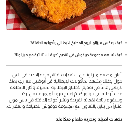
كيف يعكس ميزالونا روح المطبخ الايطالي وأجواءه الدافئة؟
كيف تسهم مجموعة دوغوش في تقديم تجربة استثنائية مع ميزالونا؟
أعلن مطعم ميزالونا عن استعداده افتتاح فرعه الجديد في ياس
مول لإغناء مشهد المأكولات الإيطالية في أبوظبي مع إرثٍ يمتدّ
لأربعين عاماً في تقديم الأطباق الإيطالية المميزة. وكان المطعم
قد بدأ رحلته في نيويورك ثمّ افتتح فروعاً مرموقة في تركيا،
وسيقوم بإتاحة نكهاته الفريدة ونشر أجوائه الدافئة في ياس مول
اعتباراً من يناير، بالتعاون مع مجموعة دوغوش للضيافة والعقارات.
نكهات اصيلة وتجربة طعام متكاملة