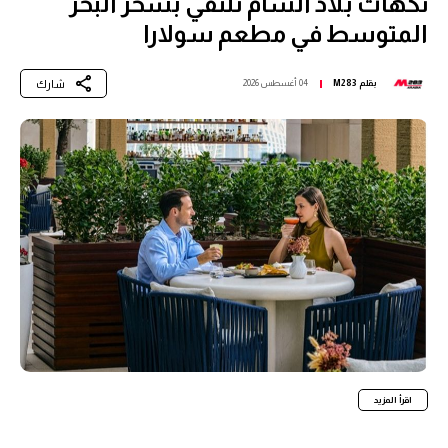
نكهات بلاد الشام تلتقي بسحر البحر
المتوسط في مطعم سولارا
شارك
بقلم
M283
04 أغسطس 2026
اقرأ المزيد