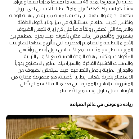
عجينة تمّ تخميرها لمدة 48 ساعة، ما يمنحها مذاقا خفيفاً وقواماً
هشاً. كما سيترك كعك "غران ماما" انطباعاً لا ينسى لدى الزوار
بنكهته الحلوة والشهية التي تضيف لمسة مميزة في نهاية الوجبة.
وتكتمل تجارب الطعام الاستثنائية في ميزالونا بالأجواء الدافئة
والمريحة التي تضفي رونقاً خاصاً على كلّ زيارة لتجعل الضيوف
يشعرون وكأنهم في رحاب مكانٍ يألفونه، حيث يمزج المطعم بين
الأجواء اللطيفة والتصاميم العصرية التي تتألق وسطها الطاولات
الموزعة بطريقةٍ مثالية تجمع الأشخاص حول أفضل وأشهى
المأكولات. وتكتمل هذه اللوحة الجميلة مع الألوان الترابية،
واللمسات الخشبية الفاخرة، والسيراميك الملون المصنوع يدوياً
والجدران المزينة بأجمل التصاميم، حيث سيتمكن الضيوف من
الاستمتاع بتجربة نكهات إيطاليا الأصيلة، مع مجموعة مختارة من
المشروبات الفاخرة المميزة، التي تعد مثالية للاستمتاع بأحلى
الأوقات قبل تناول وجبة مع الأصدقاء.
ريادة دوغوش في عالم الضيافة