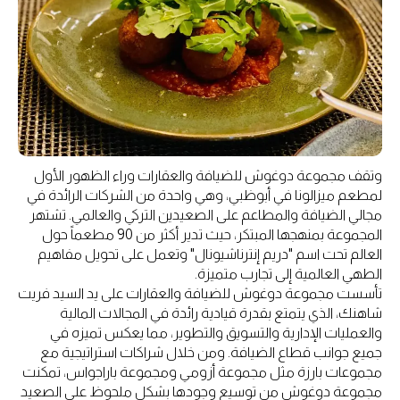
وتقف مجموعة دوغوش للضيافة والعقارات وراء الظهور الأول
لمطعم ميزالونا في أبوظبي، وهي واحدة من الشركات الرائدة في
مجالي الضيافة والمطاعم على الصعيدين التركي والعالمي. تشتهر
المجموعة بمنهجها المبتكر، حيث تدير أكثر من 90 مطعماً حول
العالم تحت اسم "دريم إنترناشيونال" وتعمل على تحويل مفاهيم
الطهي العالمية إلى تجارب متميزة.
تأسست مجموعة دوغوش للضيافة والعقارات على يد السيد فريت
شاهنك، الذي يتمتع بقدرة قيادية رائدة في المجالات المالية
والعمليات الإدارية والتسويق والتطوير، مما يعكس تميزه في
جميع جوانب قطاع الضيافة. ومن خلال شراكات استراتيجية مع
مجموعات بارزة مثل مجموعة أزومي ومجموعة باراجواس، تمكنت
مجموعة دوغوش من توسيع وجودها بشكل ملحوظ على الصعيد