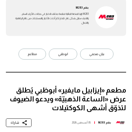
بقلم
M283
M283 ارابيا، المنصة المثالية لمتابعة مختلف الاخبار في مجالات الأزياء، السفر،
واللايف ستايل بشكل عام. تقدم لكم أحدث الأخبار والمستجدات من عالم الرفاهية
والجمال.
بيان صحفي
ابوظبي
مطاعم
مطعم «إيزابيل مايفير» أبوظبي يُطلق
عرض «الساعة الذهبيّة» ويدعو الضيوف
لتذوّق أشهى الكوكتيلات
شارك
بقلم
M283
05 أغسطس 2026