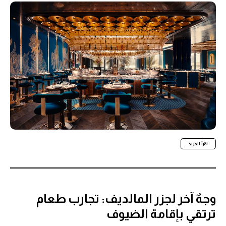
اقرأ المزيد
وجهٌ آخر لجزر المالديف: تجارب طعام
ترتقي بإقامة الضيوف