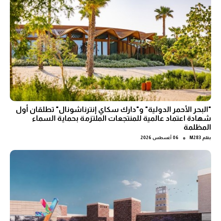
"البحر الأحمر الدولية" و"دارك سكاي إنترناشونال" تطلقان أول
شهادة اعتماد عالمية للمنتجعات الملتزمة بحماية السماء
المظلمة
●
بقلم
M283
06 أغسطس 2026