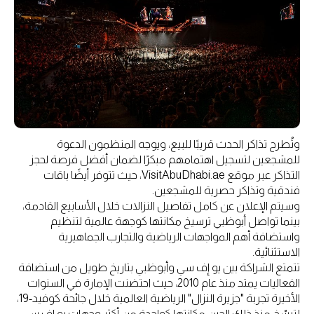
وتُطرح تذاكر الحدث قريبًا للبيع، ويوجه المنظمون الدعوة
للمشجعين لتسجيل اهتمامهم مبكرًا لضمان أفضل فرصة لحجز
التذاكر عبر موقع VisitAbuDhabi.ae، حيث تتوفر أيضًا باقات
فندقية وتذاكر حصرية للمشجعين.
وسيتم الإعلان عن كامل تفاصيل النزالات خلال الأسابيع القادمة،
بينما تواصل أبوظبي ترسيخ مكانتها كوجهة عالمية لتنظيم
واستضافة أهم المواجهات الرياضية والتجارب الجماهيرية
الاستثنائية.
تتمتع الشراكة بين يو إف سي وأبوظبي بتاريخ طويل من استضافة
الفعاليات يمتد منذ عام 2010، حيث احتضنت الإمارة في السنوات
الأخيرة تجربة "جزيرة النزال" الرياضية العالمية خلال جائحة كوفيد-19،
لترسّخ منذ ذلك الحين مكانتها كواحدة من أكثر وجهات يو إف سي