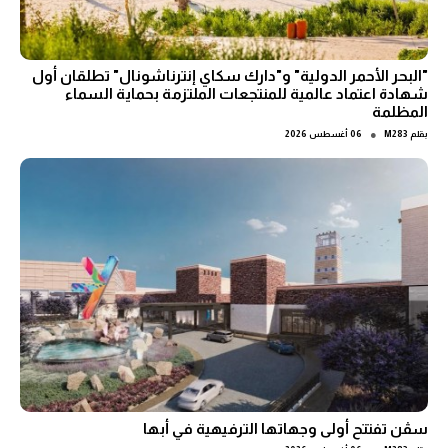
"البحر الأحمر الدولية" و"دارك سكاي إنترناشونال" تطلقان أول
شهادة اعتماد عالمية للمنتجعات الملتزمة بحماية السماء
المظلمة
●
بقلم
M283
06 أغسطس 2026
سڤن تفتتح أولى وجهاتها الترفيهية في أبها