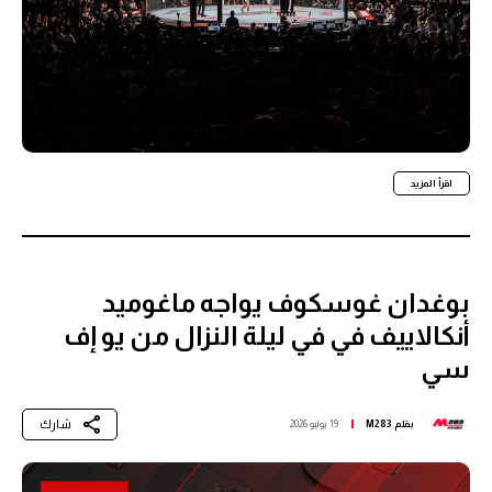
اقرأ المزيد
بوغدان غوسكوف يواجه ماغوميد
أنكالاييف في في ليلة النزال من يو إف
سي
شارك
بقلم
M283
19 يوليو 2026