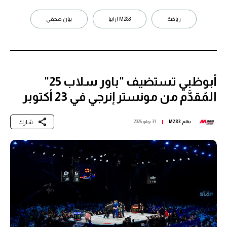
رياضة
M283 ارابيا
بيان صحفي
أبوظبي تستضيف "باور سلاب 25"
المُقدَّم من مونستر إنرجي في 23 أكتوبر
شارك
بقلم
M283
31 يوليو 2026