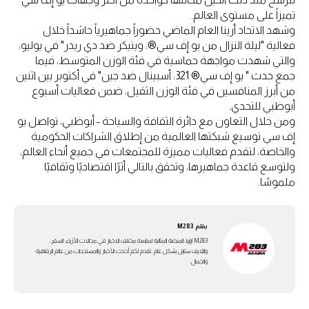
تميزاً على مستوى العالم.
وشهد الاتحاد أرينا العام الماضي حضوراً جماهيرياً حاشداً خلال
فعالية "ليلة النزال من يو إف سي®: ويتيكر ضد دي ريدر" في يوليو،
والتي شهدت مواجهة حماسية في فئة الوزن المتوسط، فيما
جمع حدث " يو إف سي® 321: أسبينال ضد جين" في أكتوبر بين اثنين
من أبرز المنافسين في فئة الوزن الثقيل، ضمن فعاليات أسبوع
أبوظبي للتحدي.
ومن خلال التعاون مع دائرة الثقافة والسياحة - أبوظبي، تواصل يو
إف سي توسيع شبكتها العالمية من إطلاق الشراكات الحكومية
والخاصة، لتقدم فعاليات مميزة للمجتمعات في جميع أنحاء العالم،
ولتوسع قاعدة جماهيرها، وتحقق بالتالي أثرًا اقتصاديًا وثقافيًا
ملموسًا.
بقلم
M283
M283 ارابيا، المنصة المثالية لمتابعة مختلف الاخبار في مجالات الأزياء، السفر،
واللايف ستايل بشكل عام. تقدم لكم أحدث الأخبار والمستجدات من عالم الرفاهية
والجمال.