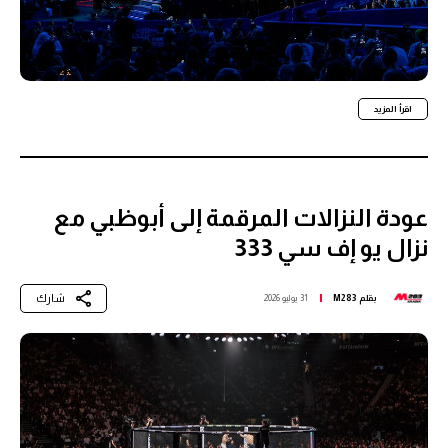
اقرأ المزيد
عودة النزالات المرقمة إلى أبوظبي مع
نزال يو إف سي 333
شارك
بقلم
M283
31 يوليو 2026