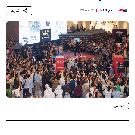
شارك
بقلم
M283
30 يوليو 2026
اقرأ المزيد