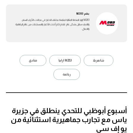
بقلم
M283
M283 ارابيا، المنصة المثالية لمتابعة مختلف الاخبار في مجالات الأزياء، السفر،
واللايف ستايل بشكل عام. تقدم لكم أحدث الأخبار والمستجدات من عالم الرفاهية
والجمال.
شانغريلا
M283 ارابيا
فنادق
رياضة
أسبوع أبوظبي للتحدي ينطلق في جزيرة
ياس مع تجارب جماهيرية استثنائية من
يو إف سي