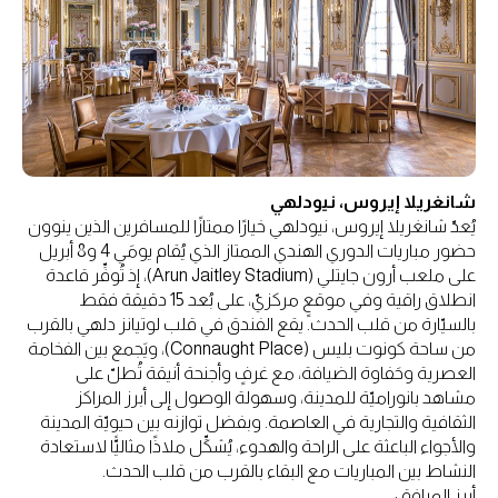
شانغريلا إيروس، نيودلهي
يُعدّ شانغريلا إيروس، نيودلهي خيارًا ممتازًا للمسافرين الذين ينوون
حضور مباريات الدوري الهندي الممتاز الذي يُقام يومَي 4 و8 أبريل
على ملعب أرون جايتلي (Arun Jaitley Stadium)، إذ تُوفِّر قاعدة
انطلاق راقية وفي موقعٍ مركزيّ، على بُعد 15 دقيقة فقط
بالسيّارة من قلب الحدث. يقع الفندق في قلب لوتيانز دلهي بالقرب
من ساحة كونوت بليس (Connaught Place)، ويَجمع بين الفخامة
العصرية وحَفاوة الضيافة، مع غرفٍ وأجنحة أنيقة تُطلّ على
مشاهد بانوراميّة للمدينة، وسهولة الوصول إلى أبرز المراكز
الثقافية والتجارية في العاصمة. وبفضل توازنه بين حيويّة المدينة
والأجواء الباعثة على الراحة والهدوء، يُشكِّل ملاذًا مثاليًّا لاستعادة
النشاط بين المباريات مع البقاء بالقرب من قلب الحدث.
أبرز المرافق: