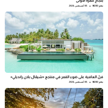
بنجاح للمرة الأولى
●
بقلم
M283
05 أغسطس 2026
فنّ العافية على ضوء القمر في منتجع «شيڤال بلان رانديلي»
●
بقلم
M283
05 أغسطس 2026