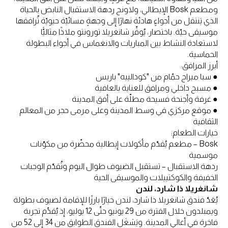
ومطعم Bosk الإيطالي، ولاونج ردهة الاستقبال النابض بالحياة
الذي يَنتقل من أجواءٍ هادئة نهارًا إلى وجهةٍ مسائيّة حيويّة تُرافقها
موسيقى حيّة. باختصار، يُوفِّر شانغريلا تورونتو ملاذًا مثاليًّا
لاستعادة النشاط بين المباريات والانغماس في أجواء البطولة
الحماسية.
أبرز المرافق:
● سبا ميراج حمّام من "كودالييه" باريس
● مسبح داخلي ومرافق للعناية بالعافية
● غرفة وأجنحة فسيحة مطلّة على أفق المدينة
● موقع مركزي في وسط المدينة وعلى مرمى حجر من المعالم
الثقافية
خيارات الطعام:
Bosk – مطعم يُقدّم مأكولات إيطالية محضّرة من مكوّنات
موسمية
ردهة الاستقبال – تستقبل الضيوف طوال اليوم وتُقدّم الوجبات
الخفيفة والكوكتييلات والموسيقى الحية
شانغريلا ذا شارد، لندن
يُعَدّ فندق شانغريلا ذا شارد، لندن خيارًا بارزًا للإقامة لضيوف بطولة
ويمبلدون خلال الفترة من 29 يونيو حتّى 12 يوليو، إذ يُقدِّم تجربة
فاخرة في أعالي المدينة. ويَشغَل الفندق الطوابق من 34 إلى 52 من