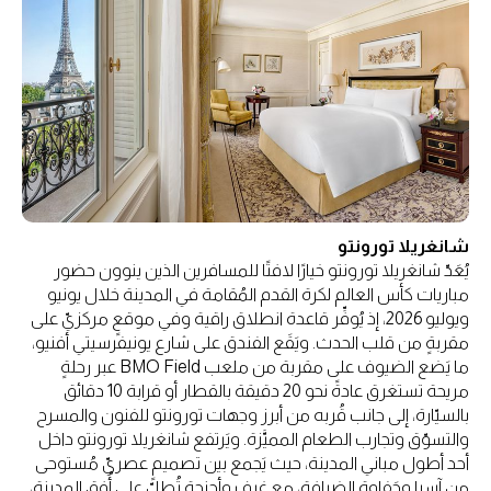
شانغريلا تورونتو
يُعَدّ شانغريلا تورونتو خيارًا لافتًا للمسافرين الذين ينوون حضور
مباريات كأس العالم لكرة القدم المُقامة في المدينة خلال يونيو
ويوليو 2026، إذ يُوفِّر قاعدة انطلاق راقية وفي موقعٍ مركزيّ على
مقربةٍ من قلب الحدث. ويَقَع الفندق على شارع يونيفرسيتي أفنيو،
ما يَضع الضيوف على مقربة من ملعب BMO Field عبر رحلةٍ
مريحة تستغرق عادةً نحو 20 دقيقة بالقطار أو قرابة 10 دقائق
بالسيّارة، إلى جانب قُربه من أبرز وجهات تورونتو للفنون والمسرح
والتسوّق وتجارب الطعام المميَّزة. ويَرتفع شانغريلا تورونتو داخل
أحد أطول مباني المدينة، حيث يَجمع بين تصميمٍ عصريّ مُستوحى
من آسيا وحَفاوة الضيافة، مع غرفٍ وأجنحة تُطلّ على أُفق المدينة،