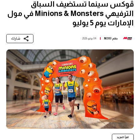
ڤوكس سينما تستضيف السباق
الترفيهي Minions & Monsters في مول
الإمارات يوم 5 يوليو
شارك
بقلم
M283
04 يوليو 2026
اقرأ المزيد