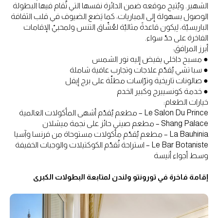
الشهير. ويُتيح موقعه ضمن الدائرة نفسها التي تُقام فيها البطولة
الوصول بسهولة إلى المباريات، كما يَضع الضيوف في قلب الثقافة
الباريسيّة، لِيكون قاعدةً مثاليّة لعُشّاق التنس ولمحبيّ الإقامات
الفاخرة على حدّ سواء.
أبرز المرافق:
● مسبح داخلي يفيض إليه نور الشمس
● سبا تشي يُقدّم علاجات وتجارب عافية شاملة
● صالونات تاريخية وترّاسات مطلّة على برج إيفل
● خدمة كونسييرج وكبير الخدم
خيارات الطعام:
Le Salon Du Prince – مطعم يُقدّم أشهى المأكولات العالمية
Shang Palace – مطعم صيني حائز على نجمة ميشلان
La Bauhinia – مطعم يُقدّم مأكولات مستوحاة من فرنسا وآسيا
Le Bar Botaniste – استراحة تُقدّم الكوكتيلات والوجبات الخفيفة
وسط أجواء أنيسة
إقامة فاخرة في تورونتو ولندن لمتابعة البطولات الكبرى