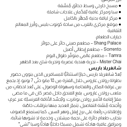
● مسبح خارجي وسط حدائق مُنسَّقة
● سبا ومركز عافية يُقدِّمان علاجات شاملة
● مركز لياقة بدنية مُجهَّز بالكامل
● موقع مركزي بالقرب من ساحة كونوت بليس وأبرز المعالم
الثقافية
خيارات الطعام:
Shang Palace – مطعم صيني حائز على جوائز
Sorrento – مطعم إيطالي أصيل
Tamra – مطعم عالمي متوفّر طوال اليوم
Mister Chai – تجربة هندية عصرية وتجربة شاي بعد الظهر
شانغريلا باريس
يُعدّ شانغريلا باريس خيارًا استثنائيًّا للمسافرين الذين ينوون حضور
بطولة رولان غاروس خلال الفترة من 18 مايو حتّى 7 يونيو، إذ يجمع
بين عراقة المكان والفخامة وسهولة الوصول، على بُعد لحظاتٍ من
ملعب رولان غاروس. يقع الفندق داخل قصر كان في ما مضى
مقرّ إقامة الأمير رولان بونابرت، ويُجسِّد الأناقة الفرنسيّة عبر غرفٍ
وأجنحة مُتقَنة التفاصيل، يَتميّز العديد منها بتراسّات خاصّة
وإطلالاتٍ رائعة على برج إيفل ونهر السين. كما يَستمتع الضيوف
بتجارب طعام حائزة على نجمة ميشلان، وخدمةٍ لا تشوبها شائبة،
ومرافق عافية هادئة تشمل مسبحًا داخليًّا هادئًا وسبا "تشي"