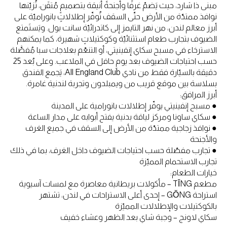
مبنى ذا شارد، حيث يَضمّ غرفًا وأجنحةً أنيقة بتصميمٍ مُتقَن، تُزيّنها
نوافذ ممتدّة من الأرض حتّى السقف تُوفّر إطلالاتٍ بانوراميّة على
أبرز معالم لندن، من نهر التايمز إلى كاتدرائيّة سانت بول. ويَستَمتع
الضيوف بتجارب طعام استثنائيّة وكوكتيلاتٍ شهيرة، كما يمكنهم
الاسترخاء في مسبح سكاي إنفينيتي، أو التنعّم بعلاجات سبا مُفصَّلة
حسب احتياجات الضيوف بعد يومٍ حافل في الملاعب. وعلى بُعد 25
دقيقة بالسيّارة فقط من نادي All England Club، يَجمع الفندق
بسلاسة بين موقع قريب من ويمبلدون وتجربة لندنية غامرة.
أبرز المرافق:
● مسبح إنفينيتي يوفّر إطلالات بانورامية على المدينة
● سكاي ساونا ومركز لياقة بدنية يفتح أبوابه على مدار الساعة
● نوافذ زجاجية ممتدّة من الأرض إلى السقف في جميع الغرف
والأجنحة
● تجارب مفصّلة حسب احتياجات الضيوف داخل الغرف، بما في ذلك
تجارب الاستحمام المميّزة
خيارات الطعام:
مطعم TĪNG – مأكولات بريطانية معاصرة مع لمسات آسيوية
استراحة GŎNG – إحدى أعلى الاستراحات في لندن، تشتهر
بالكوكتيلات والإطلالات المميّزة
سكاي لاونج – وجبة شاي بعد الظهر وعشاء خفيف