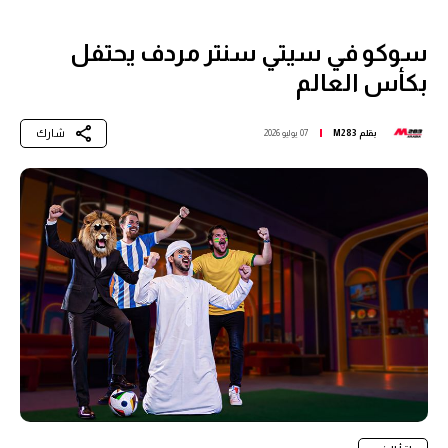
سوكو في سيتي سنتر مردف يحتفل
بكأس العالم
شارك
بقلم
M283
07 يوليو 2026