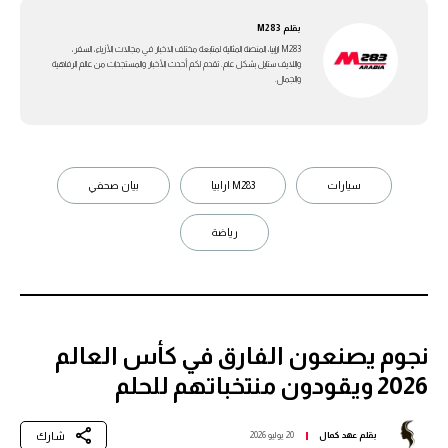
بقلم
M283
M283 ارابيا، المنصة المثالية لمتابعة مختلف الاخبار في مجالات الأزياء، السفر،
واللايف ستايل بشكل عام. تقدم لكم أحدث الأخبار والمستجدات من عالم الرفاهية
والجمال.
سيارات
M283 ارابيا
بيان صحفي
رياضة
نجوم يصنعون الفارق في كأس العالم
2026 ويقودون منتخباتهم للحلم
شارك
بقلم
عهد كمال
20 يوليو 2026