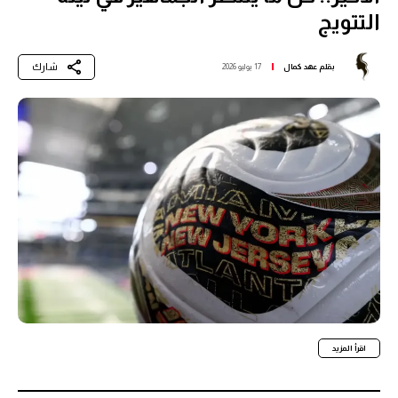
التتويج
شارك
بقلم
عهد كمال
17 يوليو 2026
اقرأ المزيد