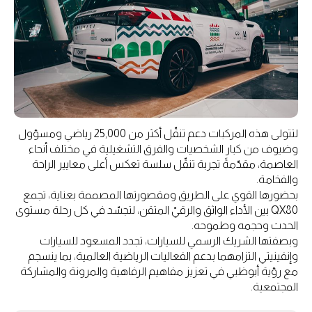
لتتولى هذه المركبات دعم تنقّل أكثر من 25,000 رياضي ومسؤول
وضيوف من كبار الشخصيات والفرق التشغيلية في مختلف أنحاء
العاصمة، مقدّمةً تجربة تنقّل سلسة تعكس أعلى معايير الراحة
والفخامة.
بحضورها القوي على الطريق ومقصورتها المصممة بعناية، تجمع
QX80 بين الأداء الواثق والرقيّ المتقن، لتجسّد في كل رحلة مستوى
الحدث وحجمه وطموحه.
وبصفتها الشريك الرسمي للسيارات، تجدد المسعود للسيارات
وإنفينيتي التزامهما بدعم الفعاليات الرياضية العالمية، بما ينسجم
مع رؤية أبوظبي في تعزيز مفاهيم الرفاهية والمرونة والمشاركة
المجتمعية.