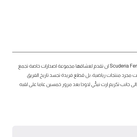
مع اقتراب جائزة ايطاليا الكبرى لعام 2025 في مونزا، قررت Scuderia Ferrari ان تقدم لعشاقها مجموعة اصدارات خاصة تجمع
ت مجرد منتجات رياضية، بل قطع فريدة تجسد تاريخ الفريق
رتباطه بالابطال مثل Lewis Hamilton وCharles Leclerc، الى جانب تكريم ارث نيكّي لاودا بعد مرور خمسين عاما على لقبه