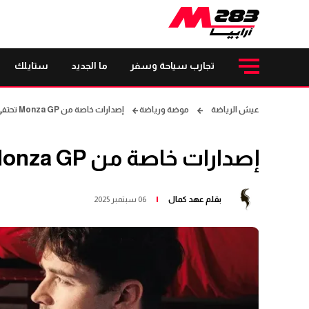
تجارب سياحة وسفر
ما الجديد
ستايلك
عيش الرياضة
موضة ورياضة
إصدارات خاصة من Monza GP تحتفي بروح فيراري
إصدارات خاصة من Monza GP تحتفي بروح فيراري
بقلم
عهد كمال
06 سبتمبر 2025