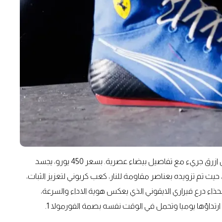
حذاء Speedcat Pro يعود في نسخة حصرية لمونزا 2025 بلون ازرق جريء مع تفاصيل بيضاء عصرية. بسعر 450 يورو، يجسد
، حيث تم تزويده بعناصر مقاومة للنار، كعب كربوني لتعزيز الثبات،
ذاء درع فيراري الايقوني الذي يعكس هوية الاداء والسرعة،
ارتداؤها يوميا وتحمل في الوقت نفسه بصمة الفورمولا 1.