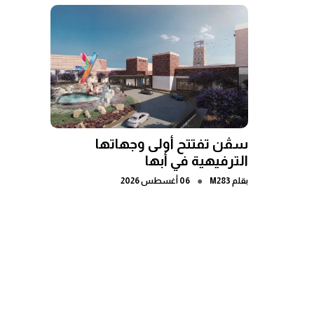
سڤن تفتتح أولى وجهاتها
الترفيهية في أبها
●
بقلم
M283
06 أغسطس 2026