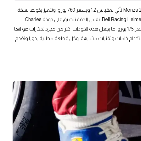
الخوذة المصغرة التي تحمل تصميم Lewis Hamilton في Monza 2025 تأتي بمقياس 1:2 وبسعر 760 يورو، وتتميز بكونها نسخة
دقيقة من خوذته الاصلية HP77 التي صممت بالتعاون مع Bell Racing Helmets. نفس الدقة تنطبق على خوذة Charles
Leclerc المصغرة التي تعرض الوان علم موناكو ورقمه 16، بسعر 175 يورو. ما يجعل هذه الخوذات اكثر من مجرد تذكارات هو انها
تخدام خامات وتقنيات مشابهة، وكل قطعة مطلية يدويا وتقدم