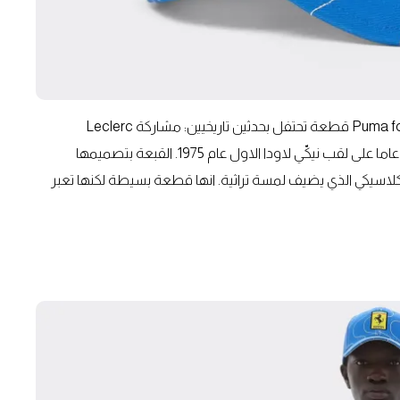
بسعر 50 يورو، تمثل القبعة الخاصة بمونزا 2025 من Puma for Ferrari قطعة تحتفل بحدثين تاريخيين: مشاركة Leclerc
وHamilton لاول مرة كزملاء على حلبة مونزا، ومرور خمسين عاما على لقب نيكّي لاودا الاول عام 1975. القبعة بتصميمها
لكلاسيكي الذي يضيف لمسة تراثية. انها قطعة بسيطة لكنها تعبر