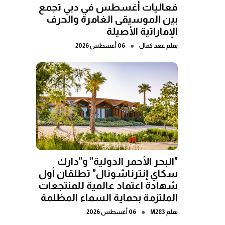
فعاليات أغسطس في دبي تجمع
بين الموسيقى الغامرة والحرف
الإماراتية الأصيلة
●
بقلم
عهد كمال
06 أغسطس 2026
"البحر الأحمر الدولية" و"دارك
سكاي إنترناشونال" تطلقان أول
شهادة اعتماد عالمية للمنتجعات
الملتزمة بحماية السماء المظلمة
●
بقلم
M283
06 أغسطس 2026