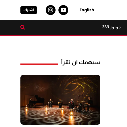
English
اشترك
موتور 283
سيهمك ان تقرأ