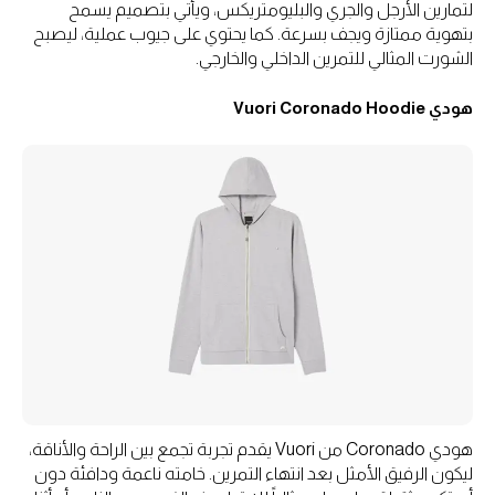
لتمارين الأرجل والجري والبليومتريكس، ويأتي بتصميم يسمح
بتهوية ممتازة ويجف بسرعة. كما يحتوي على جيوب عملية، ليصبح
الشورت المثالي للتمرين الداخلي والخارجي.
هودي Vuori Coronado Hoodie
هودي Coronado من Vuori يقدم تجربة تجمع بين الراحة والأناقة،
ليكون الرفيق الأمثل بعد انتهاء التمرين. خامته ناعمة ودافئة دون