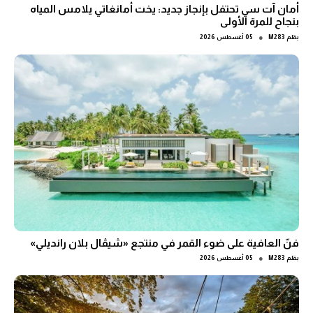
أمان آت سي تحتفل بإنجاز جديد: يخت أمانغاتي يلامس المياه
بنجاح للمرة الأولى
●
بقلم
M283
05 أغسطس 2026
فنّ العافية على ضوء القمر في منتجع «شيڤال بلان رانديلي»
●
بقلم
M283
05 أغسطس 2026