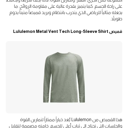
على راحة الجسم. كما يتميز بقدرة عالية على مقاومة الروائح، ما
يجعله مثالياً للرياضي الذي يتدرب بانتظام ويريد قميصاً متيناً يدوم
طويلاً.
قميص Lululemon Metal Vent Tech Long-Sleeve Shirt
هذا القميص من Lululemon يُعد خياراً ممتازاً لتمارين القوة
والجلسات التي تحتاج إلى ثبات أعلى للجسم. خامته مصممة لتقليل