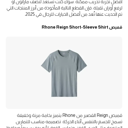
أفضل تجربة تدريب ممكنة. سواء كنت تستعد لنصف ماراثون أو
لرفع أوزان ثقيلة، فإن القطع التالية المأخوذة من أبرز المنتجات التي
تم الحديث عنها تُعد من أفضل الخيارات للرجال في 2025.
قميص Rhone Reign Short-Sleeve Shirt
قميص Reign القصير من Rhone يتميز بخامة مرنة وخفيفة
تسمح للجسم بالتنفس أثناء الحركة. تصميمه مناسب للتمارين
المتنوعة مثل الجري، القفز، وتمارين القوة، لأنه يجف سريعاً ويحافظ