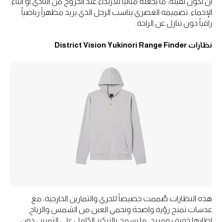
أن تكون ثقيلة، ما يجعله مثالياً للارتداء عند الخروج من النادي أو أثناء
الإحماء. تصميمه العصري يناسب الرجل الذي يريد مظهراً رياضياً
راقياً دون تنازل عن الراحة.
نظارات District Vision Yukinori Range Finder
هذه النظارات صُممت خصيصاً للجري والتمارين الخارجية، مع
عدسات تمنح رؤية واضحة وتحمي العين من الشمس والرياح.
إطارها خفيف ومريح، ما يسمح بالتركيز الكامل على التمرين دون