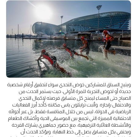
ويتيح السباق للمشاركين خوض التحدي سواء لتحقيق أرقام شخصية
جديدة أو لخوض التجربة للمرة الأولى، حيث يستمر الحدث من
الصباح حتى المساء ليمنح كل متسابق فرصته لإكمال التحدي
والاحتفال بإنجازه. وأثبت ترايثلون ياس مكانته كأحد أبرز الفعاليات
الرياضية في الدولة، ليس من خلال المنافسة فقط، بل عبر أجوائه
الاحتفالية المميزة التي تجمع بين الموسيقى الحية وأكشاك الطعام
والأنشطة العائلية الترفيهية، مع حضور جماهيري يشارك الفرحة
ويحتفي بكل متسابق يصل إلى خط النهاية. ويؤكد الحدث أن