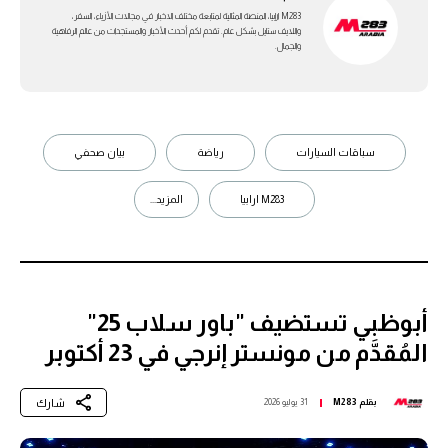
M283 ارابيا، المنصة المثالية لمتابعة مختلف الاخبار في مجالات الأزياء، السفر،
واللايف ستايل بشكل عام. تقدم لكم أحدث الأخبار والمستجدات من عالم الرفاهية
والجمال.
سباقات السيارات
رياضة
بيان صحفي
M283 ارابيا
المزيد...
أبوظبي تستضيف "باور سلاب 25"
المُقدَّم من مونستر إنرجي في 23 أكتوبر
شارك
بقلم
M283
31 يوليو 2026