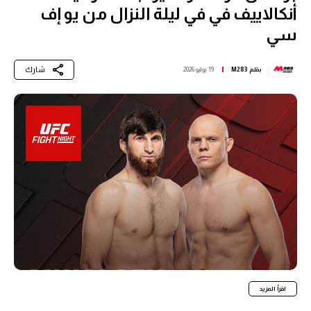
أنكالاييف في في ليلة النزال من يو إف
سي
شارك
بقلم
M283
19 يوليو 2026
اقرأ المزيد