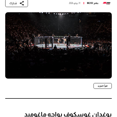
شارك
بقلم
M283
31 يوليو 2026
اقرأ المزيد
بوغدان غوسكوف يواجه ماغوميد