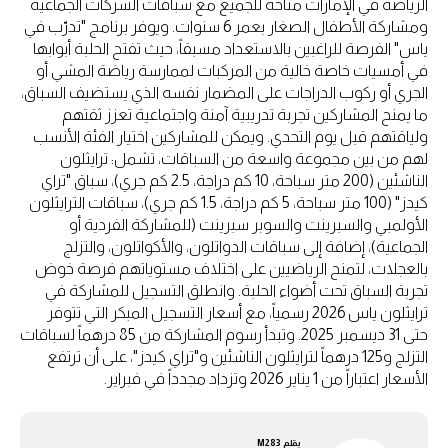
الرياضة في الإمارات متاحة للجميع مع سباقات الشركات الجماعية
ومشاركة الأطفال الصغار بعمر 6 سنوات. ويوفر برنامج "تدرّب في
ياس" الفرصة للراغبين بالاستعداد مسبقاً، حيث تفتح الحلبة أبوابها
في أمسيات خاصة خالية من المركبات لممارسة رياضة المشي أو
الجري أو ركوب الدراجات على المضمار نفسه الذي يستضيف السباق،
ما يمنح المشاركين تجربة تدريبية آمنة واجتماعية تعزز ثقتهم
ولياقتهم قبل يوم التحدي. ويمكن للمشاركين اختيار الفئة الأنسب
لهم من بين مجموعة واسعة من السباقات، تشمل: ترايثلون
الناشئين (200 متر سباحة، 10 كم دراجة، 2.5 كم جري)، سباق "تراي
كيدز" (100 متر سباحة، 5 كم دراجة، 1.5 كم جري)، سباقات الترايثلون
الأولمبي والسبرينت والسوبر سبرينت (للمشاركة الفردية أو
الجماعية)، إضافة إلى سباقات الدواتلون، والأكواتلون، والتزلج
بالعجلات، لتمنح الرياضيين على اختلاف مستوياتهم فرصة خوض
تجربة السباق تحت أضواء الحلبة. وانطلق التسجيل للمشاركة في
ترايثلون ياس 2026 رسمياً، مع أسعار التسجيل المبكر التي تتوفر
حتى 31 ديسمبر 2025. وتبدأ رسوم المشاركة من 85 درهماً لسباقات
التزلج و125 درهماً لترايثلون الناشئين و"تراي كيدز"، على أن ترتفع
الأسعار اعتباراً من 1 يناير 2026 وتزداد مجدداً في فبراير.
بقلم
M283