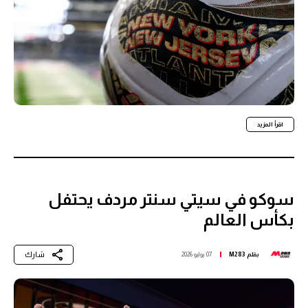
اقرأ المزيد
سوكو في سيتي سنتر مردف يحتفل
بكأس العالم
شارك
بقلم
M283
07 يوليو 2026