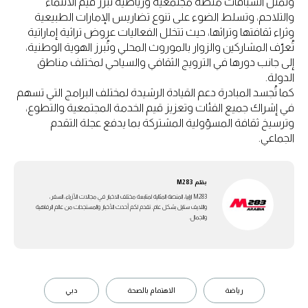
وتمثل السباقات منصة مجتمعية ورياضية تُبرز قيم الانتماء
والتلاحم، وتسلط الضوء على تنوع تضاريس الإمارات الطبيعية
وثراء ثقافتها وتراثها، حيث تتخلل الفعاليات عروض تراثية إماراتية
تُعرّف المشاركين والزوار بالموروث المحلي وتُبرز الهوية الوطنية،
إلى جانب دورها في الترويج الثقافي والسياحي لمختلف مناطق
الدولة.
كما تُجسد المبادرة دعم القيادة الرشيدة لمختلف البرامج التي تسهم
في إشراك جميع الفئات وتعزيز قيم الخدمة المجتمعية والتطوع،
وترسيخ ثقافة المسؤولية المشتركة بما يدفع عجلة التقدم
الجماعي.
بقلم
M283
M283 ارابيا، المنصة المثالية لمتابعة مختلف الاخبار في مجالات الأزياء، السفر،
واللايف ستايل بشكل عام. تقدم لكم أحدث الأخبار والمستجدات من عالم الرفاهية
والجمال.
رياضة
الاهتمام بالصحة
دبي