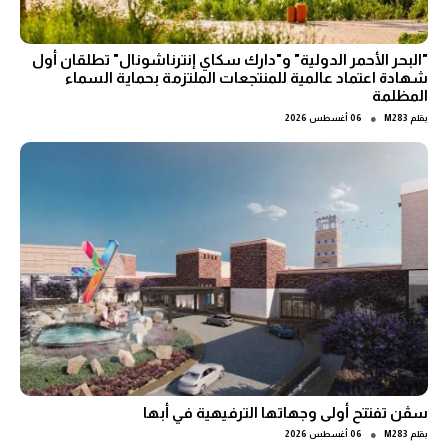
"البحر الأحمر الدولية" و"دارك سكاي إنترناشونال" تطلقان أول
شهادة اعتماد عالمية للمنتجعات الملتزمة بحماية السماء
المظلمة
●
بقلم
M283
06 أغسطس 2026
سڤن تفتتح أولى وجهاتها الترفيهية في أبها
●
بقلم
M283
06 أغسطس 2026