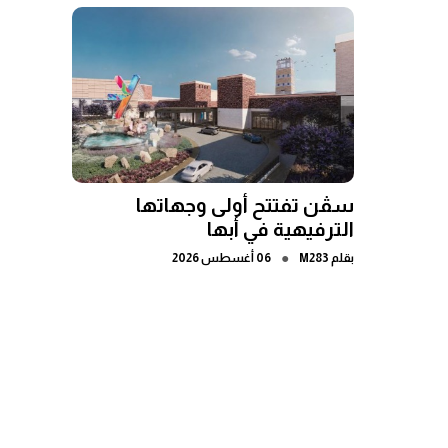
سڤن تفتتح أولى وجهاتها
الترفيهية في أبها
●
بقلم
M283
06 أغسطس 2026