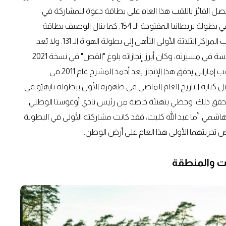
 الفائز باللقب هذا العام على بطاقة دعوة للمشاركة في
بطولة الماسترز 2026، إضافة إلى إعفاء مباشر من التصفيات في بطولة بريطانيا المفتوحة الـ 154. كما ينال الوصيف بطاقة
المشاركة في التصفيات المؤهلة لـ"ذا أوبن"، فيما يضمن أصحاب المراكز الثلاثة الأولى التأهل إلى بطولة الهواة الـ 131. ولا يُعد
أحمد سكيك غريباً عن البطولة، إذ يشارك هذا العام للمرة السادسة في مسيرته، وكان أبرز إنجازاته بلوغ "القص" في نسخة 2021
التي أقيمت في نادي خور دبي للجولف واليخوت، ليصبح ثاني لاعب إماراتي يحقق هذا الإنجاز بعد أحمد المشرخ عام 2011 في
 كتابة التاريخ العام الماضي في ظهوره الأول ببطولة تايهيّو في
 يحقق ذلك، وحظي بتهنئة خاصة من رئيس نادي أوغوستا الوطني،
 الهاشمي. أما عبد الله كلبت، فقد كانت مشاركته الأولى في البطولة
 تجربتهما الأولى هذا العام على أرض الوطن.
ات والمنطقة