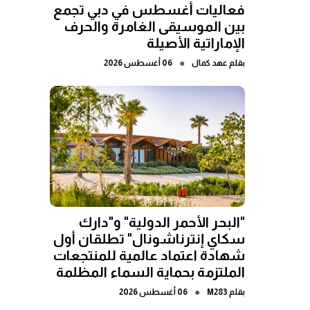
فعاليات أغسطس في دبي تجمع
بين الموسيقى الغامرة والحرف
الإماراتية الأصيلة
●
بقلم
عهد كمال
06 أغسطس 2026
"البحر الأحمر الدولية" و"دارك
سكاي إنترناشونال" تطلقان أول
شهادة اعتماد عالمية للمنتجعات
الملتزمة بحماية السماء المظلمة
●
بقلم
M283
06 أغسطس 2026