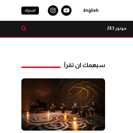
English
اشترك
موتور 283
سيهمك ان تقرأ