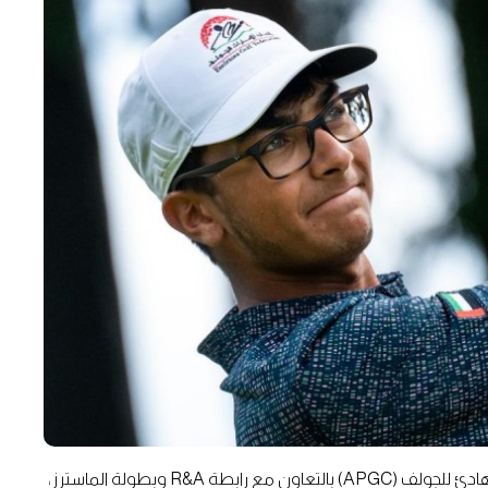
وأُطلقت البطولة عام 2009 بمبادرة من اتحاد آسيا والمحيط الهادئ للجولف (APGC) بالتعاون مع رابطة R&A وبطولة الماسترز،