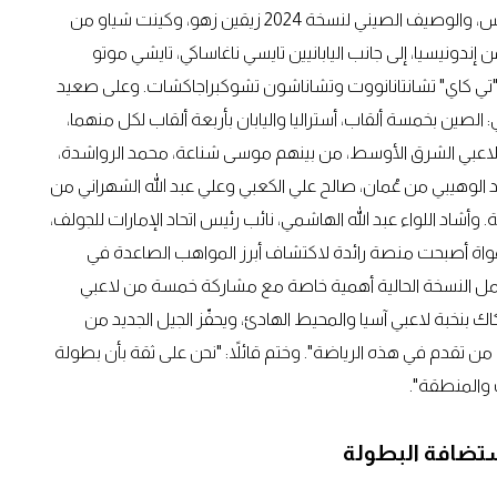
والمحيط الهادئ للجولف. ويبرز من بينهم الأسترالي هاري تاكيس، والوصيف الصيني لنسخة 2024 زيقين زهو، وكينت شياو من
ندونيسيا، إلى جانب اليابانيين تايسي ناغاساكي، تايشي موتو
انون "تي كاي" تشانتانانووت وتشاناشون تشوكبراجاكشات. وعلى صعيد
 الصين بخمسة ألقاب، أستراليا واليابان بأربعة ألقاب لكل منهما،
 لاعبي الشرق الأوسط، من بينهم موسى شناعة، محمد الرواشدة،
 الوهيبي من عُمان، صالح علي الكعبي وعلي عبد الله الشهراني من
شاد اللواء عبد الله الهاشمي، نائب رئيس اتحاد الإمارات للجولف،
هواة أصبحت منصة رائدة لاكتشاف أبرز المواهب الصاعدة في
تحمل النسخة الحالية أهمية خاصة مع مشاركة خمسة من لاعبي
 بنخبة لاعبي آسيا والمحيط الهادئ، ويحفّز الجيل الجديد من
 من تقدم في هذه الرياضة". وختم قائلاً: "نحن على ثقة بأن بطولة
 والمنطقة".
تضافة البطولة