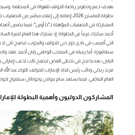
بهدف دعم وتطوير رياضة الجولف للهواة في المنطقة. وسيحصل
سنغافورة. أما زميله في المنتخب الوطني رايان أحمد، فقد واصل
اليابان، بعدما نجح في تخطي القص ليصبح ثالث لاعب إماراتي
فريد ريدلي ونائب رئيس اتحاد الإمارات للجولف، اللواء عبد الله
العام الماضي، فيما يستعد سام مولان وجوناثان سيلفراج لخوض
المشاركون الدوليون وأهمية البطولة للإمار