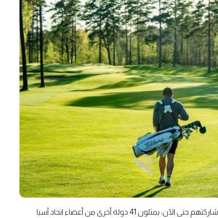
إلى جانب خماسي الإمارات، أكد 116 لاعباً من أصل 120 مقعداً مشاركتهم حتى الآن، يمثلون 41 دولة أخرى من أعضاء اتحاد آسيا