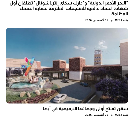
"البحر الأحمر الدولية" و"دارك سكاي إنترناشونال" تطلقان أول
شهادة اعتماد عالمية للمنتجعات الملتزمة بحماية السماء
المظلمة
●
بقلم
M283
06 أغسطس 2026
سڤن تفتتح أولى وجهاتها الترفيهية في أبها
●
بقلم
M283
06 أغسطس 2026