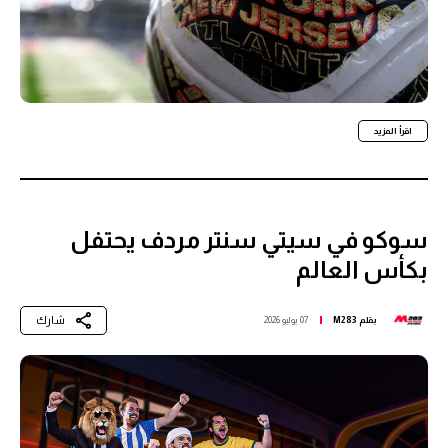
اقرأ المزيد
سوكو في سيتي سنتر مردف يحتفل
بكأس العالم
شارك
بقلم
M283
07 يوليو 2026