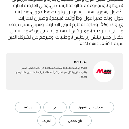
(ميركاتو)، ومجموعة عبد الواحد الرستماني، ودبي القابضة لإدارة
الأصول (سوق السيف، وبلوواترز، وابن بطوطة مول، وند الشبا
مول، وبالم جميرا مول، وذا أوتلت فيليدج)، وطيران الإمارات،
وإينوك، وe& ، وماجد الفطيم (مول الإمارات، وسيتي سنتر مردف،
وسيتي سنتر ديرة)، وميريكس للاستثمار (سيتي ووك، وذا بييتش
مقابل جميرا بيتش ريزيدنس)، وطلبات، وغيرهم من الشركاء الذين
سيتم الكشف عنهم لاحقاً.
بقلم
M283
M283 ارابيا، المنصة المثالية لمتابعة مختلف الاخبار في مجالات الأزياء، السفر،
واللايف ستايل بشكل عام. تقدم لكم أحدث الأخبار والمستجدات من عالم الرفاهية
والجمال.
مهرجان دبي للتسوق
دبي
رياضة
بيان صحفي
المزيد...