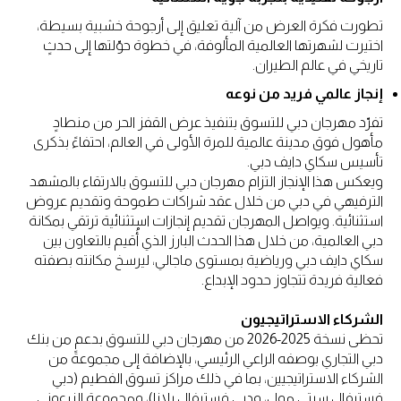
تطورت فكرة العرض من آلية تعليق إلى أرجوحة خشبية بسيطة،
اختيرت لشهرتها العالمية المألوفة، في خطوة حوّلتها إلى حدثٍ
تاريخي في عالم الطيران.
إنجاز عالمي فريد من نوعه
تفرّد مهرجان دبي للتسوق بتنفيذ عرض القفز الحر من منطادٍ
مأهول فوق مدينة عالمية للمرة الأولى في العالم، احتفاءً بذكرى
تأسيس سكاي دايف دبي.
ويعكس هذا الإنجاز التزام مهرجان دبي للتسوق بالارتقاء بالمشهد
الترفيهي في دبي من خلال عقد شراكات طموحة وتقديم عروض
استثنائية. ويواصل المهرجان تقديم إنجازات استثنائية ترتقي بمكانة
دبي العالمية، من خلال هذا الحدث البارز الذي أُقيم بالتعاون بين
سكاي دايف دبي ورياضية بمستوى ماجالي، ليرسخ مكانته بصفته
فعالية فريدة تتجاوز حدود الإبداع.
الشركاء الاستراتيجيون
تحظى نسخة 2025-2026 من مهرجان دبي للتسوق بدعمٍ من بنك
دبي التجاري بوصفه الراعي الرئيسي، بالإضافة إلى مجموعة من
الشركاء الاستراتيجيين، بما في ذلك مراكز تسوق الفطيم (دبي
فستيفال سيتي مول، ودبي فستيفال بلازا)، ومجموعة الزرعوني