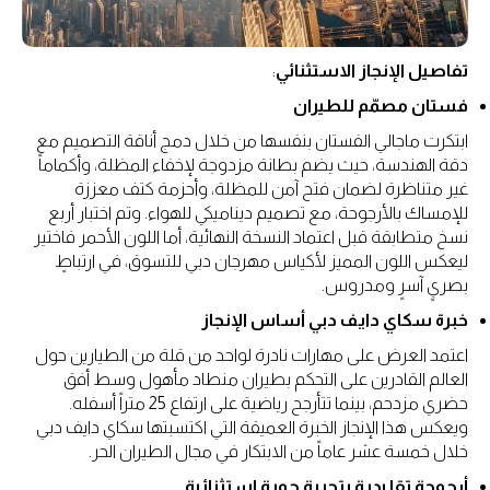
تفاصيل الإنجاز الاستثنائي
:
فستان مصمّم للطيران
ابتكرت ماجالي الفستان بنفسها من خلال دمج أناقة التصميم مع
دقة الهندسة، حيث يضم بطانة مزدوجة لإخفاء المظلة، وأكماماً
غير متناظرة لضمان فتح آمن للمظلة، وأحزمة كتف معززة
للإمساك بالأرجوحة، مع تصميم ديناميكي للهواء. وتم اختبار أربع
نسخ متطابقة قبل اعتماد النسخة النهائية، أما اللون الأحمر فاختير
ليعكس اللون المميز لأكياس مهرجان دبي للتسوق، في ارتباطٍ
بصريٍ آسرٍ ومدروس.
خبرة سكاي دايف دبي أساس الإنجاز
اعتمد العرض على مهارات نادرة لواحد من قلة من الطيارين حول
العالم القادرين على التحكم بطيران منطاد مأهول وسط أفق
حضري مزدحم، بينما تتأرجح رياضية على ارتفاع 25 متراً أسفله.
ويعكس هذا الإنجاز الخبرة العميقة التي اكتسبتها سكاي دايف دبي
خلال خمسة عشر عاماً من الابتكار في مجال الطيران الحر.
أرجوحة تقليدية بتجربة جوية استثنائية