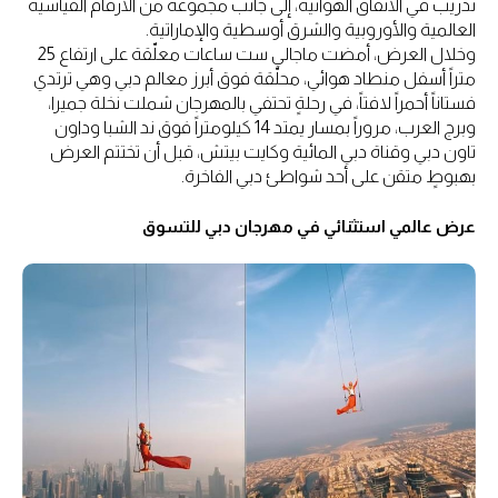
تدريب في الأنفاق الهوائية، إلى جانب مجموعة من الأرقام القياسية
العالمية والأوروبية والشرق أوسطية والإماراتية.
وخلال العرض، أمضت ماجالي ست ساعات معلّقة على ارتفاع 25
متراً أسفل منطاد هوائي، محلّقة فوق أبرز معالم دبي وهي ترتدي
فستاناً أحمراً لافتاً، في رحلةٍ تحتفي بالمهرجان شملت نخلة جميرا،
وبرج العرب، مروراً بمسار يمتد 14 كيلومتراً فوق ند الشبا وداون
تاون دبي وقناة دبي المائية وكايت بيتش، قبل أن تختتم العرض
بهبوطٍ متقن على أحد شواطئ دبي الفاخرة.
عرض عالمي استثنائي في مهرجان دبي للتسوق