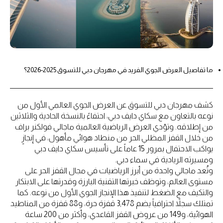
ما تفاصيل العرض الجوي الفريد في مهرجان دبي للتسوق 2025-2026؟
كشف مهرجان دبي للتسوق عن العرض الجوي العالمي الأول من
نوعه بالتعاون مع سكاي دايف دبي، احتفاءً بالنسخة الحادية والثلاثين
من إطلاقه. وتؤدي العرض الرياضية العالمية ماجالي فولكنر براف
من خلال القفز المظلي الحر من منطاد هوائي مأهول، في إنجازٍ
يواكب الاحتفال بمرور 15 عاماً على تأسيس سكاي دايف دبي
ومسيرته الريادية في سماء دبي.
وتُعد ماجالي واحدة من أبرز الرياضيات في مجال القفز الحر على
مستوى العالم، وتوظف خبرتها التقنية البارزة وقدرتها على الابتكار
والتكيف مع الضغط لتنفيذ هذا الإنجاز الجوي الأول من نوعه. كما
تمتلك سجلاً احترافياً يضم 3,478 قفزة حرة، و88 قفزة من المناطيد
الهوائية، و149 من عروض القفز القاعدي، وأكثر من 200 ساعة