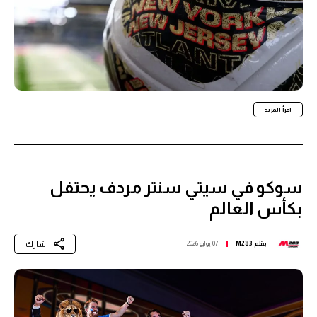
اقرأ المزيد
سوكو في سيتي سنتر مردف يحتفل
بكأس العالم
شارك
بقلم
M283
07 يوليو 2026