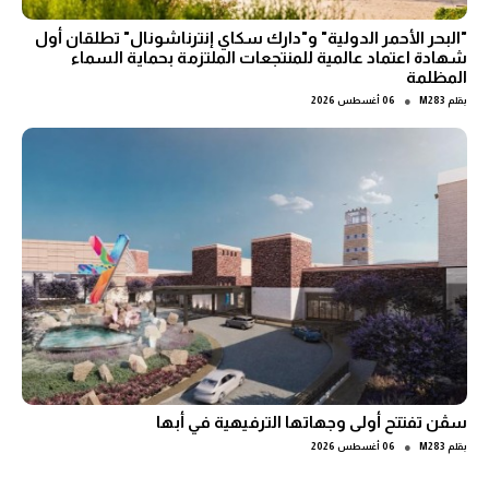
"البحر الأحمر الدولية" و"دارك سكاي إنترناشونال" تطلقان أول
شهادة اعتماد عالمية للمنتجعات الملتزمة بحماية السماء
المظلمة
●
بقلم
M283
06 أغسطس 2026
سڤن تفتتح أولى وجهاتها الترفيهية في أبها
●
بقلم
M283
06 أغسطس 2026