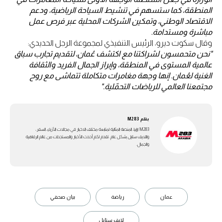
المنطقة، كما ستسهم في تنشيط السياحة الرياضية، ودعم
الاقتصاد الوطني، وتمكين الشركات المحلية عبر فرص عمل
مباشرة ومستدامة.
وقال سكوت ديرو، الرئيس التنفيذي لمجموعة الرجل الحديدي:
"نحن متحمسون لشراكتنا مع اكتشف عُمان، لتقديم تجارب سباق
عالمية المستوى في المنطقة، وإبراز الجمال الفريد والثقافة
الغنية لعُمان. إنها وجهة مغامرات متكاملة تتماشى مع روح
مجتمعنا العالمي للرياضات التحمّلية."
بقلم
M283
M283 ارابيا، المنصة المثالية لمتابعة مختلف الاخبار في مجالات الأزياء، السفر،
واللايف ستايل بشكل عام. تقدم لكم أحدث الأخبار والمستجدات من عالم الرفاهية
والجمال.
عمان
رياضة
بيان صحفي
لايف ستايل