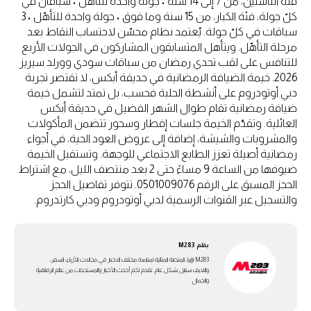
فئة الناشئين، من 7 إلى 14 سنة • جولة واحدة للتأهّل • سباقان في
كلّ جولة، فئة الكبار، من 15 سنة وما فوق • جولة واحدة للتأهّل • 3
سباقات في كلّ جولة. يُعتمد نظام محسّن لاحتساب النقاط بعد
مرحلة التأهّل. ويتأهل المتسابقون المشاركون في الجولات الأربع
للتنافس على لقب تحدي رمضان من سباقات سودي وورلد سيريز
2026. خيمة الضيافة الرمضانية في حديقة أبكس، لا تقتصر تجربة
دبي أوتودروم على أنشطة الحلبة فحسب، بل تمتد لتشمل خيمة
ضيافة رمضانية تقام طوال الشهر الفضيل في حديقة أبكس
العائلية. وتقدّم الخيمة جلسات إفطار وسحور تتضمن المأكولات
والمشروبات والشيشة، إضافة إلى عروض العود الحية، في أجواء
رمضانية أصيلة تعزز الطابع الاجتماعي للوجهة. وتستقبل الخيمة
ضيوفها من الساعة 9 مساءً حتى 2 بعد منتصف الليل، مع اشتراط
الحجز المسبق على الرقم 0501009076. تتوفر تفاصيل الحجز
والتسجيل عبر القنوات الرسمية لدبي أوتودروم ودبي كارتدروم.
بقلم
M283
M283 ارابيا، المنصة المثالية لمتابعة مختلف الاخبار في مجالات الأزياء، السفر،
واللايف ستايل بشكل عام. تقدم لكم أحدث الأخبار والمستجدات من عالم الرفاهية
والجمال.