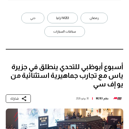
رمضان
M283 ارابيا
دبي
سباقات السيارات
أسبوع أبوظبي للتحدي ينطلق في جزيرة
ياس مع تجارب جماهيرية استثنائية من
يو إف سي
شارك
بقلم
M283
30 يوليو 2026