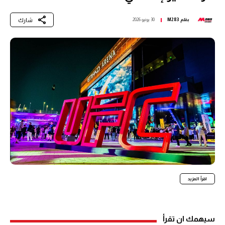
شارك
بقلم
M283
30 يونيو 2026
اقرأ المزيد
سيهمك ان تقرأ