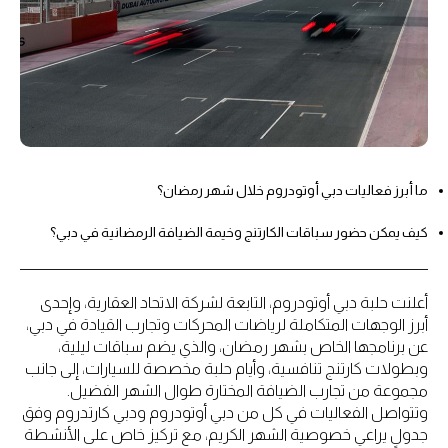
ما أبرز فعاليات دبي أوتودروم خلال شهر رمضان؟
كيف يمكن حضور سباقات الكارتنج وخيمة الضيافة الرمضانية في دبي؟
أعلنت حلبة دبي أوتودروم، التابعة لشركة الاتحاد العقارية، وإحدى
أبرز الوجهات المتكاملة لرياضات المحركات وتجارب القيادة في دبي،
عن برنامجها الخاص بشهر رمضان، والذي يضم سباقات ليلية،
وبطولات كارتنج تنافسية، وأيام حلبة مخصصة للسيارات، إلى جانب
مجموعة من تجارب الضيافة المختارة طوال الشهر الفضيل.
وتتواصل الفعاليات في كل من دبي أوتودروم ودبي كارتدروم وفق
جدولٍ يراعي خصوصية الشهر الكريم، مع تركيز خاص على الأنشطة