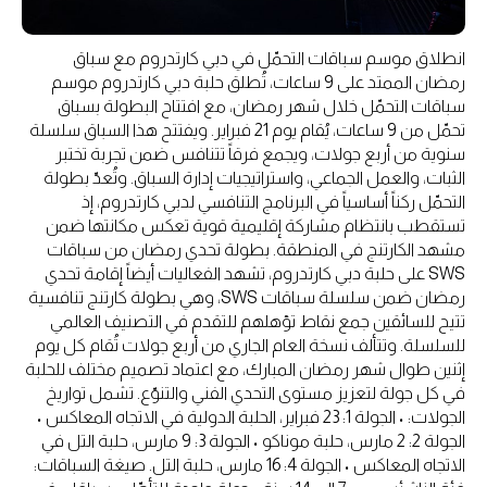
انطلاق موسم سباقات التحمّل في دبي كارتدروم مع سباق
رمضان الممتد على 9 ساعات، تُطلق حلبة دبي كارتدروم موسم
سباقات التحمّل خلال شهر رمضان، مع افتتاح البطولة بسباق
تحمّل من 9 ساعات، يُقام يوم 21 فبراير. ويفتتح هذا السباق سلسلة
سنوية من أربع جولات، ويجمع فرقاً تتنافس ضمن تجربة تختبر
الثبات، والعمل الجماعي، واستراتيجيات إدارة السباق. وتُعدّ بطولة
التحمّل ركناً أساسياً في البرنامج التنافسي لدبي كارتدروم، إذ
تستقطب بانتظام مشاركة إقليمية قوية تعكس مكانتها ضمن
مشهد الكارتنج في المنطقة. بطولة تحدي رمضان من سباقات
SWS على حلبة دبي كارتدروم، تشهد الفعاليات أيضاً إقامة تحدي
رمضان ضمن سلسلة سباقات SWS، وهي بطولة كارتنج تنافسية
تتيح للسائقين جمع نقاط تؤهلهم للتقدم في التصنيف العالمي
للسلسلة. وتتألف نسخة العام الجاري من أربع جولات تُقام كل يوم
إثنين طوال شهر رمضان المبارك، مع اعتماد تصميم مختلف للحلبة
في كل جولة لتعزيز مستوى التحدي الفني والتنوّع. تشمل تواريخ
الجولات: • الجولة 1: 23 فبراير، الحلبة الدولية في الاتجاه المعاكس •
الجولة 2: 2 مارس، حلبة موناكو • الجولة 3: 9 مارس، حلبة التل في
الاتجاه المعاكس • الجولة 4: 16 مارس، حلبة التل. صيغة السباقات: