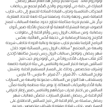
أوتودروم قائلاً: "يسرّنا تقديم برنامج هذا العام لشهر رمضان
المبارك في حلبة دبي أوتودروم، والذي صُمّم ليجمع بين رياضات
المحركات التنافسية وتجارب القيادة المتاحة للجميع، إلى جانب تجارب
الضيافة ضمن وجهة واحدة. وبصفتنا شركة تابعة للاتحاد العقارية،
نركّز على تقديم تجربة متكاملة تتجاوز حدود متابعة السباقات، لتمنح
الضيوف فرصة المشاركة الفعلية أو الاجتماع بالأحبّة ضمن أجواء
رمضانية. ومن سباقات الرول ريس وأيام الحلبة إلى بطولات
الكارتنج وخيمتنا الرمضانية في حديقة أبكس العائلية، يعكس
البرنامج التزامنا بتقديم تجارب متنوعة وعالية الجودة تخاطب شريحة
واسعة من المجتمع." سباقات الرول ريس المسائية تعود خلال
شهر رمضان، وتواصل سباقات الرول ريس ترسيخ مكانتها كإحدى
أكثر فئات سيارات الأداء رواجاً في دبي أوتودروم، حيث تتيح
للسائقين فرصة اختبار السرعة والتنافس في بيئة احترافية خاضعة
لإشراف متخصصين، وذلك على المسار المستقيم للحلبة. وتشمل
تواريخ السباقات: • 20 فبراير • 27 فبراير • 6 مارس • 13 مارس.
ويستقطب هذا النوع من السباقات مجموعة واسعة من السيارات
عالية الأداء والمركبات المعدّلة، إذ يوفر بيئة منظمة وآمنة تمكّن
السائقين من اختبار قدرات مركباتهم والتنافس ضمن إطار احترافي.
أيام الحلبة في رمضان لعشاق السيارات، تتضمّن فعاليات شهر
رمضان سلسلة من أيام الحلبة التي تتيح للسائقين الانطلاق على
المسار ضمن تجارب قيادة مفتوحة بإشراف متخصصين وبدعم