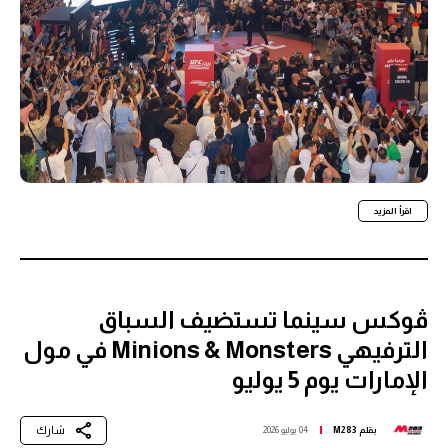
اقرأ المزيد
ڤوكس سينما تستضيف السباق
الترفيهي Minions & Monsters في مول
الإمارات يوم 5 يوليو
شارك
بقلم
M283
04 يوليو 2026