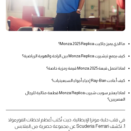
ما الذي يميز جاكيت Monza 2025 Replica؟
كيف يجمع تيشيرت Monza Replica بين الراحة والهوية الرياضية؟
لماذا تحمل قبعة Monza 2025 قيمة رمزية خاصة؟
كيف أعادت Ray-Ban إحياء أجواء السبعينيات؟
لماذا يعتبر سويت شيرت Monza Replica قطعة مثالية للرجال
العصريين؟
في قلب حلبة مونزا الإيطالية، حيث تُكتب أعظم لحظات الفورمولا
1، تكشف Scuderia Ferrari عن مجموعة حصرية من الملابس