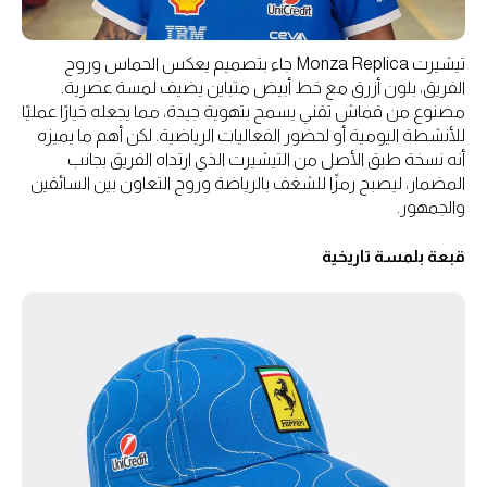
تيشيرت Monza Replica جاء بتصميم يعكس الحماس وروح
الفريق، بلون أزرق مع خط أبيض متباين يضيف لمسة عصرية.
مصنوع من قماش تقني يسمح بتهوية جيدة، مما يجعله خيارًا عمليًا
للأنشطة اليومية أو لحضور الفعاليات الرياضية. لكن أهم ما يميزه
أنه نسخة طبق الأصل من التيشيرت الذي ارتداه الفريق بجانب
المضمار، ليصبح رمزًا للشغف بالرياضة وروح التعاون بين السائقين
والجمهور.
قبعة بلمسة تاريخية