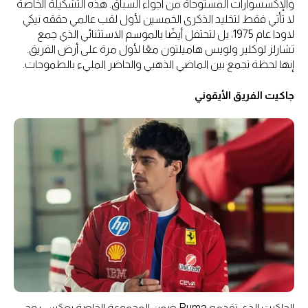
والإكسسوارات المستوحاة من أجواء السباق. هذه التشكيلة الخاصة
لا تأتي فقط لتخليد الذكرى الخمسين لأول لقب عالمي حققه نيكي
لاودا عام 1975، بل لتحتفل أيضًا بالموسم الاستثنائي الذي جمع
تشارلز لوكلير ولويس هاميلتون معًا لأول مرة على أرض الفريق.
إنها لحظة تجمع بين الماضي الذهبي والحاضر المليء بالطموحات.
جاكيت الفريق الأيقوني
الجاكيت الذي تقدمه Puma ضمن المجموعة الخاصة يعكس روح