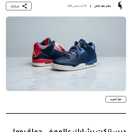
شارك
بقلم
عهد كمال
04 أغسطس 2026
اقرأ المزيد
ديستنكت يشارك عالمه في حملة بوما