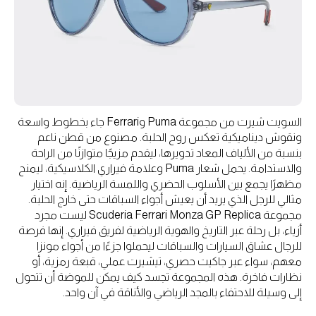
السويت شيرت من مجموعة Puma وFerrari جاء بخطوط واسعة
ونقوش ديناميكية تعكس روح الحلبة. مصنوع من قطن ناعم
بنسبة من الألياف المعاد تدويرها، ليقدم مزيجًا متوازنًا من الراحة
والاستدامة. يحمل شعار Puma وعلامة فيراري الكلاسيكية، ليمنح
مظهرًا يجمع بين الأسلوب الحضري واللمسة الرياضية. إنه اختيار
مثالي للرجل الذي يريد أن يعيش أجواء السباقات حتى خارج الحلبة.
مجموعة Scuderia Ferrari Monza GP Replica ليست مجرد
أزياء، بل رحلة عبر التاريخ والهوية الرياضية لفريق فيراري. إنها فرصة
للرجال عشاق السيارات والسباقات ليحملوا جزءًا من أجواء مونزا
معهم، سواء عبر جاكيت حصري، تيشيرت عملي، قبعة رمزية، أو
نظارات فاخرة. هذه المجموعة تجسد كيف يمكن للموضة أن تتحول
إلى وسيلة للاحتفاء بالمجد الرياضي والأناقة في آن واحد.