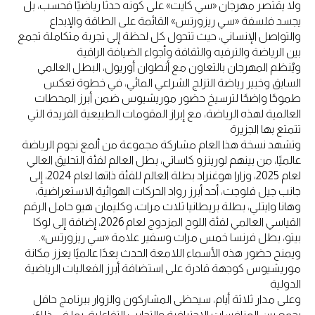
ولا يقتصر مهرجان «سي كايت» على كونه حدثًا رياضيًا فحسب، بل
يجسد فلسفة «سي ريزورتس» القائمة على الطاقة والإبداع
والتواصل الإنساني، حيث تتحول كل لحظة إلى تجربة متكاملة تجمع
بين الرياضة والترفيه والثقافة وأجواء الضيافة الراقية
ويُنظم المهرجان بالتعاون مع أنطوان أوريول، البطل العالمي
السابق وخبير رياضة التزلج الشراعي المائي، في خطوة تعكس
طموحًا واضحًا لترسيخ حضور موريشيوس ضمن أبرز المحطات
العالمية لهذه الرياضة، مع إبراز المقومات الطبيعية الفريدة التي
تتمتع بها الجزيرة
وتشهد نسخة هذا العام مشاركة مجموعة من ألمع نجوم الرياضة
عالميًا، من بينهم لورينزو كاساتي، بطل العالم لفئة التحليق العالي
لعام 2025، وزارا هوغنراد بطلة العالم للفئة ذاتها لعام 2024، إلى
جانب جيل فلوجت، أحد أبرز رواد الحركات الهوائية الاستعراضية،
وهانا وايتلي، بطلة بريطانيا ثلاث مرات، وكليمان هيو حامل الرقم
القياسي العالمي لفئة اللوح المزدوج لعام 2026، إضافة إلى لوكا
بيتو، بطل فرنسا خمس مرات وسفير علامة «سي ريزورتس».
ويمنح حضور هذه الأسماء اللامعة الحدث بعدًا عالميًا يعزز مكانة
موريشيوس كوجهة قادرة على استضافة أبرز الفعاليات الرياضية
الدولية
وعلى مدار ثلاثة أيام، سيحظى المشاركون والزوار ببرنامج حافل
يجمع بين المنافسات الاحترافية والتجارب التفاعلية، بما في ذلك