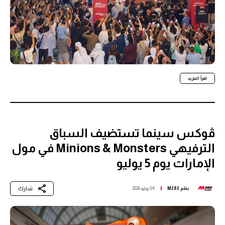
اقرأ المزيد
ڤوكس سينما تستضيف السباق
الترفيهي Minions & Monsters في مول
الإمارات يوم 5 يوليو
شارك
بقلم
M283
04 يوليو 2026