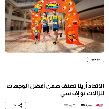
اقرأ المزيد
الاتحاد أرينا تصنف ضمن أفضل الوجهات
لنزالات يو إف سي
شارك
بقلم
M283
30 يونيو 2026