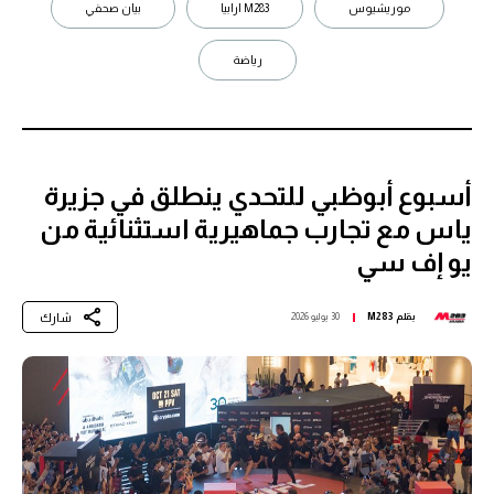
موريشيوس
M283 ارابيا
بيان صحفي
رياضة
أسبوع أبوظبي للتحدي ينطلق في جزيرة
ياس مع تجارب جماهيرية استثنائية من
يو إف سي
شارك
بقلم
M283
30 يوليو 2026