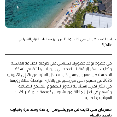
لماذا يُعد مهرجان سي كايت واحدًا من أبرز فعاليات التزلج الشراعي
عالميًا؟
في خطوة تؤكد حضورها المتنامي على خارطة الضيافة العالمية
وتجارب السفر الراقية، تستعد «سي ريزورتس» لتنظيم النسخة
الخامسة من مهرجان «سي كايت» خلال الفترة من 26 إلى 28 يونيو
2026 في منتجع «سي موريشيوس بالمّار»، مواصلةً بذلك رؤيتها
في ابتكار تجارب استثنائية تتجاوز المفهوم التقليدي للضيافة،
وتسهم في تعزيز مكانة موريشيوس كوجهة عالمية لرياضات
الهوائية و المائية
مهرجان سي كايت في موريشيوس: رياضة ومغامرة وتجارب
نابضة بالحياة