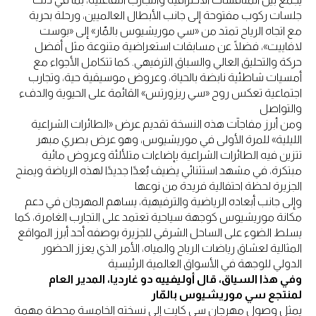
جلسات ركوب مفتوحة إلى جانب الأبطال العالميين، ورحلة بحرية
مع اتجاه الرياح تمتد من «سي موريشيوس بالمّار» إلى «بوست
لافاييت»، فضلًا عن مسابقات استعراضية متنوعة مثل أفضل
حركة والتحليق العالي والسباق الترفيهي. كما تتكامل الأجواء مع
أمسيات شاطئية نابضة بالحياة، وعروض موسيقية حية، وتجارب
اجتماعية تعكس روح «سي ريزورتس» القائمة على الحيوية والدفء
والتواصل
ومن أبرز مفاجآت هذه النسخة تقديم عرض «الطائرات الشراعية
الليلية» للمرة الأولى في موريشيوس، وهو عرض بصري مبهر
تتزين فيه الطائرات الشراعية بإضاءات متلألئة وعروض مائية
مبتكرة، في مشهد استثنائي يضيف بُعدًا جديدًا لهذه الرياضة ويمنح
الجزيرة لحظة احتفالية فريدة من نوعها
وإلى جانب أبعاده الرياضية والترفيهية، يساهم المهرجان في دعم
مكانة موريشيوس كوجهة سياحية تعتمد على التجارب الغامرة، كما
يسلط الضوء على الساحل الشرقي للجزيرة بوصفه أحد أبرز المواقع
المثالية لعشاق رياضات الرياح والمياه، الأمر الذي يعزز الحضور
الدولي للوجهة في الأسواق العالمية الرئيسية
وفي هذا السياق، قال أوليفييه دو غارديا، المدير العام
لمنتجع سي موريشيوس بالمّار
يمثل وصول مهرجان سي كايت إلى نسخته الخامسة محطة مهمة