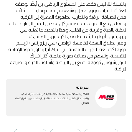
بالنسبة لنا، ليس فقط على المستوى الرياضي، بل أيضًا بوصفه
انعكاسًا لخبرات فريق العمل وشغفهم بتقديم تجارب استثنائية.
فمن الضيافة الراقية والتجارب الطهوية المميزة إلى الترفيه
والتفاعل مع الضيوف، تم تصميم كل تفصيل ليمنح الزوار لحظات
نابضة بالحياة وقريبة من القلب. وهذا بالتحديد ما تمثله سي
ريزورتس - أجواء مليئة بالطاقة والكرم وروح المشاركة
ومع انطلاق النسخة الخامسة، تواصل «سي ريزورتس» ترسيخ
دورها كصانعة للتجارب الملهمة التي تترك أثرًا يتجاوز حدود الإقامة
التقليدية، وتسهم في صياغة صورة عالمية أكثر إشراقًا
لموريشيوس كوجهة تجمع بين الرياضة وأسلوب الحياة والضيافة
الراقية
بقلم
M283
M283 ارابيا، المنصة المثالية لمتابعة مختلف الاخبار في مجالات الأزياء، السفر،
واللايف ستايل بشكل عام. تقدم لكم أحدث الأخبار والمستجدات من عالم الرفاهية
والجمال.