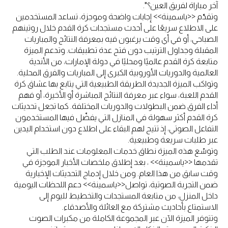
آخر مباراة لفريق العين؟".
وتقدّم <<ياسمينة>> إجابات واضحة وموجزة، تساعد المستخدمين
على الاطلاع سريعًا على أحدث مستجدات كرة القدم خلال روتينهم
الصباحي، أو في أي وقت يرغبون فيه بمعرفة النتائج والمباريات
المقبلة وجداول الترتيب دون فتح عدة تطبيقات. وتدعم الميزة
متابعة كرة القدم عالميًا ومحليًا في دولة الإمارات، من الأندية
العالمية والدوريات الأوروبية الكبرى إلى المباريات والفرق المحلية.
وتواكب الميزة الجديدة الطريقة الطبيعية التي يتابع بها عشاق كرة
القدم اللعبة، سواء عبر معرفة النتائج المباشرة أو الأخيرة، أو فهم
أداء الفرق ضمن البطولات والدوريات المختلفة. كما تجعل تحديثات
كرة القدم أكثر سهولة في المنازل التي يفضّل فيها المستخدمون
التفاعل الصوتي، إذ تتيح لهم البقاء على اطلاع دون استخدام اليدين
عبر طلبات سريعة وطبيعية.
وتوسّع هذه الميزة نطاق خدمات المعلومات عند الطلب التي
تقدمها <<ياسمينة>> ، بعد إطلاق ملخصات الأخبار الموجزة في
وقت سابق من هذا العام. ومن خلال إدماج التحديثات الإخبارية
ضمن التجربة الصوتية، تواصل<<ياسمينة>> دعم اللحظات اليومية
داخل المنزل، من متابعة المستجدات والتخطيط لليوم إلى
الاستمتاع بأحاديث مشتركة مع العائلة والأصدقاء.
وتتوفر الميزة الآن عبر المجموعة الكاملة من مكبرات الصوت