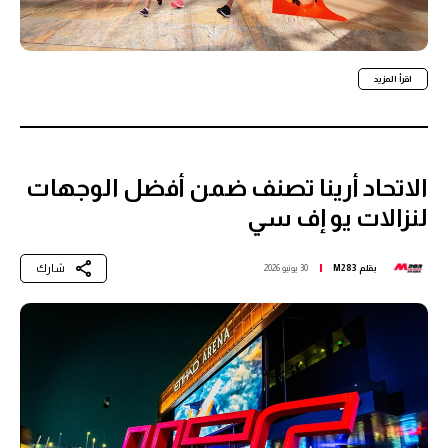
اقرأ المزيد
الاتحاد أرينا تصنف ضمن أفضل الوجهات
لنزالات يو إف سي
شارك
بقلم
M283
30 يونيو 2026