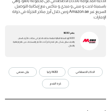
الذكية المدعومة بالذكاء الاصطناعي من مجموعة يانغو، وهي
ياسمينة لايت و ميني و ميدي و ماكس مع إمكانية التوصيل
السريع عبر Amazon.ae ومن خلال أبرز متاجر التجزئة في دولة
الإمارات.
بقلم
M283
M283 ارابيا، المنصة المثالية لمتابعة مختلف الاخبار في مجالات الأزياء، السفر،
واللايف ستايل بشكل عام. تقدم لكم أحدث الأخبار والمستجدات من عالم الرفاهية
والجمال.
الذكاء الاصطناعي
M283 ارابيا
بيان صحفي
كرة القدم