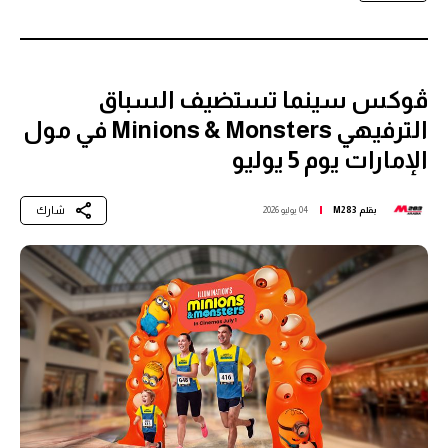
ڤوكس سينما تستضيف السباق
الترفيهي Minions & Monsters في مول
الإمارات يوم 5 يوليو
شارك
بقلم
M283
04 يوليو 2026