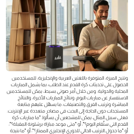
وتتيح الميزة، المتوفرة باللغتين العربية والإنجليزية، للمستخدمين
الحصول على تحديثات كرة القدم عند الطلب، بما يشمل المباريات
المحلية والدولية. ومن خلال أمر صوتي بسيط، يمكن للمستخدمين
الاستفسار عن مباريات اليوم، ونتائج المباريات الأخيرة، والنتائج
المباشرة وترتيب الفرق والتصنيفات، ما يسهّل عليهم متابعة
المستجدات دون الحاجة إلى البحث في مصادر متعددة عبر الإنترنت.
فعلى سبيل المثال، يمكن للمشجعين أن يسألوا: "ما مباريات كرة
القدم التي ستُقام اليوم؟"، أو "متى موعد مباراة برشلونة المقبلة؟"،
أو "ما جدول الترتيب الحالي للدوري الإنجليزي الممتاز؟"، أو "ما نتيجة