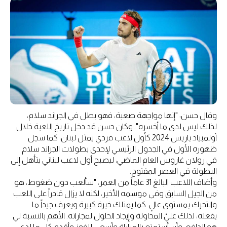
وقال حسن: "إنها مواجهة صعبة، فهو بطل في الجراند سلام،
لذلك ليس لدي ما أخسره". وكان حسن قد دخل تاريخ اللعبة خلال
أولمبياد باريس 2024 كأول لاعب فردي يمثل لبنان، كما سجل
ظهوره الأول في الجدول الرئيسي لإحدى بطولات الجراند سلام
في رولان غاروس العام الماضي، ليصبح أول لاعب لبناني يتأهل إلى
البطولة في العصر المفتوح.
وأضاف اللاعب البالغ 31 عاماً من العمر: "سألعب دون ضغوط، هو
من الجيل السابق وفي موسمه الأخير، لكنه لا يزال قادراً على اللعب
والتحرك بمستوى عالٍ. كما يمتلك خبرة كبيرة ويعرف جيداً ما
يفعله، لذلك عليّ المحاولة وإيجاد الحلول لمجاراته. الأهم بالنسبة لي
هو الدافع، وأن أستمتع بالمباراة وأسعى للفوز وأقدم كل ما لدي