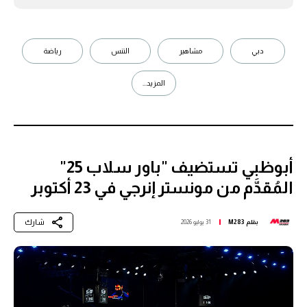
دبي
مشاهير
التنس
رياضة
المزيد...
أبوظبي تستضيف "باور سلاب 25"
المُقدَّم من مونستر إنرجي في 23 أكتوبر
شارك
بقلم
M283
31 يوليو 2026