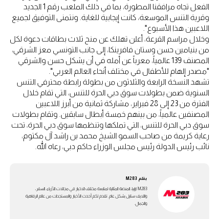
الفعل تجاه مرافقنا المطورة، بما في ذلك الملعب رقم 1 الجديد
وقرية التنس الموسعة، كانت إيجابية للغاية. ونتمنى التوفيق لجميع
اللاعبين هذا الأسبوع".
وخلال مراسم القرعة، أعلن تهلك عن منح ثلاث بطاقات دعوة لكل
من بنيامين حسن وستان فافرينكا، إلى جانب التونسي معز الشرقي،
المصنف 139 عالمياً، معرباً عن أمله في أن يشكل حسن والشرقي
"مصدر إلهام للأطفال في مختلف أنحاء العالم العربي".
تشهد النسخة الرابعة والثلاثون من بطولة رابطة محترفي التنس
السنوية ضمن بطولات سوق دبي الحرة للتنس، التي تقام خلال
الفترة من 23 إلى 28 فبراير، مشاركة ثمانية من أبرز اللاعبين
المصنفين عالمياً، من بينهم خمسة أبطال سابقين. وتقام بطولات
سوق دبي الحرة للتنس، التي تملكها وتنظمها سوق دبي الحرة، تحت
رعاية كريمة من صاحب السمو الشيخ محمد بن راشد آل مكتوم،
نائب رئيس الدولة رئيس مجلس الوزراء حاكم دبي، رعاه الله.
بقلم
M283
M283 ارابيا، المنصة المثالية لمتابعة مختلف الاخبار في مجالات الأزياء، السفر،
واللايف ستايل بشكل عام. تقدم لكم أحدث الأخبار والمستجدات من عالم الرفاهية
والجمال.