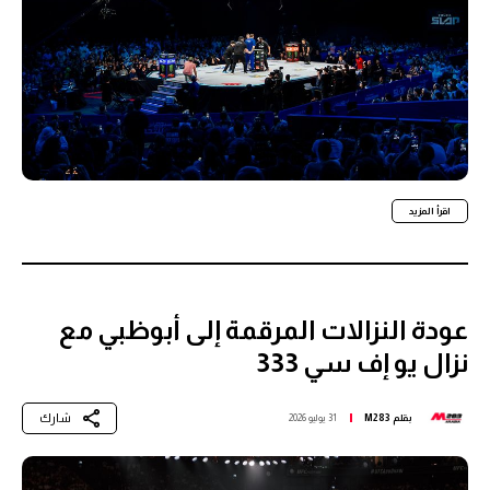
اقرأ المزيد
عودة النزالات المرقمة إلى أبوظبي مع
نزال يو إف سي 333
شارك
بقلم
M283
31 يوليو 2026