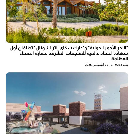
"البحر الأحمر الدولية" و"دارك سكاي إنترناشونال" تطلقان أول
شهادة اعتماد عالمية للمنتجعات الملتزمة بحماية السماء
المظلمة
●
بقلم
M283
06 أغسطس 2026