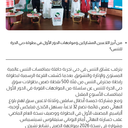
من أبرز اللاعبين المشاركين ومواجهات الدور الأول في بطولة دبي الحرة
للتنس؟
يترقب عشاق التنس في دبي تجربة حافلة بمنافسات التنس عالمية
المستوى والإثارة والتشويق، بعدما كشفت القرعة الرسمية لبطولة
رابطة محترفي التنس من فئة 500 نقطة ضمن بطولات سوق
دبي الحرة للتنس عن سلسلة من المواجهات القوية في الدور الأول
لمنافسات الأسبوع المقبل.
ومع مشاركة خمسة أبطال سابقين وثلاثة لاعبين سبق لهم بلوغ
النهائي ضمن قائمة تضم 32 لاعباً، يستهل الكندي فيليكس أوجيه-
ألياسيم، المصنف الأول في البطولة ووصيف نسخة العام الماضي،
عقب خسارته النهائي أمام اليوناني ستيفانوس تسيتسيباس،
مشواره في نسخة 2026 بمواجهة الصيني تشانغ تشيجن.