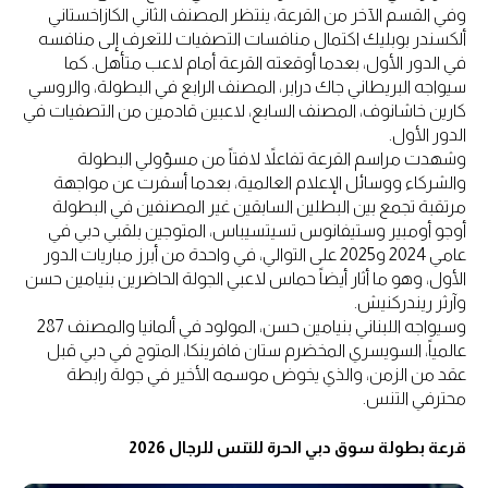
وفي القسم الآخر من القرعة، ينتظر المصنف الثاني الكازاخستاني
ألكسندر بوبليك اكتمال منافسات التصفيات للتعرف إلى منافسه
في الدور الأول، بعدما أوقعته القرعة أمام لاعب متأهل. كما
سيواجه البريطاني جاك درابر، المصنف الرابع في البطولة، والروسي
كارين خاشانوف، المصنف السابع، لاعبين قادمين من التصفيات في
الدور الأول.
وشهدت مراسم القرعة تفاعلاً لافتاً من مسؤولي البطولة
والشركاء ووسائل الإعلام العالمية، بعدما أسفرت عن مواجهة
مرتقبة تجمع بين البطلين السابقين غير المصنفين في البطولة
أوجو أومبير وستيفانوس تسيتسيباس، المتوجين بلقبي دبي في
عامي 2024 و2025 على التوالي، في واحدة من أبرز مباريات الدور
الأول، وهو ما أثار أيضاً حماس لاعبي الجولة الحاضرين بنيامين حسن
وآرثر ريندركنيش.
وسيواجه اللبناني بنيامين حسن، المولود في ألمانيا والمصنف 287
عالمياً، السويسري المخضرم ستان فافرينكا، المتوج في دبي قبل
عقد من الزمن، والذي يخوض موسمه الأخير في جولة رابطة
محترفي التنس.
قرعة بطولة سوق دبي الحرة للتنس للرجال 2026