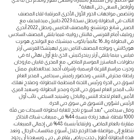
وأواصل السعي حتى النهاية".
وتتضمن مواجهات الدور الأول الأخرى المرتقبة لقاء المصنف
الثالث في البطولة وبطل نسخة 2023 دانييل ميدفيديف مع
الصيني شانغ جونتشنغ؛ والمصنف الخامس وبطل 2022 أندري
روبليف أمام الفرنسي فالنتان رواييه؛ فيما يلتقي المصنف السادس
في البطولة والـ 16 عالمياً ياكوب مينشيك مع البولندي هوبرت
هوركاتش؛ ويواجه المصنف الثامن ييري ليهيتشكا الفرنسي آرثر
فيلس؛ بينما يلتقي آرثر ريندركنيش، الذي بلغ أول نهائي له في
بطولات الماسترز الموسم الماضي، مع المجري فابيان ماروجان.
وجرت مراسم القرعة الرسمية بإشراف أحمد عبدالعظيم، ممثل
رابطة محترفي التنس، وبحضور راميش سيدامبي، المدير العام
لسوق دبي الحرة ورئيس اللجنة المنظمة للبطولة؛ وصلاح تهلك،
نائب المدير العام لسوق دبي الحرة ومدير البطولة؛ وسعيد المري،
الأمين العام لاتحاد التنس والبادل؛ وشينيد السباعي، نائب أول
الرئيس لشؤون التسويق في سوق دبي الحرة.
وقال سيدامبي: "بعد أسبوع ناجح للغاية لبطولة السيدات من فئة
1000 نقطة، شهد زيادة بنسبة 44% في مبيعات شباك التذاكر
مقارنة بالعام الماضي، وارتفاعاً بنسبة 48% في إجمالي المبيعات،
نتطلع إلى مواصلة هذا الزخم خلال أسبوع منافسات الرجال. وتعد
هذه البطولة أطول حدث رياضي يقام في دبي، ويسعدنا أن ردود