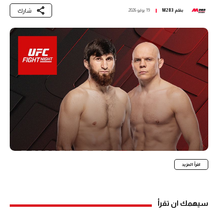
شارك
بقلم
M283
19 يوليو 2026
اقرأ المزيد
سيهمك ان تقرأ