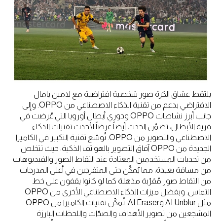
يلتقط عشاق الكرة صور شخصية افتراضية مع لامين يامال
الافتراضي بدعم من تقنية الذكاء الاصطناعي من OPPO. وإلى
جانب أبرز نشاطات OPPO ودوري أبطال أوروبا التي عُرضت في
قرية الأبطال، تضمّن الحدث أيضاً عرضاً لأحدث تقنيات الذكاء
الاصطناعي والتصوير من OPPO. تُوسّع تقنية التكبير في الكاميرا
الجديدة من OPPO آفاق التصوير بالهواتف الذكية، حيث تتخلص
من تحديات المستخدمين المعتادة عند التقاط الصور والفيديوهات
من مسافة بعيدة، مما يُمكّن حتى المتفرجين في أعلى المدرجات
من التقاط صور مُقرّبة مذهلة كما لو كانوا يقفون على خط
التماس. وبفضل ميزات الذكاء الاصطناعي الأخرى من OPPO
مثل AI Unblur وAI Eraser، تُمكّن تقنيات الكاميرا من OPPO
المشجعين من تصوير الأهداف والصدّات واللحظات البارزة