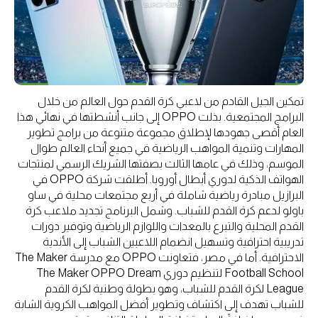
تمكين الجيل القادم من لاعبي كرة القدم حول العالم من خلال
البرامج المجتمعية. بذلت OPPO إلى جانب أنشطتها في نهائي هذا
العام أقصى جهودها لإطلاق مجموعة متنوعة من برامج تطوير
المهارات وتنمية المواهب الرياضية في جميع أنحاء العالم طوال
الموسم، وذلك في عامها الثالث بصفتها الشريك الرسمي لمنتجات
الهواتف الذكية لدوري أبطال أوروبا. أطلقت شركة OPPO في
البرازيل مبادرة رياضية شاملة في أربع مجتمعات محلية في ساو
باولو لدعم كرة القدم للشباب. وشمل البرنامج تجديد ملاعب كرة
القدم المحلية والتبرع بالمعدات واللوازم الرياضية وتوفير دورات
تدريبية احترافية وتسهيل انضمام اللاعبين الشباب إلى الأندية
الاحترافية. أما في مصر، فتعاونت OPPO مع مدرسة The Maker
Football School لتنظيم دوري The Maker OPPO Dream
League لكرة القدم للشباب، وهو بطولة وطنية لكرة القدم
للشباب تهدف إلى اكتشاف وتطوير أفضل المواهب الكروية الشابة