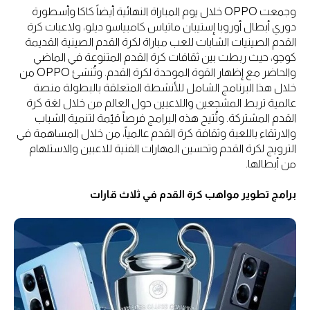
وجمعت OPPO خلال يوم المباراة النهائية أيضاً كاكا وأسطورة
دوري أبطال أوروبا إستيبان ماتياس كامبياسو ديلو، ولاعبات كرة
القدم الصينيات الشابات للعب مباراة لكرة القدم الصينية القديمة
كوجو، حيث ربطت بين ثقافات كرة القدم المتنوعة في الماضي
والحاضر مع إظهار القوة الموحدة لكرة القدم. وتُنشئ OPPO من
خلال هذا البرنامج الشامل للأنشطة المتعلقة بالبطولة منصة
عالمية تربط المشجعين واللاعبين حول العالم من خلال لغة كرة
القدم المشتركة. وتُتيح هذه البرامج فرصاً قيّمة لتنمية الشباب
والارتقاء باللعبة وثقافة كرة القدم عالمياً، من خلال المساهمة في
الترويج لكرة القدم وتحسين المهارات الفنية للاعبين والاستلهام
من أبطالها.
برامج تطوير مواهب كرة القدم في ثلاث قارات