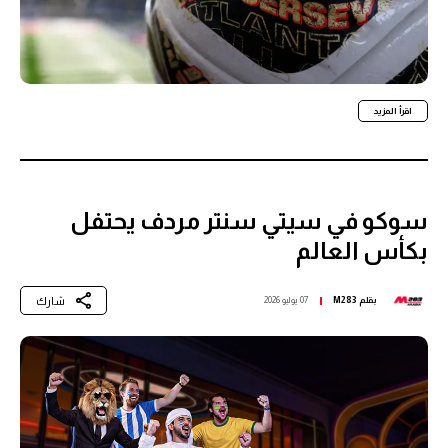
اقرأ المزيد
سوكو في سيتي سنتر مردف يحتفل
بكأس العالم
شارك
بقلم
M283
07 يوليو 2026