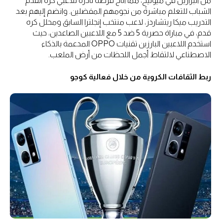
من البرازيل في ميونيخ، مما أتاح فرصة نادرة للاعبي كرة القدم
الشباب للتعلم مباشرةً من نجومهم المفضلين. وانضم إليهم بعد
التدريب ميكا ريتشاردز، لاعب منتخب إنجلترا السابق ومحلل كره
قدم، في مباراة حصرية 5 ضد 5 مع اللاعبين الصاعدين، حيث
استخدم اللاعبين البارزين تقنيات OPPO المدعمة بالذكاء
الاصطناعي لالتقاط أجمل اللحظات من أرض الملعب.
ربط الثقافات الكروية من خلال فعالية كوجو