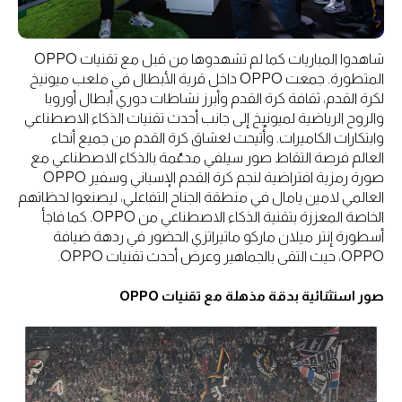
شاهدوا المباريات كما لم تشهدوها من قبل مع تقنيات OPPO
المتطورة. جمعت OPPO داخل قرية الأبطال في ملعب ميونيخ
لكرة القدم، ثقافة كرة القدم وأبرز نشاطات دوري أبطال أوروبا
والروح الرياضية لميونيخ إلى جانب أحدث تقنيات الذكاء الاصطناعي
وابتكارات الكاميرات. وأُتيحت لعشاق كرة القدم من جميع أنحاء
العالم فرصة التقاط صور سيلفي مدعّمة بالذكاء الاصطناعي مع
صورة رمزية افتراضية لنجم كرة القدم الإسباني وسفير OPPO
العالمي لامين يامال في منطقة الجناح التفاعلي، ليصنعوا لحظاتهم
الخاصة المعززة بتقنية الذكاء الاصطناعي من OPPO. كما فاجأ
أسطورة إنتر ميلان ماركو ماتيراتزي الحضور في ردهة ضيافة
OPPO، حيث التقى بالجماهير وعرض أحدث تقنيات OPPO.
صور استثنائية بدقة مذهلة مع تقنيات OPPO