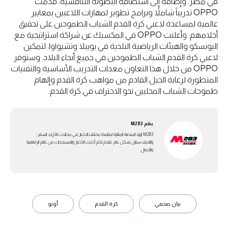
في مصر. وإضافةً إلى استضافة البطولة التنافسية، قدمت
OPPO تدريباً شاملاً وبرامج تطوير لمهارات اللاعبين بمعايير
عالمية لمساعدة لاعبي كرة القدم الشباب الطموحين على تحقيق
أحلامهم. وأعلنت OPPO في المكسيك عن شراكة استراتيجية مع
اليونسكو والهيئات الرياضية البلدية في بويبلا وتشيواوا، لتمكين
لاعبي كرة القدم الشباب الطموحين في جميع أنحاء البلاد. وستوفر
OPPO من خلال هذا التعاون معدات التدريب الأساسية والتقنيات
المتطورة لرعاية الجيل القادم من مواهب كرة القدم وإلهام
طموحات الشباب المحليين نحو الاحتراف في كرة القدم.
بقلم
M283
M283 ارابيا، المنصة المثالية لمتابعة مختلف الاخبار في مجالات الأزياء، السفر،
واللايف ستايل بشكل عام. تقدم لكم أحدث الأخبار والمستجدات من عالم الرفاهية
والجمال.
بيان صحفي
كرة القدم
أوبو