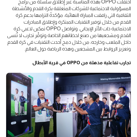
احتفلت OPPO بهذه المناسبة عبر إطلاق سلسلة من برامج
المسؤولية الاجتماعية للشركات المتعلقة بكرة القدم والأنشطة
الثقافية التي رافقت المباراة النهائية، مؤكدةً التزامها بدعم كرة
القدم من خلال توفير التقنيات المبتكرة وإطلاق المبادرات
الاجتماعية ذات الأثر الإيجابي. وتواصل OPPO تمكين لاعبي كرة
القدم ومشجعيها من صنع لحظاتهم الخاصة وتوفّر تجارب لا تُنسى
داخل الملعب وخارجه، من خلال دمج أحدث التقنيات في كرة القدم
وتعزيز الروابط بين المشجعين وهذه الرياضة حول العالم.
تجارب تفاعلية مذهلة من OPPO في قرية الأبطال