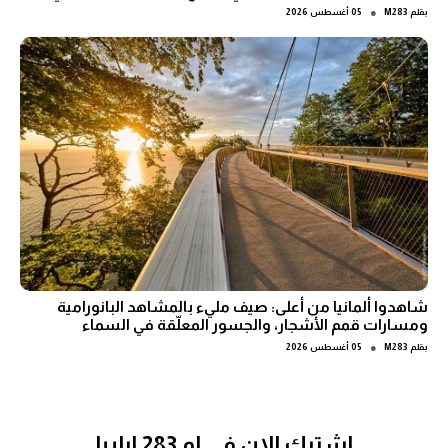
●
بقلم
M283
05 أغسطس 2026
شاهدوا ألمانيا من أعلى: صيف مليء بالمشاهد البانورامية
ومسارات قمم الأشجار، والجسور المعلّقة في السماء
●
بقلم
M283
05 أغسطس 2026
اشترك الان في ام 283 ارابيا