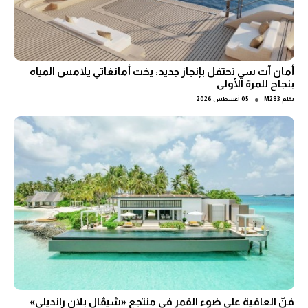
أمان آت سي تحتفل بإنجاز جديد: يخت أمانغاتي يلامس المياه
بنجاح للمرة الأولى
●
بقلم
M283
05 أغسطس 2026
فنّ العافية على ضوء القمر في منتجع «شيڤال بلان رانديلي»