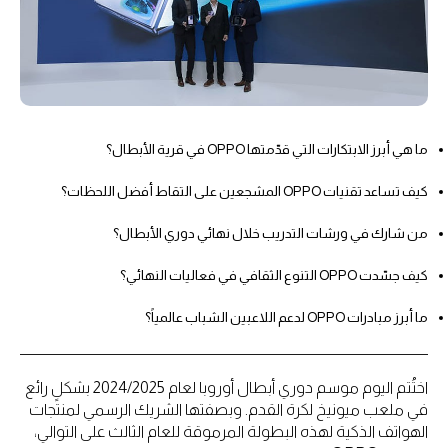
ما هي أبرز الابتكارات التي قدّمتها OPPO في قرية الأبطال؟
كيف تساعد تقنيات OPPO المشجعين على التقاط أفضل اللحظات؟
من شارك في ورشات التدريب خلال نهائي دوري الأبطال؟
كيف جسّدت OPPO التنوع الثقافي في فعاليات النهائي؟
ما أبرز مبادرات OPPO لدعم اللاعبين الشباب عالمياً؟
اختُتم اليوم موسم دوري أبطال أوروبا لعام 2024/2025 بشكلٍ رائع
في ملعب ميونيخ لكرة القدم. وبصفتها الشريك الرسمي لمنتجات
الهواتف الذكية لهذه البطولة المرموقة للعام الثالث على التوالي،