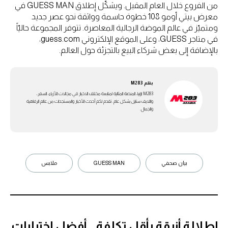
من الفروع خلال العام المقبل. ويشكّل إطلاق GUESS MAN في
معرض بيتي أومو 108 خطوة حاسمة وواثقة نحو عصر جديد
ومتميّز في عالم الموضة الرجالية المعاصرة. تتوفر المجموعة حاليّاً
في متاجر GUESS، وعلى الموقع الإلكتروني guess.com،
بالإضافة إلى بعض شركاء البيع بالتجزئة حول العالم.
بقلم
M283
M283 ارابيا، المنصة المثالية لمتابعة مختلف الاخبار في مجالات الأزياء، السفر،
واللايف ستايل بشكل عام. تقدم لكم أحدث الأخبار والمستجدات من عالم الرفاهية
والجمال.
بيان صحفي
GUESS MAN
ملابس
إطلالة أنيقة بأقل تكلفة.. أفضل اختيارات