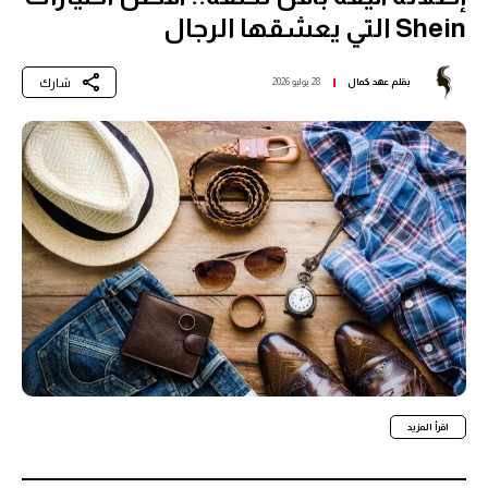
Shein التي يعشقها الرجال
شارك
بقلم
عهد كمال
28 يوليو 2026
اقرأ المزيد