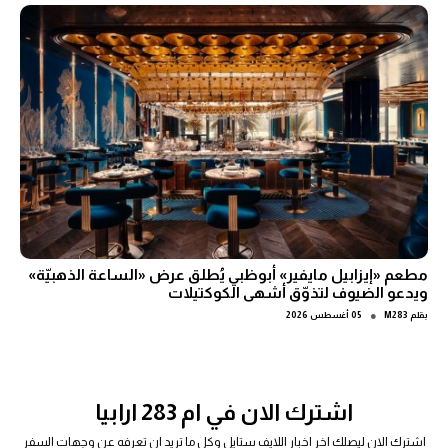
مطعم «إيزابيل مايفير» أبوظبي يُطلق عرض «الساعة الذهبيّة»
ويدعو الضيوف لتذوّق أشهى الكوكتيلات
●
بقلم
M283
05 أغسطس 2026
اشترك الان في ام 283 ارابيا
اشترك الان ليصلك اخر اخبار اللايف ستايل وكل ما تريد ان تعرفه عن وجهات السفر