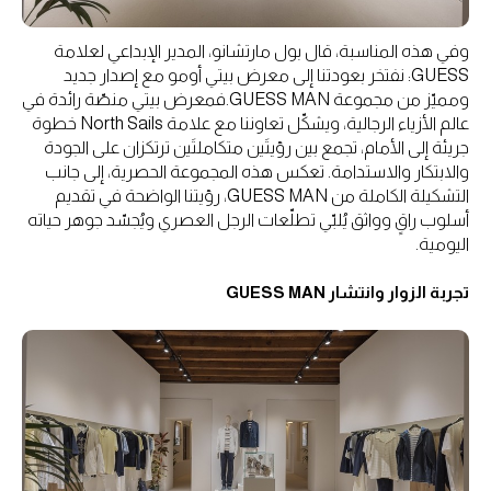
وفي هذه المناسبة، قال بول مارتشانو، المدير الإبداعي لعلامة
GUESS: نفتخر بعودتنا إلى معرض بيتي أومو مع إصدار جديد
ومميّز من مجموعة GUESS MAN.فمعرض بيتي منصّة رائدة في
عالم الأزياء الرجالية، ويشكّل تعاوننا مع علامة North Sails خطوة
جريئة إلى الأمام، تجمع بين رؤيتَين متكاملتَين ترتكزان على الجودة
والابتكار والاستدامة. تعكس هذه المجموعة الحصرية، إلى جانب
التشكيلة الكاملة من GUESS MAN، رؤيتنا الواضحة في تقديم
أسلوب راقٍ وواثق يُلبّي تطلّعات الرجل العصري ويُجسّد جوهر حياته
اليومية.
تجربة الزوار وانتشار GUESS MAN