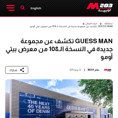
English
ستايلك
ازياء الرجال
GUESS MAN تكشف عن مجموعة جديدة في النسخة الـ108 من معرض بيتي أومو
GUESS MAN تكشف عن مجموعة
جديدة في النسخة الـ108 من معرض بيتي
أومو
شارك
بقلم
M283
22 يونيو 2025