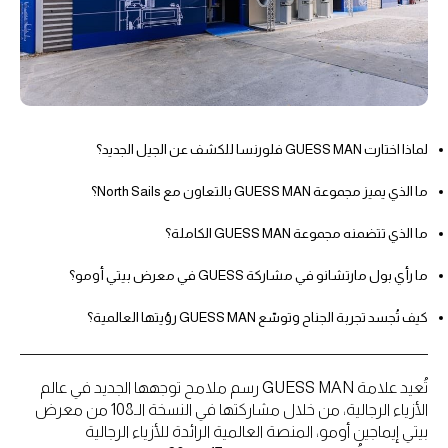
لماذا اختارت GUESS MAN فلورنسا للكشف عن الجيل الجديد؟
ما الذي يميز مجموعة GUESS MAN بالتعاون مع North Sails؟
ما الذي تتضمنه مجموعة GUESS MAN الكاملة؟
ما رأي بول مارتشانو في مشاركة GUESS في معرض بيتي أومو؟
كيف تُجسد تجربة الجناح وتوسّع GUESS MAN رؤيتها العالمية؟
تُعيد علامة GUESS MAN رسم ملامح توجهها الجديد في عالم
الأزياء الرجالية، من خلال مشاركتها في النسخة الـ108 من معرض
بيتي إيماجين أومو، المنصة العالمية الرائدة للأزياء الرجالية