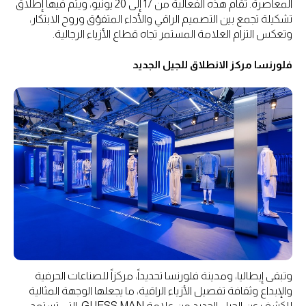
المعاصرة. تُقام هذه الفعالية من 17 إلى 20 يونيو، ويتم فيها إطلاق
تشكيلة تجمع بين التصميم الراقي والأداء المتفوّق وروح الابتكار،
وتعكس التزام العلامة المستمر تجاه قطاع الأزياء الرجالية.
فلورنسا مركز الانطلاق للجيل الجديد
وتبقى إيطاليا، ومدينة فلورنسا تحديداً، مركزاً للصناعات الحرفية
والإبداع وثقافة تفصيل الأزياء الراقية، ما يجعلها الوجهة المثالية
للكشف عن الجيل الجديد من علامة GUESS MAN، التي تستمد