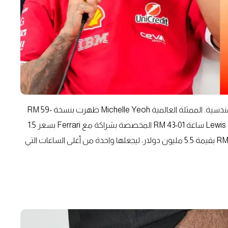
ساعات Richard Mille لم تعد مجرد إكسسوار بل رمز للجرأة الهندسية. الممثلة العالمية Michelle Yeoh ظهرت بنسخة RM 59-
01 بقيمة مليون دولار، فيما ارتدى بطل الفورمولا 1 Lewis Hamilton ساعة RM 43-01 المخصصة بشراكة مع Ferrari بسعر 1.5
مليون دولار. النجم Drake بدوره اقتنى نسخة نادرة من RM 56-01 بقيمة 5.5 مليون دولار، ليجعلها واحدة من أغلى الساعات التي