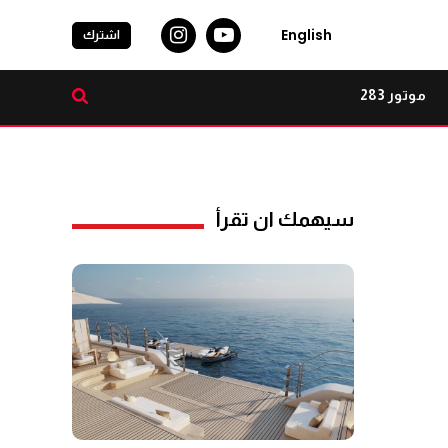
English
اشترك
موتور 283
سيهمك ان تقرأ