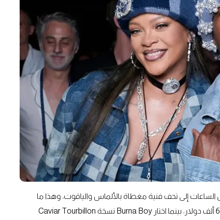
ة بقدرتها على تحويل الساعات إلى تحف فنية مغطاة بالألماس والياقوت، وهذا ما
يفسر ظهور ريهانا بعقد ساعة Tourbillon تصل قيمته إلى 670 ألف دولار، بينما اختار Burna Boy نسخة Caviar Tourbillon