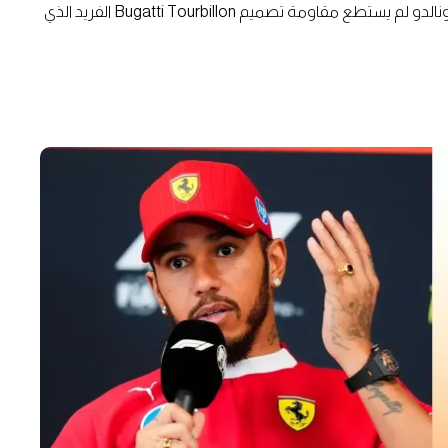
المزينة بالأحجار الكريمة بسعر 800 ألف دولار. حتى كريستيانو رونالدو لم يستطع مقاومة تصميم Bugatti Tourbillon الفريد الذي