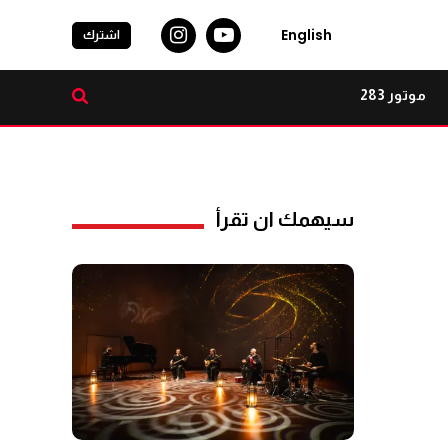
English
اشترك
موتور 283
سيهمك ان تقرأ