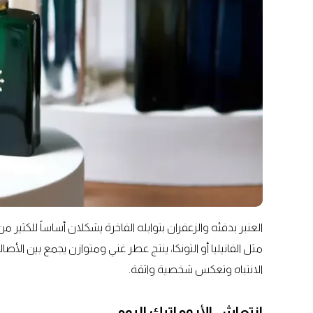
العنبر بدفئه والزعفران بتوابله الفاخرة يشكلان أساساً للكثير
مثل الفانيليا أو التونكا، ينتج عطر غني ومتوازن يجمع بين الأ
الانتباه وتعكس شخصية واثقة.
انتعاش الأروماتيك اليومي