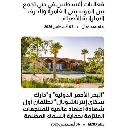
فعاليات أغسطس في دبي تجمع
بين الموسيقى الغامرة والحرف
الإماراتية الأصيلة
●
بقلم
عهد كمال
06 أغسطس 2026
"البحر الأحمر الدولية" و"دارك
سكاي إنترناشونال" تطلقان أول
شهادة اعتماد عالمية للمنتجعات
الملتزمة بحماية السماء المظلمة
●
بقلم
M283
06 أغسطس 2026