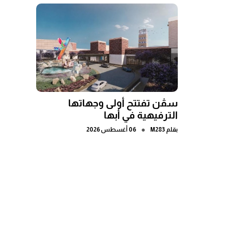
سڤن تفتتح أولى وجهاتها
الترفيهية في أبها
●
بقلم
M283
06 أغسطس 2026