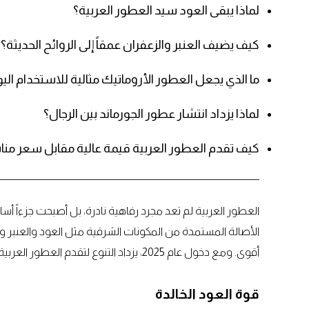
لماذا يبقى العود سيد العطور العربية؟
كيف يضيف العنبر والزعفران عمقاً إلى الروائح الحديثة؟
ما الذي يجعل العطور الأروماتيك مثالية للاستخدام الي
لماذا يزداد انتشار عطور الجورماند بين الرجال؟
كيف تقدم العطور العربية قيمة عالية مقابل سعر م
العطور العربية لم تعد مجرد رفاهية نادرة، بل أصبحت جزءاً أ
الأصالة المستمدة من المكونات الشرقية مثل العود والعنبر والز
أقوى. ومع دخول عام 2025، يزداد التنوع لتقدم العطور العربية خيارات جريئة ومنعشة تناسب جميع الأذواق.
قوة العود الخالدة