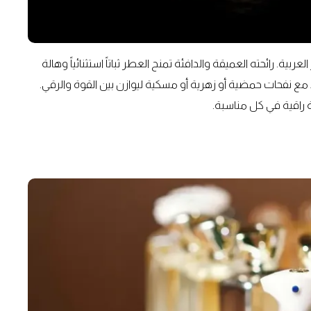
ية. رائحته العميقة والدافئة تمنح العطر ثباتاً استثنائياً وهالة
ا الأنوف. في إصدارات 2025، يدمج العود مع نفحات حمضية أو زهرية أو مسكية ليوازن بين القوة والرقي.
ة راقية في كل مناسبة.