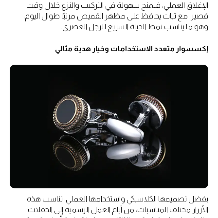
الإغلاق العملي، فيمنح سهولة في التركيب والنزع خلال وقت
قصير، مع ثبات يحافظ على مظهر القميص مرتبًا طوال اليوم،
وهو ما يناسب نمط الحياة السريع للرجل العصري.
إكسسوار متعدد الاستخدامات وخيار هدية مثالي
بفضل تصميمها الكلاسيكي واستخدامها العملي، تناسب هذه
الأزرار مختلف المناسبات، من أيام العمل الرسمية إلى الحفلات