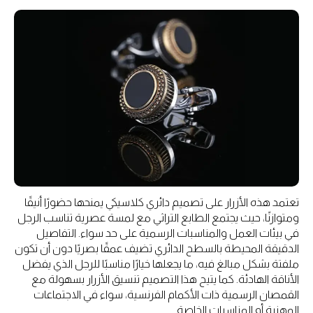
تعتمد هذه الأزرار على تصميم دائري كلاسيكي يمنحها حضورًا أنيقًا
ومتوازنًا، حيث يجتمع الطابع التراثي مع لمسة عصرية تناسب الرجل
في بيئات العمل والمناسبات الرسمية على حد سواء. التفاصيل
الدقيقة المحيطة بالسطح الدائري تضيف عمقًا بصريًا دون أن تكون
ملفتة بشكل مبالغ فيه، ما يجعلها خيارًا مناسبًا للرجل الذي يفضل
الأناقة الهادئة. كما يتيح هذا التصميم تنسيق الأزرار بسهولة مع
القمصان الرسمية ذات الأكمام الفرنسية، سواء في الاجتماعات
المهنية أو المناسبات الخاصة.