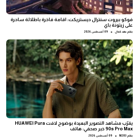
فوكو بيروت سنترال ديستريكت: اقامة فاخرة باطلالة ساحرة
على زيتونة باي
●
بقلم
عهد كمال
09 أغسطس 2026
يقرّب مشاهد التصوير البعيدة بوضوح لافت HUAWEI Pura
90s Pro Max خبر صحفي: هاتف
●
بقلم
M283
09 أغسطس 2026